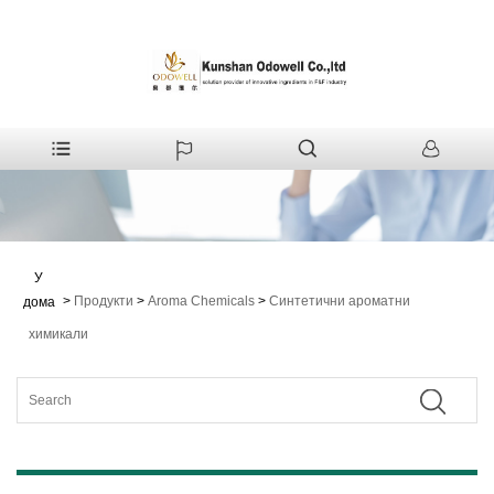
У
>
Продукти
>
Aroma Chemicals
>
Синтетични ароматни
дома
химикали