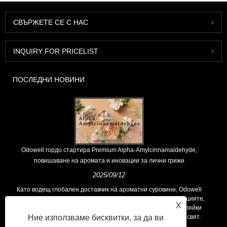
СВЪРЖЕТЕ СЕ С НАС
INQUIRY FOR PRICELIST
ПОСЛЕДНИ НОВИНИ
Odowell гордо стартира Premium Alpha-Amylcinnamaldehyde,
повишаване на аромата и иновации за лични грижи
2025/09/12
Като водещ глобален доставчик на ароматни суровини, Odowell
поддържа основна философия на „ориентирана към иновациите,
X
фокусирани върху качеството“, последователно предоставяйки
Ние използваме бисквитки, за да ви
превъзходни решения за аромати на клиентите по целия свят.