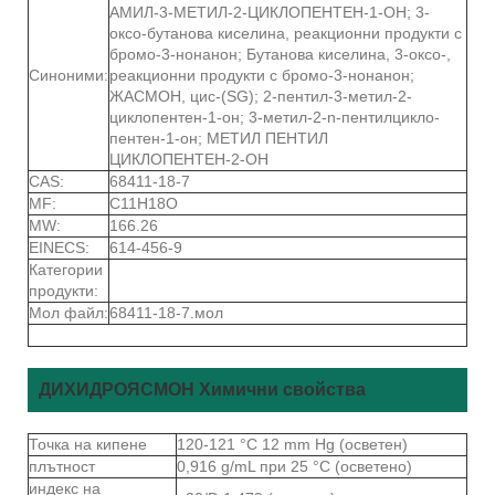
АМИЛ-3-МЕТИЛ-2-ЦИКЛОПЕНТЕН-1-ОН; 3-
оксо-бутанова киселина, реакционни продукти с
бромо-3-нонанон; Бутанова киселина, 3-оксо-,
Синоними:
реакционни продукти с бромо-3-нонанон;
ЖАСМОН, цис-(SG); 2-пентил-3-метил-2-
циклопентен-1-он; 3-метил-2-n-пентилцикло-
пентен-1-он; МЕТИЛ ПЕНТИЛ
ЦИКЛОПЕНТЕН-2-ОН
CAS:
68411-18-7
MF:
C11H18O
MW:
166.26
EINECS:
614-456-9
Категории
продукти:
Мол файл:
68411-18-7.мол
ДИХИДРОЯСМОН Химични свойства
Точка на кипене
120-121 °C 12 mm Hg (осветен)
плътност
0,916 g/mL при 25 °C (осветено)
индекс на