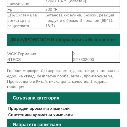
n20/D 1.479 (осветен)
пречупване
Fp
230 °F
EPA Система за
Бутанова киселина, 3-оксо-, реакция
регистър на
продукти с бромо-3-нонанон (68411-
веществата
18-7)
ДИХИДРОЯСМОН Информация за безопасност
WGK Германия
2
RTECS
GY7302000
Горещи маркери: Дихидрожасмон, доставчици, търговия на
едро, на склад, безплатна проба, Китай, производители,
Произведено в Китай, ниска цена, качество, 1 година
гаранция
Свързана категория
Природни ароматни химикали
Синтетични ароматни химикали
Изпратете запитване