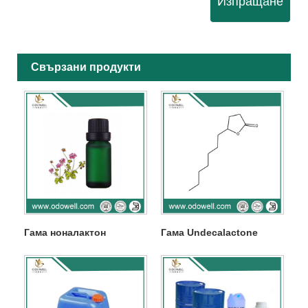
Изпращане
Свързани продукти
Гама ноналактон
Гама Undecalactone