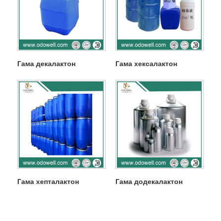
Гама декалактон
Гама хексалактон
Гама хепталактон
Гама додекалактон