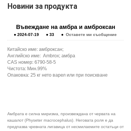
Новини за продукта
Въвеждане на амбра и амброксан
●
2024-07-19
●
33
●
Оставете ми съобщение
Китайско име: амброксан;
Английско име: Ambrox; амбра
CAS номер: 6790-58-5
Чистота: Мин.99%
Опаковка: 25 кг нето варел или при поискване
Амбрата е силна миризма, произвеждана от червата на
кашалот (Physeter macrocephalus). Неговата роля е да
предпазва чревната лигавица от несмилаемите остатъци от