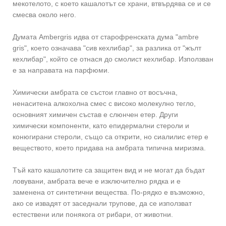
мекотелото, с което кашалотът се храни, втвърдява се и се
смесва около него.
Думата Ambergris идва от старофренската дума "ambre
gris", което означава "сив кехлибар", за разлика от "жълт
кехлибар", който се отнася до смолист кехлибар. Използван
е за направата на парфюми.
Химически амбрата се състои главно от восъчна,
ненаситена алкохолна смес с високо молекулно тегло,
основният химичен състав е слюнчен етер. Други
химически компоненти, като епидермални стероли и
конюгирани стероли, също са открити, но сиалилис етер е
веществото, което придава на амбрата типична миризма.
Тъй като кашалотите са защитен вид и не могат да бъдат
ловувани, амбрата вече е изключително рядка и е
заменена от синтетични вещества. По-рядко е възможно,
ако се извадят от заседнали трупове, да се използват
естествени или понякога от рибари, от животни.