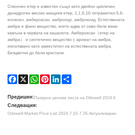
Слюнчен етер е известен също като двойно цикличен
дихидроген високо акациев етер, 1,1,6,10-тетраметил-5,6-
епоксил, амбероксан, амбропур, амброксид. Естествената
амбра е фино вещество, което идва от сиво-бели меки
камъни в червата на кашалота. Амбероксан（етер на
амбра） е синтетично вещество с аромат на амбра,
използвано като заместител на естествената амбра.
Безцветни до бели кристали.
Facebook
X
WhatsApp
Pinterest
LinkedIn
Share
Предишен:
Пазарна ценова листа на Odowell 2024.6
Следващия:
Odowell-Market-Price-List-2024.7.15-7.26-Актуализиран