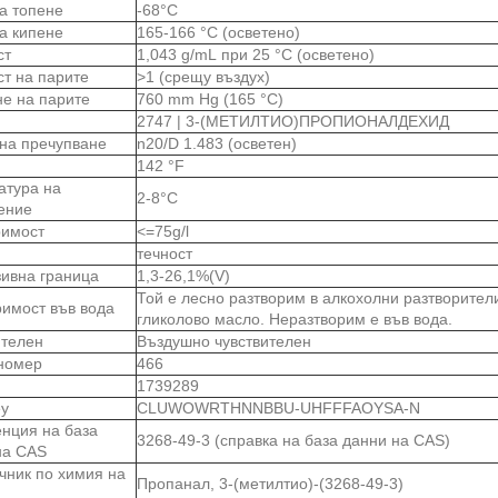
на топене
-68°C
на кипене
165-166 °C (осветено)
ст
1,043 g/mL при 25 °C (осветено)
ст на парите
>1 (срещу въздух)
не на парите
760 mm Hg (165 °C)
2747 | 3-(МЕТИЛТИО)ПРОПИОНАЛДЕХИД
 на пречупване
n20/D 1.483 (осветен)
142 °F
атура на
2-8°C
ение
римост
<=75g/l
течност
зивна граница
1,3-26,1%(V)
Той е лесно разтворим в алкохолни разтворител
римост във вода
гликолово масло. Неразтворим е във вода.
ителен
Въздушно чувствителен
номер
466
1739289
ey
CLUWOWRTHNNBBU-UHFFFAOYSA-N
нция на база
3268-49-3 (справка на база данни на CAS)
на CAS
чник по химия на
Пропанал, 3-(метилтио)-(3268-49-3)