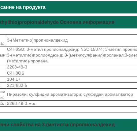
сание на продукта
ethylthio)propionaldehyde Основна информация
3-(Метилтио)пропионалдехид
а:
C4H8SO; 3-метил пропионалдехид; NSC 15874; 3-метил пропи
ми:
3-(метилтио)пропиолдехид; 3-(метилсулфанил)пропанал;3-(мет
(метилтио)-пропана
3268-49-3
C4H8OS
104.17
:
221-882-5
рии
Пиразоли; сулфидни ароматизатори; сулфиден ароматизатор
и:
йл:
3268-49-3.мол
чни свойства на 3-(метилтио)пропионалдехид