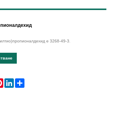
Live
опионалдехид
тилтио)пропионалдехид е 3268-49-3.
итване
tsApp
Pinterest
LinkedIn
Share