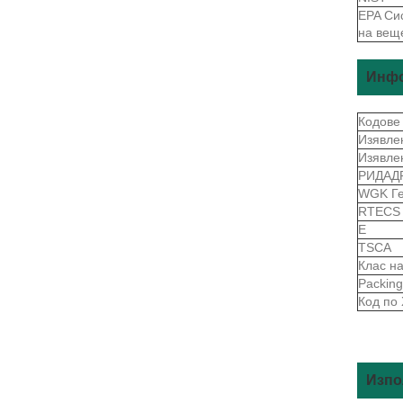
EPA Си
на вещ
Инфо
Кодове
Изявле
Изявле
РИДАД
WGK Г
RTEC
Е
TSCA
Клас н
Packin
Код по
Изпо