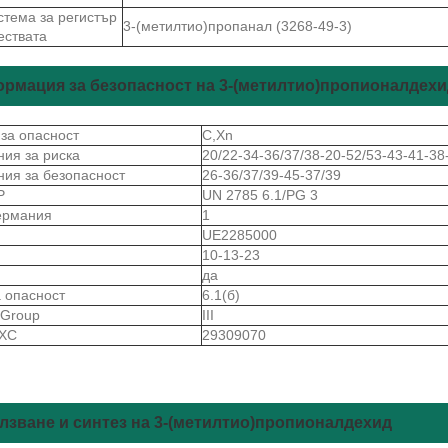
стема за регистър
3-(метилтио)пропанал (3268-49-3)
ествата
рмация за безопасност на 3-(метилтио)пропионалдехи
 за опасност
C,Xn
ния за риска
20/22-34-36/37/38-20-52/53-43-41-38
ния за безопасност
26-36/37/39-45-37/39
Р
UN 2785 6.1/PG 3
ермания
1
S
UE2285000
10-13-23
да
а опасност
6.1(б)
gGroup
III
 ХС
29309070
лзване и синтез на 3-(метилтио)пропионалдехид