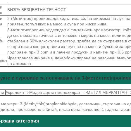
и
БИЗРА БЕЗЦВЕТНА ТЕЧНОСТ
ва
и
3-(Метилтио) пропионалдехидът има силна миризма на лук, н
ва
приятен, топъл вкус на месо и супа при ниски нива
3-метилтиопропионалдехидът е синтетичен ароматизатор, койт
до светложълта течност с интензивен мирис на месо. полимериз
би
стабилен в 50% алкохолен разтвор. трябва да се съхранява в с
се при ниски концентрации за вкусове на месо и бульони за пр
подправки при 3 ppm и в печени продукти и напитки при 0,5 pp
Чрез трансаминиране и декарбоксилиране на различни аминок
овка
на алкохола
укти и суровини за получаване на 3-(метилтио)пропио
ни
Акролеин-->Меден ацетат монохидрат -->МЕТИЛ МЕРКАПТАН--
маркери: 3-(Methylthio)propionaldehyde, доставчици, търговия на е
дители, произведено в Китай, ниска цена, качество, 1 година гара
рзана категория