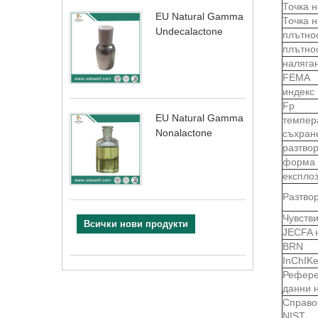
Точка 
EU Natural Gamma
Точка 
Undecalactone
плътно
плътно
наляга
FEMA
индекс
Fp
EU Natural Gamma
темпер
Nonalactone
съхран
разтво
форма
експло
Разтво
Чувств
Всички нови продукти
JECFA 
BRN
InChIK
Рефере
данни 
Справо
NIST