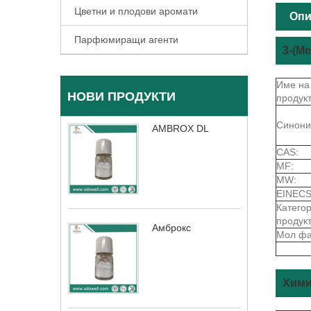
Цветни и плодови аромати
Опи
Парфюмиращи агенти
3-(M
Име на
НОВИ ПРОДУКТИ
продукт
Синони
AMBROX DL
CAS:
MF:
MW:
EINECS
Катего
продукт
Амброкс
Мол фа
Хими