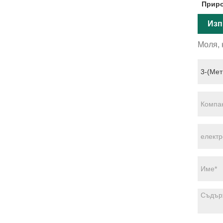
Приро
Изп
Моля, 