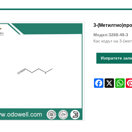
3-(Метилтио)пр
Модел:3268-49-3
Кас кодът на 3-(ме
Изпратете зап
Facebook
X
Wha