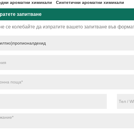
дни ароматни химикали
Синтетични ароматни химикали
ратете запитване
не се колебайте да изпратите вашето запитване във формат