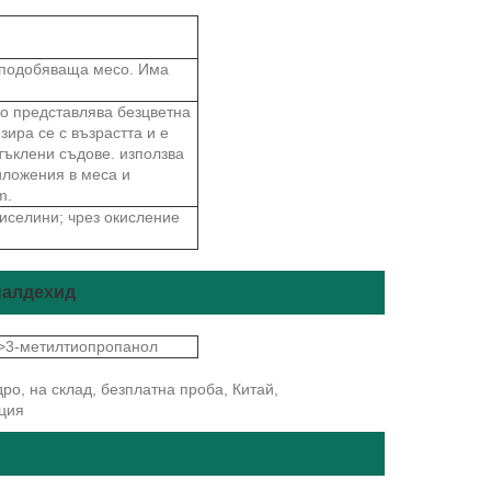
аподобяваща месо. Има
о представлява безцветна
ира се с възрастта и е
тъклени съдове. използва
иложения в меса и
m.
иселини; чрез окисление
налдехид
>3-метилтиопропанол
дро, на склад, безплатна проба, Китай,
нция