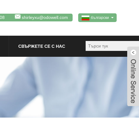
08
shirleyxu@odowell.com
български
СВЪРЖЕТЕ СЕ С НАС