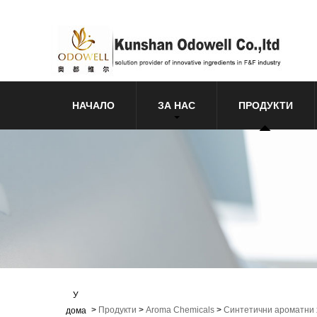
НАЧАЛО
ЗА НАС
ПРОДУКТИ
У
>
Продукти
>
Aroma Chemicals
>
Синтетични ароматни
дома