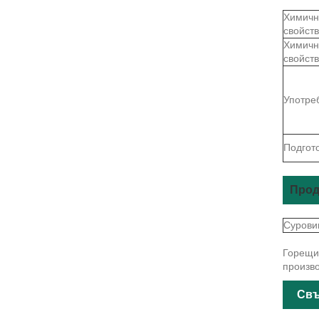
Химичн
свойст
Химичн
свойст
Употре
Подгот
Прод
Сурови
Горещи 
произво
Свъ