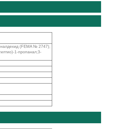
оналдехид (FEMA № 2747);
илтио)-1-пропанал;3-