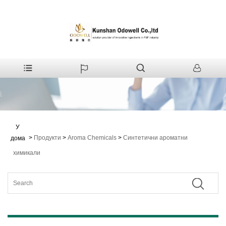
У
>
Продукти
>
Aroma Chemicals
>
Синтетични ароматни
дома
химикали