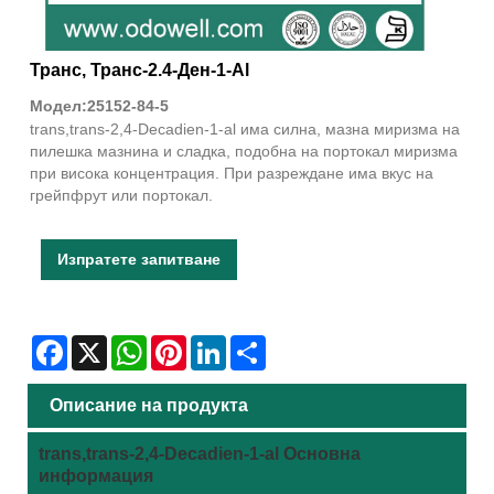
Транс, Транс-2.4-Ден-1-Al
Модел:25152-84-5
trans,trans-2,4-Decadien-1-al има силна, мазна миризма на
пилешка мазнина и сладка, подобна на портокал миризма
при висока концентрация. При разреждане има вкус на
грейпфрут или портокал.
Изпратете запитване
Facebook
X
WhatsApp
Pinterest
LinkedIn
Share
Описание на продукта
trans,trans-2,4-Decadien-1-al Основна
информация