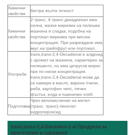
Химични
бистра жълта течност
свойства
2-транс, 4-транс-декадиенал има
силна, мазна миризма на пилешка
Химични
мазнина и сладка, подобна на
свойства
портокал миризма при висока
концентрация. При разреждане има
вкус на грейпфрут или портокал.
trans,trans-2,4-Decadienal е алдехид
с аромат на мазнина, характерен за
пилешкото, но има цитрусов мирис
при по-ниски концентрации.
Употреби
trans,trans-2,4-Decadienal може да
се намери в масло, варени пчели,
риба, картофен чипс, печен
фъстък, елда и пшеничен хляб.
Чрез автоокисление на метил
Подготовка
(транс, транс)-линолат
хидропероксид.
trans,trans-2,4-Decadien-1-al Продукти за
приготвяне и суровини