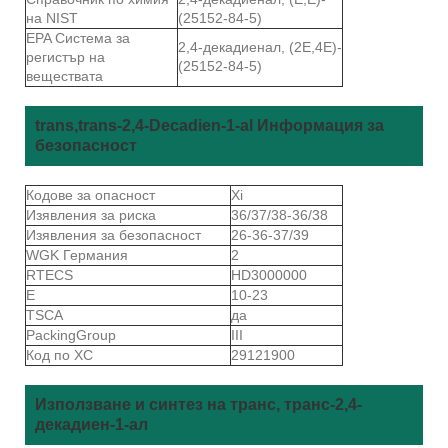
на NIST
(25152-84-5)
EPA Система за
2,4-декадиенал, (2E,4E)-
регистър на
(25152-84-5)
веществата
trans,trans-2,4-Decadien-1-al Информация за
безопасност
Кодове за опасност
Xi
Изявления за риска
36/37/38-36/38
Изявления за безопасност
26-36-37/39
WGK Германия
2
RTECS
HD3000000
Е
10-23
TSCA
да
PackingGroup
III
Код по ХС
29121900
Използване и синтез на транс, транс-2,4-
декадиен-1-ал