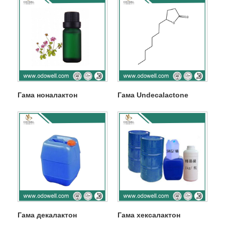
Гама ноналактон
Гама Undecalactone
Гама декалактон
Гама хексалактон