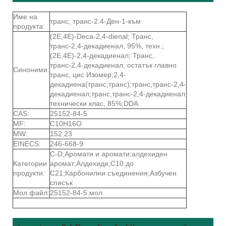
Име на
транс, транс-2.4-Ден-1-към
продукта:
(2E,4E)-Deca-2,4-dienal; Транс,
транс-2,4-декадиенал, 95%, техн.;
(2E,4E)-2,4-декадиенал; Транс,
транс-2,4-декадиенал, остатък главно
Синоними:
транс, цис Изомер;2,4-
декадиена(транс,транс);транс,транс-2,4-
декадиенал;транс,транс-2,4-декадиенал
технически клас, 85%;DDA
CAS:
25152-84-5
MF:
C10H16O
MW:
152.23
EINECS:
246-668-9
C-D;Аромати и аромати;алдехиден
Категории
аромат;Алдехиди;C10 до
продукти:
C21;Карбонилни съединения;Азбучен
списък
Мол файл:
25152-84-5.мол