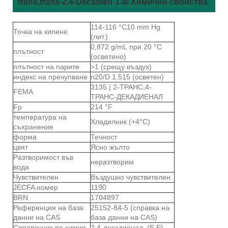
trans,trans-2,4-Decadien-1-al Химични свойства
114-116 °C10 mm Hg
Точка на кипене
(лит.)
0,872 g/mL при 20 °C
плътност
(осветено)
плътност на парите
>1 (срещу въздух)
индекс на пречупване
n20/D 1.515 (осветен)
3135 | 2-ТРАНС,4-
FEMA
ТРАНС-ДЕКАДИЕНАЛ
Fp
214 °F
температура на
Хладилник (+4°C)
съхранение
форма
Течност
цвят
Ясно жълто
Разтворимост във
неразтворим
вода
Чувствителен
Въздушно чувствителен
JECFA номер
1190
BRN
1704897
Референция на база
25152-84-5 (справка на
данни на CAS
база данни на CAS)
Справочник по химия
2,4-декадиенал, (E,E)-