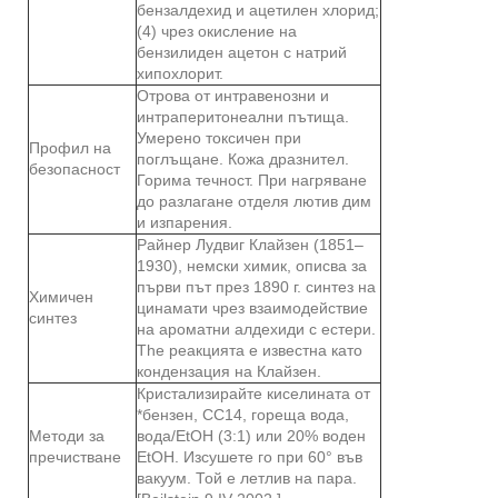
бензалдехид и ацетилен хлорид;
(4) чрез окисление на
бензилиден ацетон с натрий
хипохлорит.
Отрова от интравенозни и
интраперитонеални пътища.
Умерено токсичен при
Профил на
поглъщане. Кожа дразнител.
безопасност
Горима течност. При нагряване
до разлагане отделя лютив дим
и изпарения.
Райнер Лудвиг Клайзен (1851–
1930), немски химик, описва за
първи път през 1890 г. синтез на
Химичен
цинамати чрез взаимодействие
синтез
на ароматни алдехиди с естери.
The реакцията е известна като
кондензация на Клайзен.
Кристализирайте киселината от
*бензен, CC14, гореща вода,
Методи за
вода/EtOH (3:1) или 20% воден
пречистване
EtOH. Изсушете го при 60° във
вакуум. Той е летлив на пара.