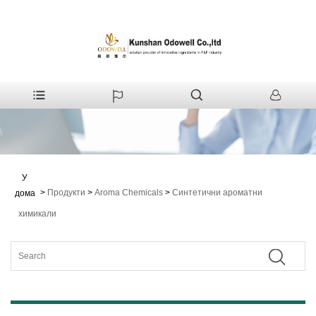
У
>
Продукти
>
Aroma Chemicals
>
Синтетични ароматни
дома
химикали