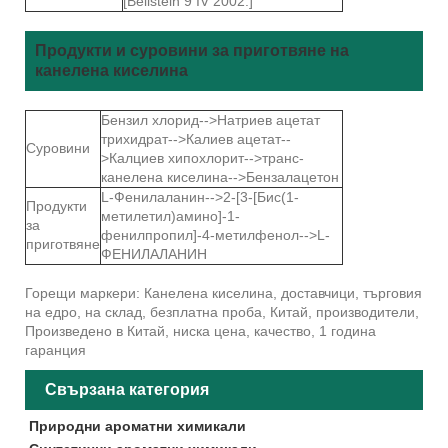
[Beilstein 9 IV 2002.]
Продукти и суровини за приготвяне на
канелена киселина
Бензил хлорид-->Натриев ацетат
трихидрат-->Калиев ацетат--
Суровини
>Калциев хипохлорит-->транс-
канелена киселина-->Бензалацетон
L-Фенилаланин-->2-[3-[Бис(1-
Продукти
метилетил)амино]-1-
за
фенилпропил]-4-метилфенол-->L-
приготвяне
ФЕНИЛАЛАНИН
Горещи маркери: Канелена киселина, доставчици, търговия
на едро, на склад, безплатна проба, Китай, производители,
Произведено в Китай, ниска цена, качество, 1 година
гаранция
Свързана категория
Природни ароматни химикали