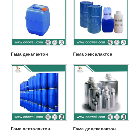
Гама декалактон
Гама хексалактон
Гама хепталактон
Гама додекалактон