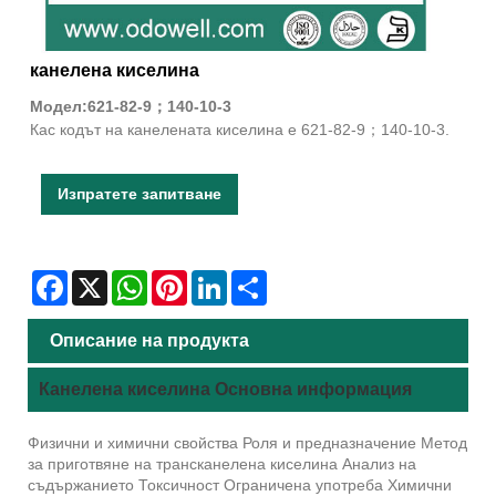
канелена киселина
Модел:621-82-9；140-10-3
Кас кодът на канелената киселина е 621-82-9；140-10-3.
Изпратете запитване
Facebook
X
WhatsApp
Pinterest
LinkedIn
Share
Описание на продукта
Канелена киселина Основна информация
Физични и химични свойства Роля и предназначение Метод
за приготвяне на трансканелена киселина Анализ на
съдържанието Токсичност Ограничена употреба Химични