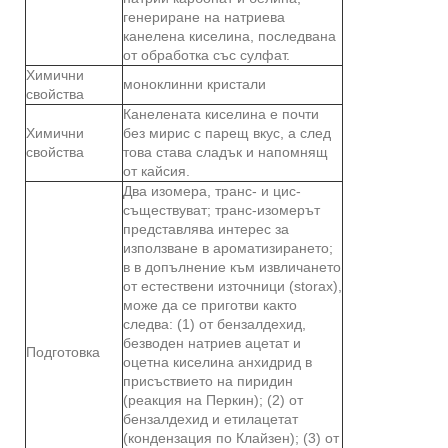
генериране на натриева
канелена киселина, последвана
от обработка със сулфат.
Химични
моноклинни кристали
свойства
Канелената киселина е почти
Химични
без мирис с парещ вкус, а след
свойства
това става сладък и напомнящ
от кайсия.
Два изомера, транс- и цис-
съществуват; транс-изомерът
представлява интерес за
използване в ароматизирането;
в в допълнение към извличането
от естествени източници (storax),
може да се приготви както
следва: (1) от бензалдехид,
безводен натриев ацетат и
Подготовка
оцетна киселина анхидрид в
присъствието на пиридин
(реакция на Перкин); (2) от
бензалдехид и етилацетат
(кондензация по Клайзен); (3) от