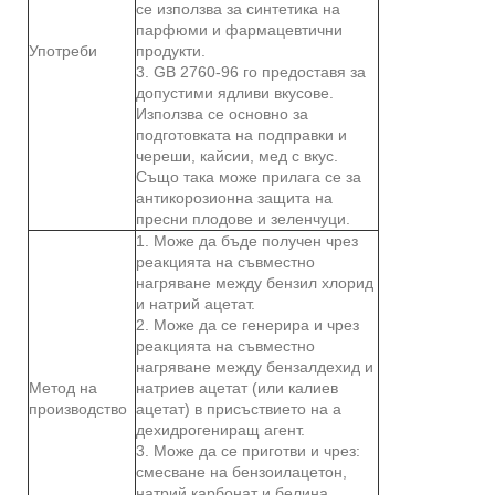
се използва за синтетика на
парфюми и фармацевтични
Употреби
продукти.
3. GB 2760-96 го предоставя за
допустими ядливи вкусове.
Използва се основно за
подготовката на подправки и
череши, кайсии, мед с вкус.
Също така може прилага се за
антикорозионна защита на
пресни плодове и зеленчуци.
1. Може да бъде получен чрез
реакцията на съвместно
нагряване между бензил хлорид
и натрий ацетат.
2. Може да се генерира и чрез
реакцията на съвместно
нагряване между бензалдехид и
Метод на
натриев ацетат (или калиев
производство
ацетат) в присъствието на a
дехидрогениращ агент.
3. Може да се приготви и чрез:
смесване на бензоилацетон,
натрий карбонат и белина,