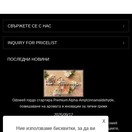
СВЪРЖЕТЕ СЕ С НАС
INQUIRY FOR PRICELIST
ПОСЛЕДНИ НОВИНИ
Odowell гордо стартира Premium Alpha-Amylcinnamaldehyde,
повишаване на аромата и иновации за лични грижи
2025/09/12
X
Като водещ глобален доставчик на ароматни суровини, Odowell
Ние използваме бисквитки, за да ви
поддържа основна философия на „ориентирана към иновациите,