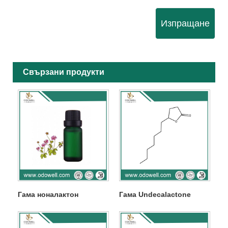
Изпращане
Свързани продукти
Гама ноналактон
Гама Undecalactone