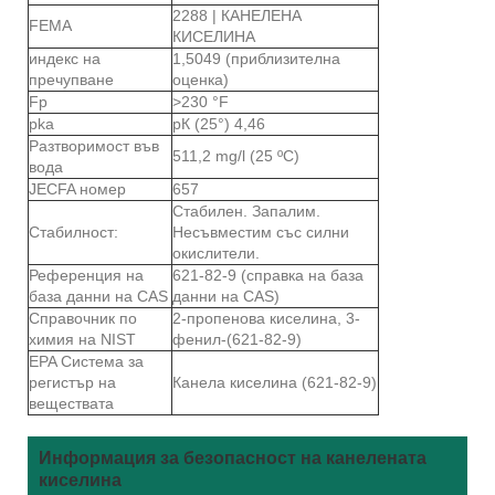
2288 | КАНЕЛЕНА
FEMA
КИСЕЛИНА
индекс на
1,5049 (приблизителна
пречупване
оценка)
Fp
>230 °F
pka
рК (25°) 4,46
Разтворимост във
511,2 mg/l (25 ºC)
вода
JECFA номер
657
Стабилен. Запалим.
Стабилност:
Несъвместим със силни
окислители.
Референция на
621-82-9 (справка на база
база данни на CAS
данни на CAS)
Справочник по
2-пропенова киселина, 3-
химия на NIST
фенил-(621-82-9)
EPA Система за
регистър на
Канела киселина (621-82-9)
веществата
Информация за безопасност на канелената
киселина