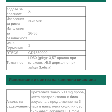
Кодове за
Xi
опасност
Изявления
36/37/38
за риска
Изявления
за
26-36
безопасност
WGK
1
Германия
RTECS
GD7850000
LD50 (g/kg): 3,57 орално при
Токсичност
плъхове; >5,0 дермално при
зайци (Letizia)
Използване и синтез на канелена киселина
Претеглете точно 500 mg проба,
която предварително е била
Анализ на
изсушена в продължение на 3
съдържанието
часа в напълнена сушилня със
силикагел; добавете 0,1 mol/L