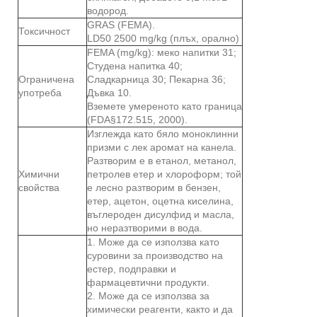
водород.
GRAS (FEMA).
Токсичност
LD50 2500 mg/kg (плъх, орално)
FEMA (mg/kg): меко напитки 31;
Студена напитка 40;
Ограничена
Сладкарница 30; Пекарна 36;
употреба
Дъвка 10.
Вземете умереното като граница
(FDA§172.515, 2000).
Изглежда като бяло моноклинни
призми с лек аромат на канела.
Разтворим е в етанол, метанол,
Химични
петролев етер и хлороформ; той
свойства
е лесно разтворим в бензен,
етер, ацетон, оцетна киселина,
въглероден дисулфид и масла,
но неразтворими в вода.
1. Може да се използва като
суровини за производство на
естер, подправки и
фармацевтични продукти.
2. Може да се използва за
химически реагенти, както и да