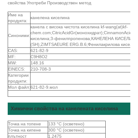
свойства Употреби Производствен метод
Име на
канелена киселина
продукта:
канела с висока чистота киселина kf-wang(at)kf-
chem.com;CitricAcidGr(монохидрат);CinnamonAcid;B
Синоними:
киселина;3-фенилпропенова;КАНЕЛЕНА КИСЕЛИНА
(SH);ZIMTSAEURE ERG.B.6;Фенилакрилова киселин
CAS:
621-82-9
MF:
C9H8O2
MW:
148.16
EINECS:
210-708-3
Категории
продукти:
Мол файл:
621-82-9.мол
Химични свойства на канелената киселина
Точка на топене
133 °C (осветено)
Точка на кипене
300 °C (осветено)
плътност
1.2475