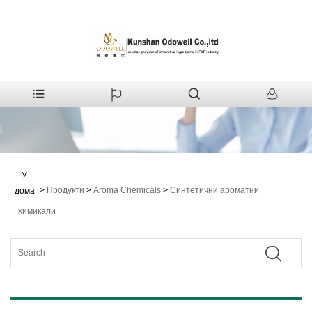
У
>
Продукти
>
Aroma Chemicals
>
Синтетични ароматни
дома
химикали