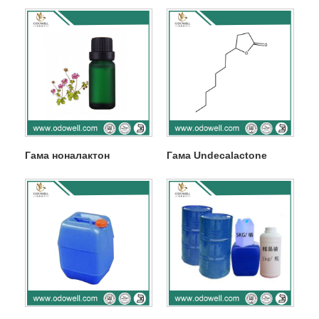
Гама ноналактон
Гама Undecalactone