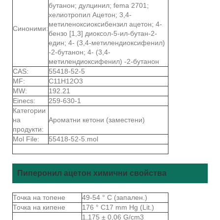
бутанон; дулцинил; fema 2701;
хелиотропил Ацетон; 3,4-
метиленоксиоксибензил ацетон; 4-
Синоними:
бензо [1,3] диоксол-5-ил-бутан-2-
един; 4- (3,4-метилендиоксифенил)
-2-бутанон; 4- (3,4-
метилендиоксифенил) -2-бутанон
CAS:
55418-52-5
MF:
C11H12O3
MW:
192.21
Einecs:
259-630-1
Категории
на
Ароматни кетони (заместени)
продукти:
Mol File:
55418-52-5.mol
Пиперонил ацетон химични свойства
Точка на топене
49-54 ° C (запален.)
Точка на кипене
176 ° C17 mm Hg (Lit.)
1,175 ± 0,06 G/cm3