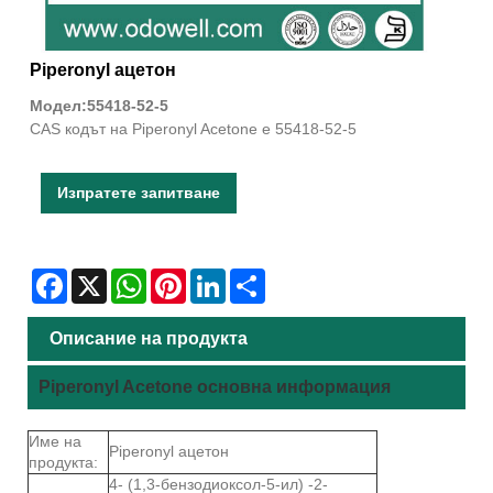
Piperonyl ацетон
Модел:55418-52-5
CAS кодът на Piperonyl Acetone е 55418-52-5
Изпратете запитване
Facebook
X
WhatsApp
Pinterest
LinkedIn
Share
Описание на продукта
Piperonyl Acetone основна информация
Име на
Piperonyl ацетон
продукта:
4- (1,3-бензодиоксол-5-ил) -2-