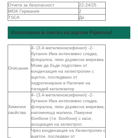
Отчети за безопасност
22-24/25
WGK Германия
2
TSCA
Да
Използване и синтез на ацетон Piperonyl
4- (3,4-метиленоксифенил) -2-
бутанон Има интензивно сладка,
флорална, леко дървесна миризма.
Може да бъде подготвен от
Описание
кондензация на хелиотропин с
ацетон, последвано от
хидрогениране в Наличие на
паладий катализатор.
4- (3,4-метиленоксифенил) -2-
бутанон Има интензивно сладка,
Химични
флорална, леко дървесна миризма,
свойства
напомняща малина, Памучни
бонбони (т.е. бонбони) с каси,
асоциация на хелиотроп.
Чрез кондензация на Хелиотропин с
ацетон, последван от