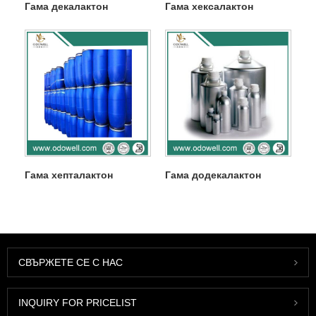
Гама декалактон
Гама хексалактон
Гама хепталактон
Гама додекалактон
СВЪРЖЕТЕ СЕ С НАС
INQUIRY FOR PRICELIST