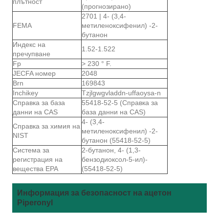
плътност
(прогнозирано)
2701 | 4- (3,4-
FEMA
метиленоксифенил) -2-
бутанон
Индекс на
1.52-1.522
пречупване
Fp
> 230 ° F.
JECFA номер
2048
Brn
169843
Inchikey
Tzjlgwgvladdn-uffaoysa-n
Справка за база
55418-52-5 (Справка за
данни на CAS
база данни на CAS)
4- (3,4-
Справка за химия на
метиленоксифенил) -2-
NIST
бутанон (55418-52-5)
Система за
2-бутанон, 4- (1,3-
регистрация на
бензодиоксол-5-ил)-
вещества EPA
(55418-52-5)
Информация за безопасност на ацетон
Piperonyl