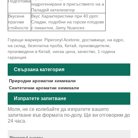
Подготовка
хидрогениране в присъствието на a
Паладий катализатор
Вкусени
Вкус Характеристики при 40 ppm:
прагови
Сладки, подобни на горски плодове
стойности
с пикантни, Jamy Nuances
Горещи маркери: Piperonyl Acetone, доставчици, на едро,
на склад, безплатна проба, Китай, производители,
произведени в Китай, ниска цена, качество, 1 година
гаранция
Свързана категория
Природни ароматни химикали
Синтетични ароматни химикали
Изпратете запитване
Моля, не се колебайте да изпратите вашето
запитване във формата по-долу. Ще ви отговорим до
24 часа.