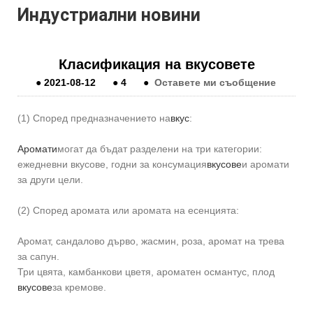
Индустриални новини
Класификация на вкусовете
●
2021-08-12
●
4
●
Оставете ми съобщение
(1) Според предназначението на
вкус
:
Аромати
могат да бъдат разделени на три категории:
ежедневни вкусове, годни за консумация
вкусове
и аромати
за други цели.
(2) Според аромата или аромата на есенцията:
Аромат, сандалово дърво, жасмин, роза, аромат на трева
за сапун.
Три цвята, камбанкови цветя, ароматен османтус, плод
вкусове
за кремове.