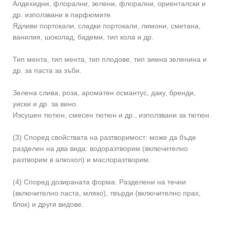
Алдехидни, флорални, зелени, флорални, ориенталски и
др. използвани в парфюмите.
Ядливи портокали, сладки портокали, лимони, сметана,
ванилия, шоколад, бадеми, тип кола и др.
Тип мента, тип мента, тип плодове, тип зимна зеленина и
др. за паста за зъби.
Зелена слива, роза, ароматен османтус, даку, бренди,
уиски и др. за вино.
Изсушен тютюн, смесен тютюн и др., използвани за тютюн.
(3) Според свойствата на разтворимост: може да бъде
разделен на два вида: водоразтворим (включително
разтворим в алкохол) и маслоразтворим.
(4) Според дозираната форма: Разделени на течни
(включително паста, мляко), твърди (включително прах,
блок) и други видове.