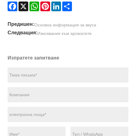
Facebook
X
WhatsApp
Pinterest
LinkedIn
Share
Предишен:
Основна информация за вкуса
Следващия:
Изисквания към ароматите
Изпратете запитване