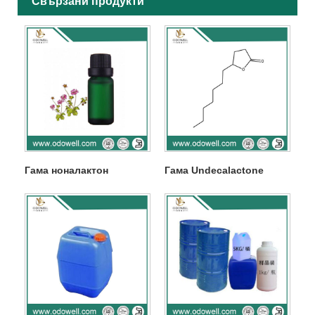
Свързани продукти
Гама ноналактон
Гама Undecalactone