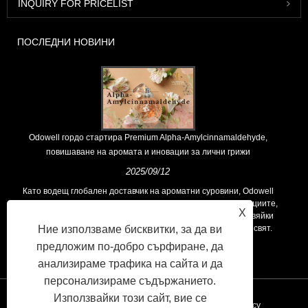
INQUIRY FOR PRICELIST
ПОСЛЕДНИ НОВИНИ
Odowell гордо стартира Premium Alpha-Amylcinnamaldehyde,
повишаване на аромата и иновации за лични грижи
2025/09/12
Като водещ глобален доставчик на ароматни суровини, Odowell
поддържа основна философия на „ориентирана към иновациите,
X
фокусирани върху качеството“, последователно предоставяйки
Ние използваме бисквитки, за да ви
превъзходни решения за аромати на клиентите по целия свят.
предложим по-добро сърфиране, да
анализираме трафика на сайта и да
персонализираме съдържанието.
Използвайки този сайт, вие се
Връзки
Sitemap
RSS
XML
Privacy Policy