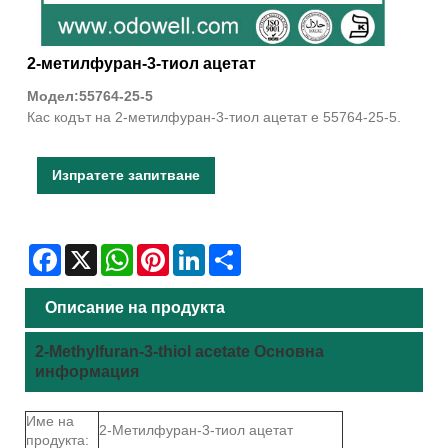
2-метилфуран-3-тиол ацетат
Модел:55764-25-5
Кас кодът на 2-метилфуран-3-тиол ацетат е 55764-25-5.
Изпратете запитване
Facebook
X
WhatsApp
Pinterest
LinkedIn
Share
Описание на продукта
2-Methylfuran-3-thiol acetate Основна
информация
Име на
2-Метилфуран-3-тиол ацетат
продукта: