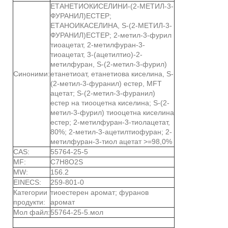
ЕТАНЕТИОКИСЕЛИНИ-(2-МЕТИЛ-3-
ФУРАНИЛ)ЕСТЕР;
ЕТАНОИКАСЕЛИНА, S-(2-МЕТИЛ-3-
ФУРАНИЛ)ЕСТЕР; 2-метил-3-фурил
тиоацетат, 2-метилфуран-3-
тиоацетат, 3-(ацетилтио)-2-
метилфуран, S-(2-метил-3-фурил)
Синоними:
етанетиоат, етанетиова киселина, S-
(2-метил-3-фуранил) естер, MFT
ацетат; S-(2-метил-3-фуранил)
естер на тиооцетна киселина; S-(2-
метил-3-фурил) тиооцетна киселина
естер; 2-метилфуран-3-тиолацетат,
80%; 2-метил-3-ацетилтиофуран; 2-
метилфуран-3-тиол ацетат >=98,0%
CAS:
55764-25-5
MF:
C7H8O2S
MW:
156.2
EINECS:
259-801-0
Категории
тиоестерен аромат; фуранов
продукти:
аромат
Мол файл:
55764-25-5.мол