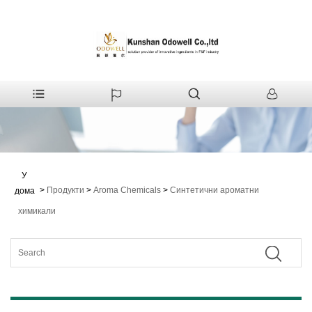
У
>
Продукти
>
Aroma Chemicals
>
Синтетични ароматни
дома
химикали