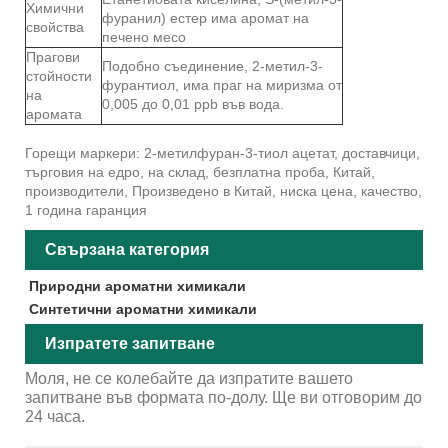
Химични
фуранил) естер има аромат на
свойства
печено месо
Прагови
Подобно съединение, 2-метил-3-
стойности
фурантиол, има праг на миризма от
на
0,005 до 0,01 ppb във вода.
аромата
Горещи маркери: 2-метилфуран-3-тиол ацетат, доставчици,
търговия на едро, на склад, безплатна проба, Китай,
производители, Произведено в Китай, ниска цена, качество,
1 година гаранция
Свързана категория
Природни ароматни химикали
Синтетични ароматни химикали
Изпратете запитване
Моля, не се колебайте да изпратите вашето
запитване във формата по-долу. Ще ви отговорим до
24 часа.