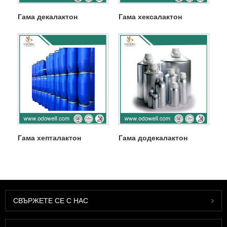
Гама декалактон
Гама хексалактон
Гама хепталактон
Гама додекалактон
СВЪРЖЕТЕ СЕ С НАС