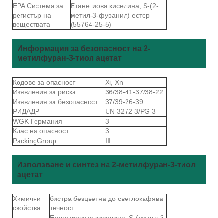
EPA Система за
Етанетиова киселина, S-(2-
регистър на
метил-3-фуранил) естер
веществата
(55764-25-5)
Информация за безопасност на 2-
метилфуран-3-тиол ацетат
Кодове за опасност
Xi, Xn
Изявления за риска
36/38-41-37/38-22
Изявления за безопасност
37/39-26-39
РИДАДР
UN 3272 3/PG 3
WGK Германия
3
Клас на опасност
3
PackingGroup
III
Използване и синтез на 2-метилфуран-3-тиол
ацетат
Химични
бистра безцветна до светлокафява
свойства
течност
Етанетиовата киселина, S-(метил-3-