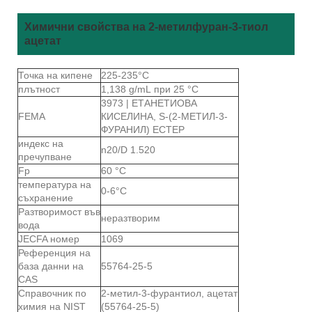
Химични свойства на 2-метилфуран-3-тиол
ацетат
Точка на кипене
225-235°С
плътност
1,138 g/mL при 25 °C
3973 | ЕТАНЕТИОВА
FEMA
КИСЕЛИНА, S-(2-МЕТИЛ-3-
ФУРАНИЛ) ЕСТЕР
индекс на
n20/D 1.520
пречупване
Fp
60 °C
температура на
0-6°C
съхранение
Разтворимост във
неразтворим
вода
JECFA номер
1069
Референция на
база данни на
55764-25-5
CAS
Справочник по
2-метил-3-фурантиол, ацетат
химия на NIST
(55764-25-5)