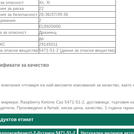
 за опасност
Xn, Xi
ния за риска
22
ния за безопасност
26-36/37/39-36
ермания
2
S
EL8925000
а за опасност
Дразнещ
да
 ХС
29145011
за опасни вещества
5471-51-2 (данни за опасни вещества)
ификати за качество
компания отговаря на най-високите изисквания за качество, както 
маркери: Raspberry Ketone Cas 5471-51-2, доставчици, търговия на
дители, Произведено в Китай, ниска цена, качество, 1 година гара
дуктов етикет
хидроксифенил)-2-бутанон 5471-51-2
Натурален малинов кето