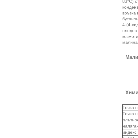
83°C) с
конденз
връзка 
бутанон
4-(4-хи
плодов
козмети
малина,
Мали
Хими
Точка 
Точка 
плътно
наляга
индекс