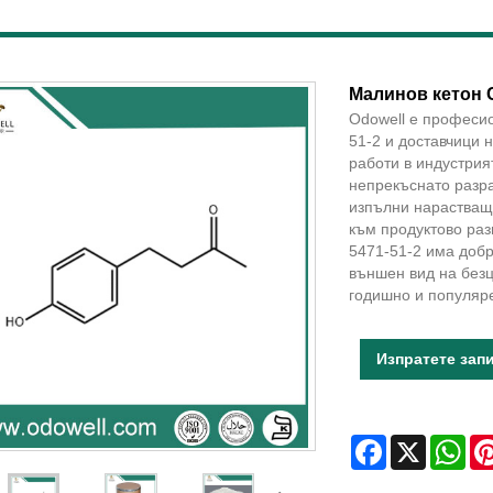
Малинов кетон C
Odowell е професио
51-2 и доставчици 
работи в индустрият
непрекъснато разра
изпълни нарастващ
към продуктово раз
5471-51-2 има добр
външен вид на безц
годишно и популяре
Изпратете зап
Facebook
X
Wha