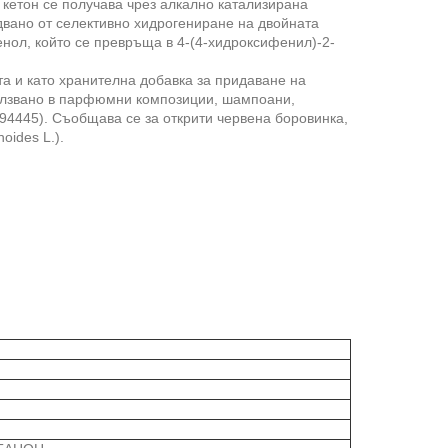
кетон се получава чрез алкално катализирана
двано от селективно хидрогениране на двойната
енол, който се превръща в 4-(4-хидроксифенил)-2-
а и като хранителна добавка за придаване на
олзвано в парфюмни композиции, шампоани,
94445). Съобщава се за открити червена боровинка,
oides L.).