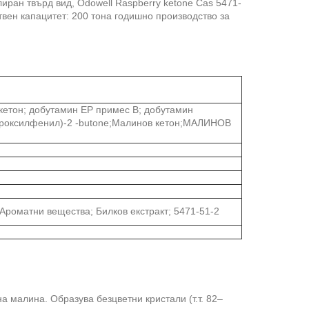
иран твърд вид, Odowell Raspberry ketone Cas 5471-
ствен капацитет: 200 тона годишно производство за
кетон; добутамин EP примес B; добутамин
идроксилфенил)-2 -butone;Малинов кетон;МАЛИНОВ
Ароматни вещества; Билков екстракт; 5471-51-2
 малина. Образува безцветни кристали (т.т. 82–