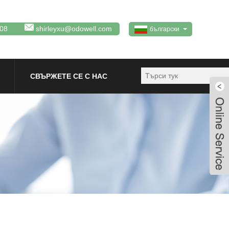
08
shirleyxu@odowell.com
български
СВЪРЖЕТЕ СЕ С НАС