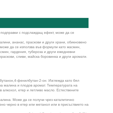
и подправки с подслаждащ ефект, може да се
алини, ананас, праскови и други храни, обикновено
 може да се използва във формули като жасмин,
асмин, гардения, тубероза и други ежедневни
праскови, сливи, майска боровинка и други аромати.
-бутанон,4-фенилбутан-2-он. Изглежда като бял
на малина и плодов аромат. Температурата на
 в алкохол, етер и летливо масло. Естествените
малина. Може да се получи чрез каталитично
но черно в етер или метанол или в присъствието на