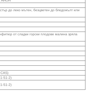
УТАНОН
стър до леко мътен, безцветен до бледожълт или
онфитюр от сладки горски плодове малина зряла
 CAS)
1-51-2)
1-51-2)