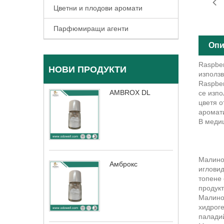
Цветни и плодови аромати
Парфюмиращи агенти
Опи
Raspber
НОВИ ПРОДУКТИ
използв
Raspber
AMBROX DL
се изпо
цветя о
аромати
В медиц
Малинов
Амброкс
игловид
топене 
продукт
Малинов
хидроге
паладий