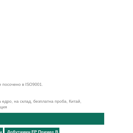
е посочено в ISO9001.
 едро, на склад, безплатна проба, Китай,
нция
н
Добутамин EP Примес B