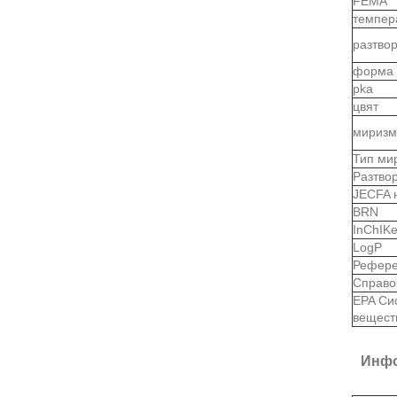
FEMA
темпер
разтво
форма
pka
цвят
миризм
Тип ми
Разтво
JECFA 
BRN
InChIK
LogP
Рефере
Справо
EPA Си
вещест
Инфо