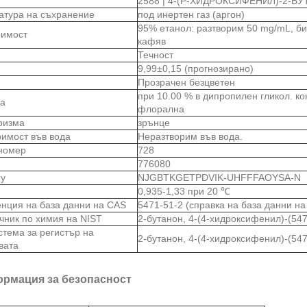
2588 | 4-(P-ХИДРОКСИФЕНИЛ)-2-Б
атура на съхранение
под инертен газ (аргон)
95% етанол: разтворим 50 mg/mL, би
римост
кафяв
Течност
9,99±0,15 (прогнозирано)
Прозрачен безцветен
при 10.00 % в дипропилен гликол. к
а
флорална
ризма
зрънце
римост във вода
Неразтворим във вода.
номер
728
776080
ey
NJGBTKGETPDVIK-UHFFFAOYSA-N
0,935-1,33 при 20 ℃
нция на база данни на CAS
5471-51-2 (справка на база данни на
чник по химия на NIST
2-бутанон, 4-(4-хидроксифенил)-(547
стема за регистър на
2-бутанон, 4-(4-хидроксифенил)-(547
вата
рмация за безопасност