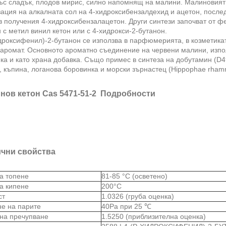
ъс сладък, плодов мирис, силно напомнящ на малини. Малиновият 
ация на алкалната сол на 4-хидроксибензалдехид и ацетон, после
в получения 4-хидроксибензалацетон. Други синтези започват от ф
 с метил винил кетон или с 4-хидрокси-2-бутанон.
дроксифенил)-2-бутанон се използва в парфюмерията, в козметикат
 аромат. Основното ароматно съединение на червени малини, изп
ка и като храна добавка. Също примес в синтеза на добутамин (D4
 къпина, логанова боровинка и морски зърнастец (Hippophae rhamn
нов кетон Cas 5471-51-2 Подробности
чни свойства
на топене
81-85 °C (осветено)
на кипене
200°C
ст
1.0326 (груба оценка)
не на парите
40Pa при 25 ℃
 на пречупване
1.5250 (приблизителна оценка)