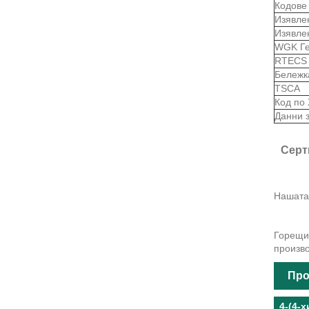
Кодове
Изявле
Изявле
WGK Г
RTEC
Бележк
TSCA
Код по
Данни 
Серт
Нашата 
Горещи 
произво
Про
4-(4-