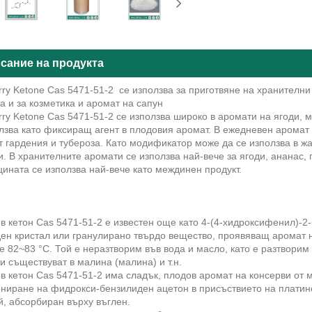
сание на продукта
ry Ketone Cas 5471-51-2 се използва за приготвяне на хранителн
а и за козметика и аромат на сапун
ry Ketone Cas 5471-51-2 се използва широко в аромати на ягоди, м
лзва като фиксиращ агент в плодовия аромат. В ежедневен аромат
т гардения и тубероза. Като модификатор може да се използва в ж
. В хранителните аромати се използва най-вече за ягоди, ананас, 
ината се използва най-вече като междинен продукт.
 кетон Cas 5471-51-2 е известен още като 4-(4-хидроксифенил)-2
ен кристал или гранулирано твърдо вещество, проявяващ аромат 
е 82~83 °C. Той е неразтворим във вода и масло, като е разтворим
и съществуват в малина (малина) и т.н.
 кетон Cas 5471-51-2 има сладък, плодов аромат на консерви от 
ниране на фидрокси-бензилиден ацетон в присъствието на платине
, абсорбиран върху въглен.