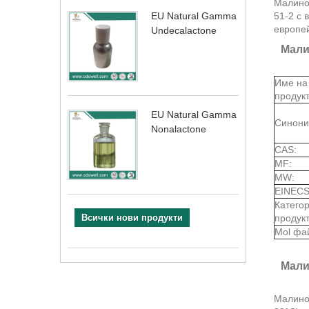
Малинов
51-2 с 
EU Natural Gamma
европей
Undecalactone
Мали
Име на
продукт
EU Natural Gamma
Синони
Nonalactone
CAS:
MF:
MW:
EINECS
Катего
продукт
Всички нови продукти
Mol фа
Мали
Малинов