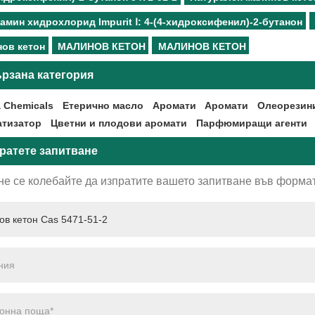
амин хидрохлорид Impurit Ⅰ: 4-(4-хидроксифенил)-2-бутанон
ов кетон
МАЛИНОВ КЕТОН
МАЛИНОВ КЕТОН
рзана категория
 Chemicals
Етерично масло
Аромати
Аромати
Олеорезин
тизатор
Цветни и плодови аромати
Парфюмиращи агенти
ратете запитване
не се колебайте да изпратите вашето запитване във формат