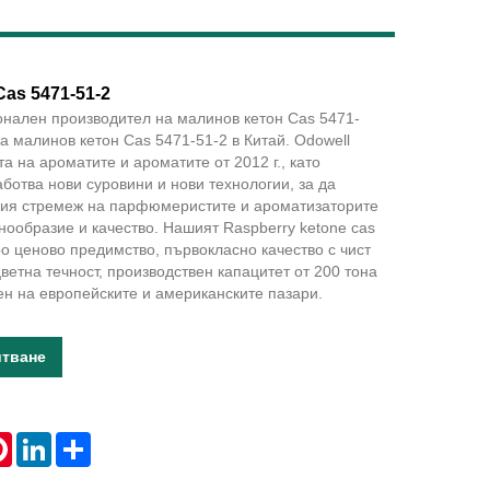
Live
as 5471-51-2
нален производител на малинов кетон Cas 5471-
на малинов кетон Cas 5471-51-2 в Китай. Odowell
а на ароматите и ароматите от 2012 г., като
ботва нови суровини и нови технологии, за да
ия стремеж на парфюмеристите и ароматизаторите
нообразие и качество. Нашият Raspberry ketone cas
о ценово предимство, първокласно качество с чист
ветна течност, производствен капацитет от 200 тона
н на европейските и американските пазари.
итване
tsApp
Pinterest
LinkedIn
Share