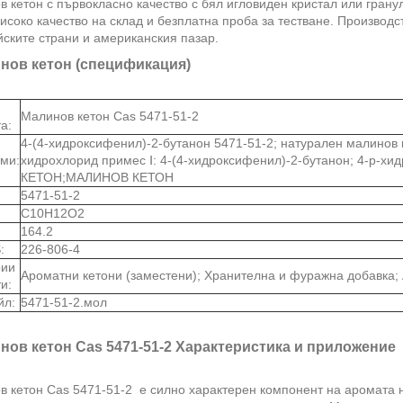
 кетон с първокласно качество с бял игловиден кристал или гранул
високо качество на склад и безплатна проба за тестване. Производ
ските страни и американския пазар.
нов кетон (спецификация)
Малинов кетон Cas 5471-51-2
а:
4-(4-хидроксифенил)-2-бутанон 5471-51-2; натурален малинов 
ми:
хидрохлорид примес Ⅰ: 4-(4-хидроксифенил)-2-бутанон; 4-р-х
КЕТОН;МАЛИНОВ КЕТОН
5471-51-2
C10H12O2
164.2
:
226-806-4
рии
Ароматни кетони (заместени); Хранителна и фуражна добавка; 
и:
йл:
5471-51-2.мол
нов кетон Cas 5471-51-2 Характеристика и приложение
 кетон Cas 5471-51-2 е силно характерен компонент на аромата на