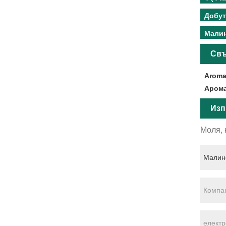
Добут
Малин
Свъ
Aroma
Арома
Изп
Моля, 