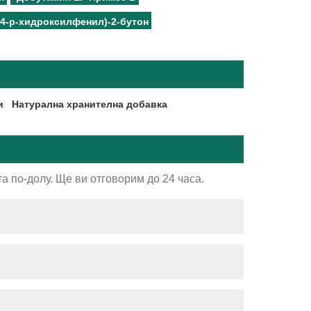
4-р-хидроксилфенил)-2-бутон
и
Натурална хранителна добавка
а по-долу. Ще ви отговорим до 24 часа.