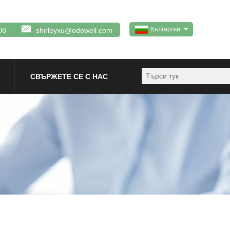
български
08
shirleyxu@odowell.com
СВЪРЖЕТЕ СЕ С НАС