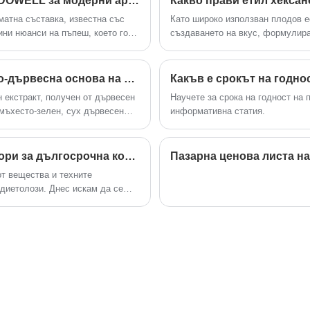
Floramelon – Свеж флорален алдехид на ODOWELL за модерни аромати на момина сълза
матна съставка, известна със
Като широко използван плодов ес
ини нюанси на пъпеш, което го
създаването на вкус, формулира
 и бели флорални акорди в
на напитките и производството
предоставят висококачествени ре
взискателните изисквания на гл
Tree Moss Concrete – Естествената мъхесто-дървесна основа на ODOWELL за класически шипрови и фужерни аромати
Какъв е срокът на годно
н екстракт, получен от дървесен
Научете за срока на годност на 
 мъхесто-зелен, сух дървесен
информативна статия.
лени нюанси.
Безопасни ли са изкуствените ароматизатори за дългосрочна консумация
Пазарна ценова листа на 
т вещества и техните
диетолози. Днес искам да се
сто срещаните страхове и да
о с почтеност и наука.