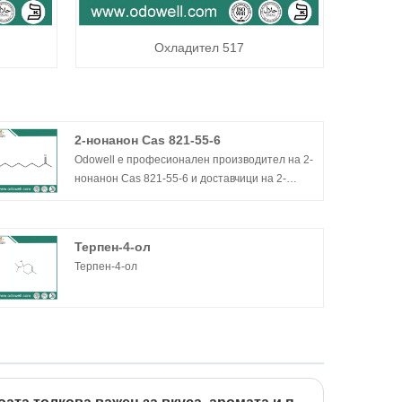
Охладител 517
2-нонанон Cas 821-55-6
Odowell е професионален производител на 2-
нонанон Cas 821-55-6 и доставчици на 2-
нонанон Cas 821-55-6 в Китай. Odowell работи
в индустрията на ароматите и ароматите от
2012 г., като непрекъснато разработва нови
Терпен-4-ол
суровини и нови технологии, за да изпълни
Терпен-4-ол
нарастващия стремеж на парфюмеристите и
ароматизаторите към продуктово
разнообразие и качество. Нашият 2-Nonanone
cas 821-55-6 има добро ценово предимство,
първокласно качество с вид на чиста
безцветна течност, производствен капацитет
от 1000 тона годишно и популярен на