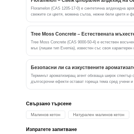
Floramelon (CAS 1205-17-0) е синтетична алдехидна аро
свежите си цветя, момина сълза, нежни бели цветя и ф
прави крайъгълен камък за прозрачни, ефирни аромати
съвременната парфюмерия.
Tree Moss Concrete (CAS 9000-50-4) е естествен восъче
мъх (лишеи тип Evernia), известен със своя характерен
профил на миризма със студен лишей, земни и леко со
Терминът ароматизиращ агент обхваща широк спектър о
дългосрочни ефекти остават гореща тема сред учени и 
потопя дълбоко в тази тема, да обърна внимание на че
споделя как Одуел подхожда към това предизвикателств
Свързано търсене
Малинов кетон
Натурален малинов кетон
Изпратете запитване