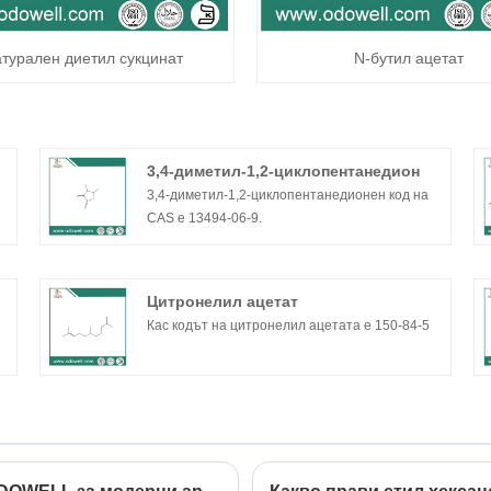
турален диетил сукцинат
N-бутил ацетат
3,4-диметил-1,2-циклопентанедион
3,4-диметил-1,2-циклопентанедионен код на
CAS е 13494-06-9.
Цитронелил ацетат
Кас кодът на цитронелил ацетата е 150-84-5