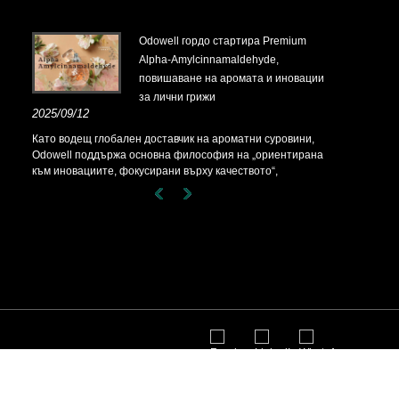
t-
Odowell гордо стартира Premium
Alpha-Amylcinnamaldehyde,
повишаване на аромата и иновации
за лични грижи
t-
2025/09/12
Като водещ глобален доставчик на ароматни суровини,
Odowell поддържа основна философия на „ориентирана
към иновациите, фокусирани върху качеството“,
последователно предоставяйки превъзходни решения за
аромати на клиентите по целия свят.
чки права запазени.