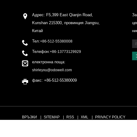
Адрес: F5,399 East Qianjin Road,
За
Kunshan 215300, провинция Jiangsu,
це
Китай
ни
Тел:
+86-512-55380008
Телефон:
+86-13773129929
електронна поща:
shirleyxu@odowell.com
факс: +86-512-55380009
ВРЪЗКИ
SITEMAP
RSS
XML
PRIVACY POLICY
Copyright © 2020 Kunshan Odowell Co., Ltd - China Aroma Chemic