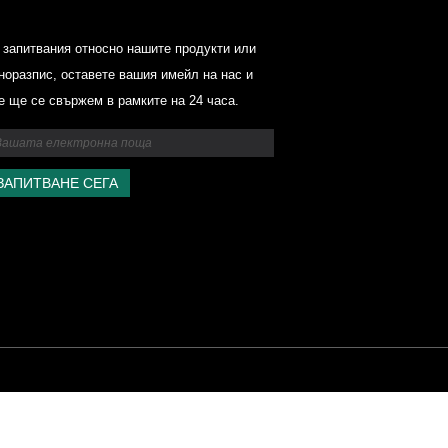
Ценови списък на Odowell-Marke
 запитвания относно нашите продукти или
2025.6.14-2025.07.25
норазпис, оставете вашия имейл на нас и
2025/07/25
е ще се свържем в рамките на 24 часа.
Ценови списък на Odowell-Marke
2025.6.14-2025.07.25
al, Производители на съставки на аромата, доставчици на етерично масло Вси