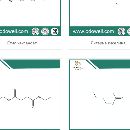
Етил хексаноат
Янтарна киселина