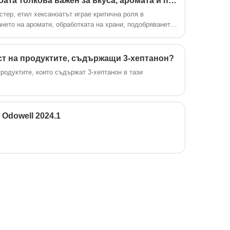
Какво прави етил хексаноата толкова важен за вкуса, аромата и промишлените приложения
европейските и американските пазари.
тер, етил хексаноатът играе критична роля в
нето на аромати, обработката на храни, подобряването
 на специални химикали. Компании като ODOWELL
шения за етил хексаноат, които отговарят на
обалните индустрии.
ст на продуктите, съдържащи 3-хептанон?
продуктите, които съдържат 3-хептанон в тази
Odowell 2024.1