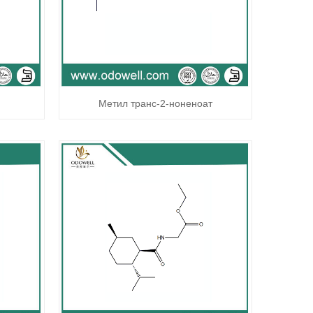
Метил транс-2-ноненоат