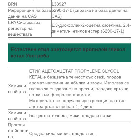
BRN
138927
Референция на база
6290-17-1 (справка на база данни на
данни на CAS
CAS)
EPA Система за
1,3-диоксолан-2-оцетна киселина, 2,4-
регистър на
диметил-, етилов естер (6290-17-1)
веществата
Естествен етил ацетоацетат пропилей гликол
кетал Употреба
ЕТИЛ АЦЕТОАЦЕТАТ PROPYLENE GLYCOL
KETAL е безцветна течност със свеж, плодов
аромат напомня на ябълки и ягоди. Използва се
Химични
главно за създаване на пресни, плодови връхни
свойства
нотки към флорални аромати.
Материалът се получава чрез реакция на етил
ацетоацетат с пропан-1,2-диол.
Химични
Безцветна течност; меки, плодови нотки.
свойства
Прагови
стойности
Средна сила мирис, плодов тип.
на