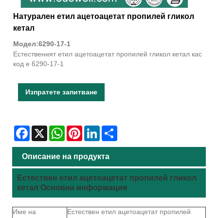
Натурален етил ацетоацетат пропилей гликол
кетал
Модел:6290-17-1
Естественият етил ацетоацетат пропилей гликол кетал кас
код е 6290-17-1
Изпратете запитване
Facebook
X
WhatsApp
Pinterest
LinkedIn
Share
Описание на продукта
Естествен етил ацетоацетат пропилей гликол
кетал Основна информация
Име на
Естествен етил ацетоацетат пропилей