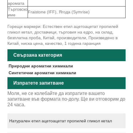
аромата
Търговско
Fraistone (IFF), Ягода (Symrise)
име
Горещи маркери: Естествен етил ацетоацетат пропилей
гликол кетал, доставчици, търговия на едро, на склад,
безплатна проба, Китай, производители, Произведено в
Китай, ниска цена, качество, 1 година гаранция
Свързана категория
Природни ароматни химикали
Синтетични ароматни химикали
Изпратете запитване
Моля, не се колебайте да изпратите вашето
запитване във формата по-долу. Ще ви отговорим до
24 часа.