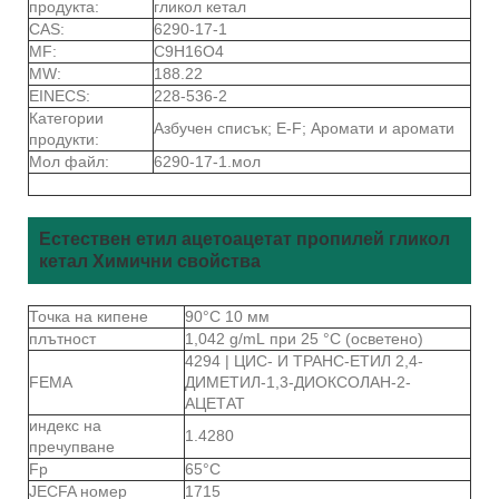
продукта:
гликол кетал
CAS:
6290-17-1
MF:
C9H16O4
MW:
188.22
EINECS:
228-536-2
Категории
Азбучен списък; E-F; Аромати и аромати
продукти:
Мол файл:
6290-17-1.мол
Естествен етил ацетоацетат пропилей гликол
кетал Химични свойства
Точка на кипене
90°C 10 мм
плътност
1,042 g/mL при 25 °C (осветено)
4294 | ЦИС- И ТРАНС-ЕТИЛ 2,4-
FEMA
ДИМЕТИЛ-1,3-ДИОКСОЛАН-2-
АЦЕТАТ
индекс на
1.4280
пречупване
Fp
65°C
JECFA номер
1715