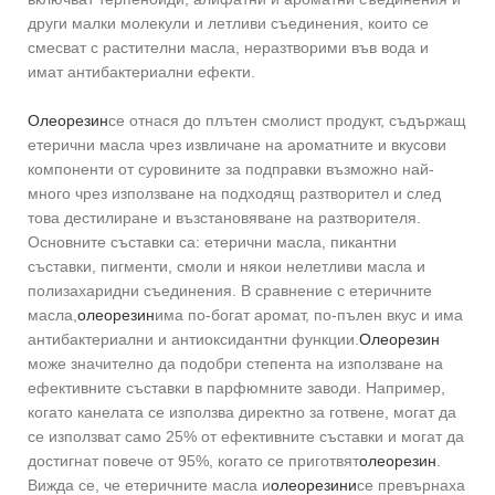
други малки молекули и летливи съединения, които се
смесват с растителни масла, неразтворими във вода и
имат антибактериални ефекти.
Олеорезин
се отнася до плътен смолист продукт, съдържащ
етерични масла чрез извличане на ароматните и вкусови
компоненти от суровините за подправки възможно най-
много чрез използване на подходящ разтворител и след
това дестилиране и възстановяване на разтворителя.
Основните съставки са: етерични масла, пикантни
съставки, пигменти, смоли и някои нелетливи масла и
полизахаридни съединения. В сравнение с етеричните
масла,
олеорезин
има по-богат аромат, по-пълен вкус и има
антибактериални и антиоксидантни функции.
Олеорезин
може значително да подобри степента на използване на
ефективните съставки в парфюмните заводи. Например,
когато канелата се използва директно за готвене, могат да
се използват само 25% от ефективните съставки и могат да
достигнат повече от 95%, когато се приготвят
олеорезин
.
Вижда се, че етеричните масла и
олеорезини
се превърнаха