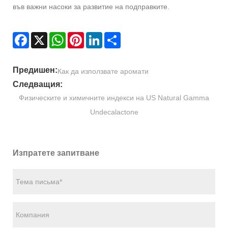
във важни насоки за развитие на подправките.
Facebook
X
WhatsApp
Pinterest
LinkedIn
Share
Предишен:
Как да използвате аромати
Следващия:
Физическите и химичните индекси на US Natural Gamma
Undecalactone
Изпратете запитване