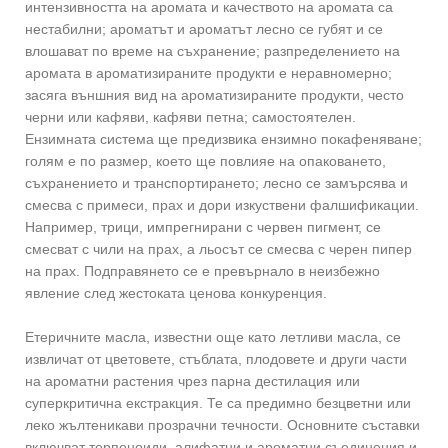
интензивността на аромата и качеството на аромата са
нестабилни; ароматът и ароматът лесно се губят и се
влошават по време на съхранение; разпределението на
аромата в ароматизираните продукти е неравномерно;
засяга външния вид на ароматизираните продукти, често
черни или кафяви, кафяви петна; самостоятелен.
Ензимната система ще предизвика ензимно покафеняване;
голям е по размер, което ще повлияе на опаковането,
съхранението и транспортирането; лесно се замърсява и
смесва с примеси, прах и дори изкуствени фалшификации.
Например, трици, импрегнирани с червен пигмент, се
смесват с чили на прах, а льосът се смесва с черен пипер
на прах. Подправянето се е превърнало в неизбежно
явление след жестоката ценова конкуренция.
Етеричните масла, известни още като летливи масла, се
извличат от цветовете, стъблата, плодовете и други части
на ароматни растения чрез парна дестилация или
суперкритична екстракция. Те са предимно безцветни или
леко жълтеникави прозрачни течности. Основните съставки
включват терпеноиди, алифатни и ароматни съединения и