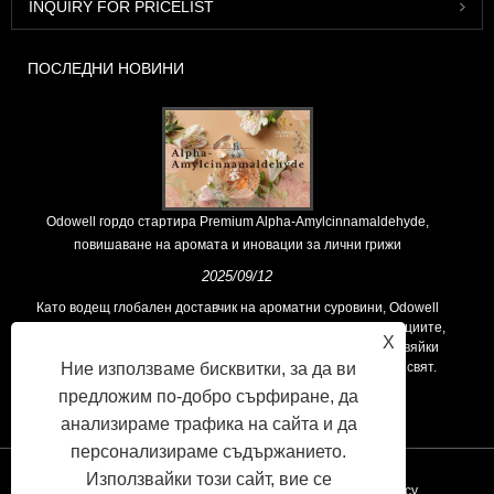
INQUIRY FOR PRICELIST
ПОСЛЕДНИ НОВИНИ
Odowell гордо стартира Premium Alpha-Amylcinnamaldehyde,
повишаване на аромата и иновации за лични грижи
2025/09/12
Като водещ глобален доставчик на ароматни суровини, Odowell
поддържа основна философия на „ориентирана към иновациите,
X
фокусирани върху качеството“, последователно предоставяйки
превъзходни решения за аромати на клиентите по целия свят.
Ние използваме бисквитки, за да ви
предложим по-добро сърфиране, да
анализираме трафика на сайта и да
персонализираме съдържанието.
Използвайки този сайт, вие се
Връзки
Sitemap
RSS
XML
Privacy Policy