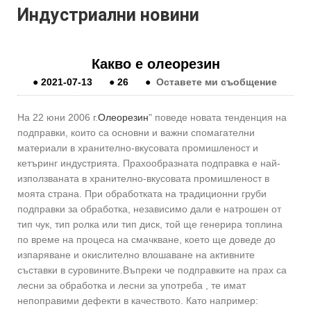
Индустриални новини
Какво е олеорезин
●
2021-07-13
●
26
●
Оставете ми съобщение
На 22 юни 2006 г.
Олеорезин
" поведе новата тенденция на
подправки, които са основни и важни спомагателни
материали в хранително-вкусовата промишленост и
кетъринг индустрията. Прахообразната подправка е най-
използваната в хранително-вкусовата промишленост в
моята страна. При обработката на традиционни груби
подправки за обработка, независимо дали е натрошен от
тип чук, тип ролка или тип диск, той ще генерира топлина
по време на процеса на смачкване, което ще доведе до
изпаряване и окислително влошаване на активните
съставки в суровините.Въпреки че подправките на прах са
лесни за обработка и лесни за употреба , те имат
непоправими дефекти в качеството. Като например: