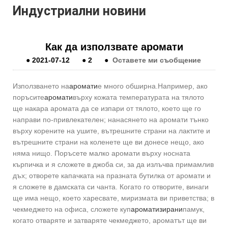
Индустриални новини
Как да използвате аромати
●
2021-07-12
●
2
●
Оставете ми съобщение
Използването на
аромати
е много обширна.Например, ако
поръсите
аромати
върху кожата температурата на тялото
ще накара аромата да се изпари от тялото, което ще го
направи по-привлекателен; нанасянето на аромати тънко
върху корените на ушите, вътрешните страни на лактите и
вътрешните страни на коленете ще ви донесе нещо, ако
няма нищо. Поръсете малко аромати върху носната
кърпичка и я сложете в джоба си, за да излъчва примамлив
дъх; отворете капачката на празната бутилка от аромати и
я сложете в дамската си чанта. Когато го отворите, винаги
ще има нещо, което харесвате, миризмата ви приветства; в
чекмеджето на офиса, сложете куп
ароматизирани
памук,
когато отваряте и затваряте чекмеджето, ароматът ще ви