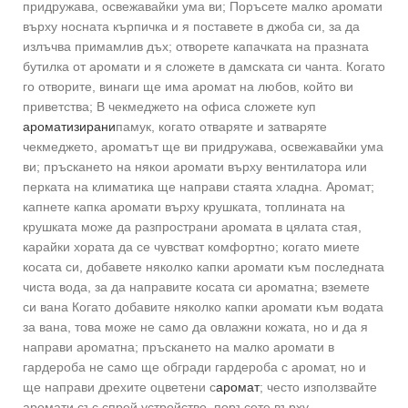
придружава, освежавайки ума ви; Поръсете малко аромати
върху носната кърпичка и я поставете в джоба си, за да
излъчва примамлив дъх; отворете капачката на празната
бутилка от аромати и я сложете в дамската си чанта. Когато
го отворите, винаги ще има аромат на любов, който ви
приветства; В чекмеджето на офиса сложете куп
ароматизирани
памук, когато отваряте и затваряте
чекмеджето, ароматът ще ви придружава, освежавайки ума
ви; пръскането на някои аромати върху вентилатора или
перката на климатика ще направи стаята хладна. Аромат;
капнете капка аромати върху крушката, топлината на
крушката може да разпространи аромата в цялата стая,
карайки хората да се чувстват комфортно; когато миете
косата си, добавете няколко капки аромати към последната
чиста вода, за да направите косата си ароматна; вземете
си вана Когато добавите няколко капки аромати към водата
за вана, това може не само да овлажни кожата, но и да я
направи ароматна; пръскането на малко аромати в
гардероба не само ще обгради гардероба с аромат, но и
ще направи дрехите оцветени с
аромат
; често използвайте
аромати със спрей устройство, поръсете върху