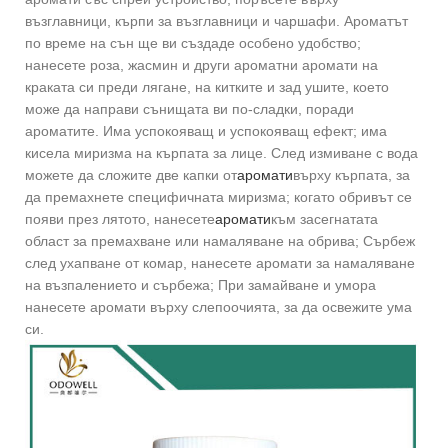
възглавници, кърпи за възглавници и чаршафи. Ароматът
по време на сън ще ви създаде особено удобство;
нанесете роза, жасмин и други ароматни аромати на
краката си преди лягане, на китките и зад ушите, което
може да направи сънищата ви по-сладки, поради
ароматите. Има успокояващ и успокояващ ефект; има
кисела миризма на кърпата за лице. След измиване с вода
можете да сложите две капки от
аромати
върху кърпата, за
да премахнете специфичната миризма; когато обривът се
появи през лятото, нанесете
аромати
към засегнатата
област за премахване или намаляване на обрива; Сърбеж
след ухапване от комар, нанесете аромати за намаляване
на възпалението и сърбежа; При замайване и умора
нанесете аромати върху слепоочията, за да освежите ума
си.