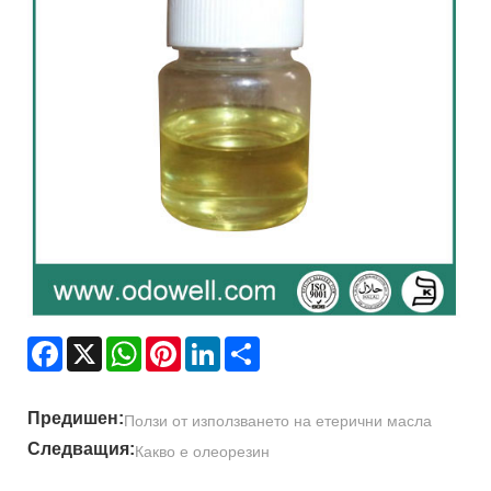
Facebook
X
WhatsApp
Pinterest
LinkedIn
Share
Предишен:
Ползи от използването на етерични масла
Следващия:
Какво е олеорезин