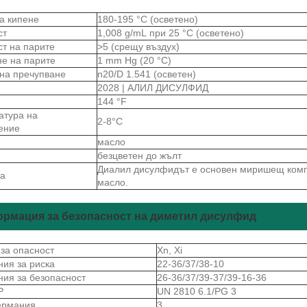
на кипене
180-195 °C (осветено)
ст
1,008 g/mL при 25 °C (осветено)
ст на парите
>5 (срещу въздух)
не на парите
1 mm Hg (20 °C)
 на пречупване
n20/D 1.541 (осветен)
2028 | АЛИЛ ДИСУЛФИД
144 °F
атура на
2-8°C
ение
масло
безцветен до жълт
Диалил дисулфидът е основен миришещ комп
а
масло.
рмация за безопасност на диметил дисулфид
 за опасност
Xn, Xi
ния за риска
22-36/37/38-10
ния за безопасност
26-36/37/39-37/39-16-36
Р
UN 2810 6.1/PG 3
ермания
3