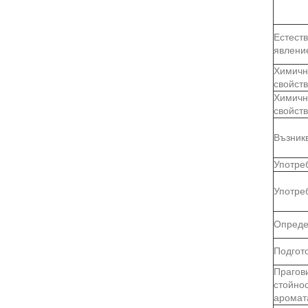
Естест
явлени
Химичн
свойст
Химичн
свойст
Възник
Употре
Употре
Опреде
Подгот
Прагов
стойно
аромат