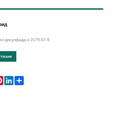
Live
фид
ил дисулфида е 2179-57-9
итване
tsApp
Pinterest
LinkedIn
Share