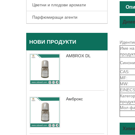
Цветни и плодови аромати
Опи
Парфюмиращи агенти
Диме
НОВИ ПРОДУКТИ
Иденти
Име на
продукт
AMBROX DL
Синони
CAS:
MF:
MW:
EINECS
Катего
Амброкс
продукт
Мол фа
Хими