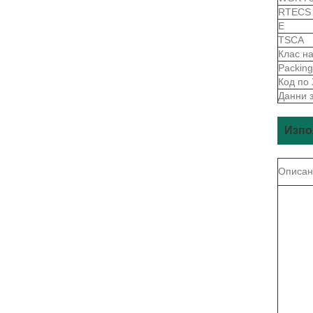
RTEC
Е
TSCA
Клас н
Packin
Код по
Данни 
Изпо
Описан