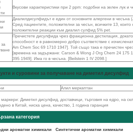
и
и
Вкусови характеристики при 2 ppm: подобни на зелен лук и 
сти
Диалилдисулфидът е един от основните алергени в чесъна (Al
тни
Сред пациентите, положителни за чесън, всичките 13, които 
ни
положителни реакции към диалил сулфид 5% pet.
Пречистете дисулфида чрез фракционна дестилация, докат
способност е в равномерно добро съответствие с изчислената 
 за
Am Chem Soc 69 1710 1947]. Той също така е пречистен чре
тване
[времена на задържане: Carson & Wong J Org Chem 24 175 1
395 1949]. Има го в чесъна. [Beilstein 1 IV 2098.]
укти и суровини за получаване на диметил дисулфид
ни
Алил меркаптан
маркери: Диметил дисулфид, доставчици, търговия на едро, на скл
дено в Китай, ниска цена, качество, 1 година гаранция
рзана категория
дни ароматни химикали
Синтетични ароматни химикали