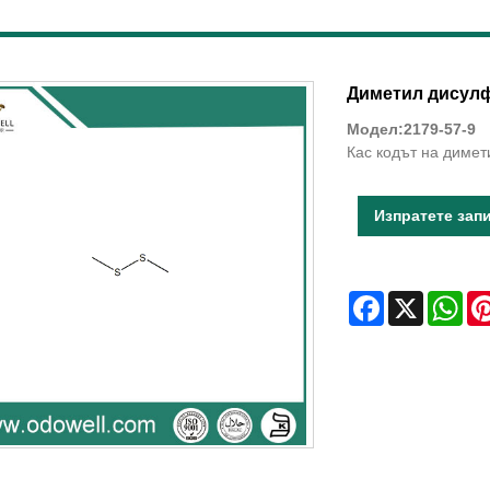
Диметил дисул
Модел:2179-57-9
Кас кодът на димет
Изпратете зап
Facebook
X
Wha