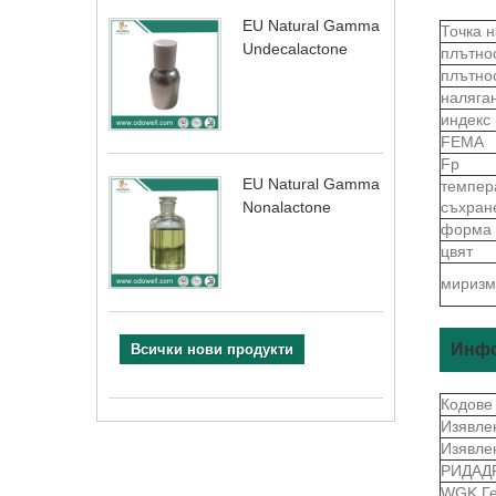
EU Natural Gamma
Точка 
Undecalactone
плътно
плътно
наляга
индекс
FEMA
Fp
EU Natural Gamma
темпер
съхран
Nonalactone
форма
цвят
миризм
Инфо
Всички нови продукти
Кодове
Изявле
Изявле
РИДАД
WGK Г