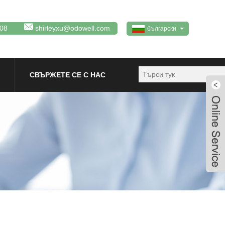
08
shirleyxu@odowell.com
български
СВЪРЖЕТЕ СЕ С НАС