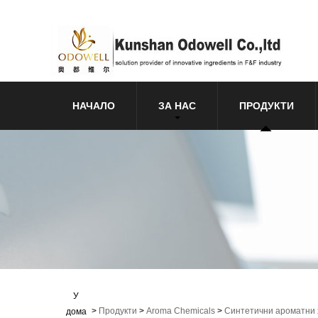
НАЧАЛО
ЗА НАС
ПРОДУКТИ
У
>
Продукти
>
Aroma Chemicals
>
Синтетични ароматни
дома