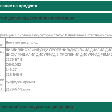
сание на продукта
тил дисулфид Основна информация
фикация Описание Регулаторен статус Използване Естествено съб
Диметил дисулфид
а:
ДИАЛИЛДИСУЛФИД;ДИ(2-ПРОПЕНИЛ)ДИСУЛФИД;ДИАЛИЛ ДИСУ
ми:
ДИСУЛФИД;АЛИЛ ДИСУЛФИД;2-ПРОПЕНИЛ ДИСУЛФИД;FEMA 
2179-57-9
C6H10S2
146.27
:
218-548-6
рии
сулфиден аромат
и:
йл:
2179-57-9.мол
чни свойства на диметил дисулфид