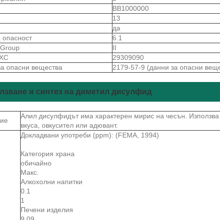
S
BB1000000
13
да
а опасност
6.1
gGroup
II
 ХС
29309090
за опасни вещества
2179-57-9 (данни за опасни вещ
лзване и синтез на диметил дисулфид
Алил дисулфидът има характерен мирис на чесън. Използва 
ие
вкуса, овкусител или адювант.
Докладвани употреби (ppm): (FEMA, 1994)
Категория храна
обичайно
Макс.
Алкохолни напитки
0.1
1
Печени изделия
9.09