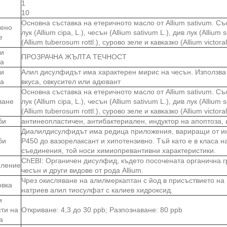
1
10
Основна съставка на етеричното масло от Allium sativum. Съ
вено
лук (Allium cipa, L.), чесън (Allium sativum L.), див лук (Alliu
е
(Allium tuberosum rottl.), сурово зеле и кавказко (Allium victorali
и
ПРОЗРАЧНА ЖЪЛТА ТЕЧНОСТ
ва
и
Алил дисулфидът има характерен мирис на чесън. Използва 
ва
вкуса, овкусител или адювант
Основна съставка на етеричното масло от Allium sativum. Съ
ване
лук (Allium cipa, L.), чесън (Allium sativum L.), див лук (Alliu
(Allium tuberosum rottl.), сурово зеле и кавказко (Allium victorali
би
антинеопластичен, антибактериален, индуктор на апоптоза,
Диалилдисулфидът има редица приложения, вариращи от ин
би
P450 до вазорелаксант и хипотензивно. Тъй като е в класа н
съединения, той носи химиопревантивни характеристики.
ChEBI: Органичен дисулфид, където посочената органична гр
ление
чесън и други видове от рода Allium.
Чрез окисляване на алилмеркаптан с йод в присъствието на 
овка
натриев алил тиосулфат с калиев хидроксид.
и
сти на
Откриване: 4,3 до 30 ppb; Разпознаване: 80 ppb
а