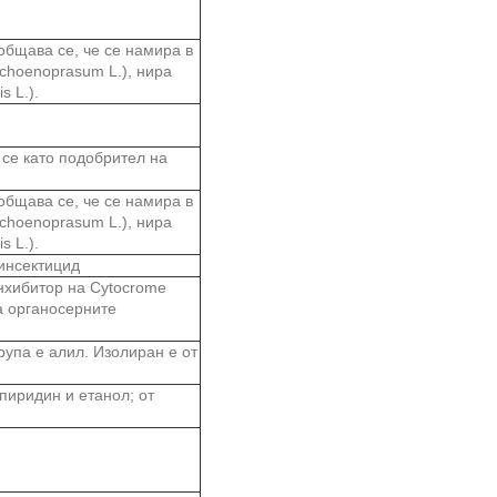
общава се, че се намира в
m schoenoprasum L.), нира
s L.).
се като подобрител на
общава се, че се намира в
m schoenoprasum L.), нира
s L.).
 инсектицид
хибитор на Cytocrome
а органосерните
упа е алил. Изолиран е от
пиридин и етанол; от