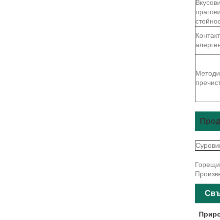
Вкусов
прагов
стойно
Контак
алерге
Методи
пречис
Прод
Сурови
Горещи 
Произве
Свъ
Приро