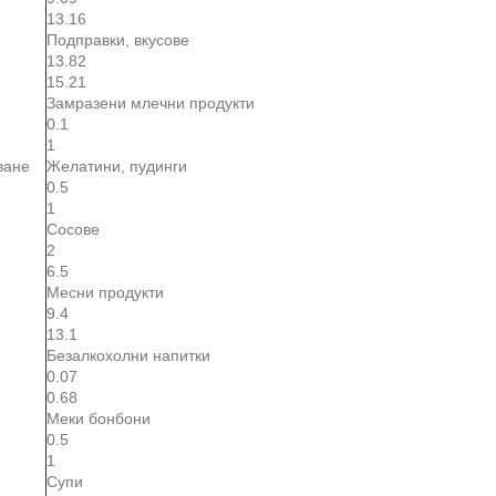
13.16
Подправки, вкусове
13.82
15.21
Замразени млечни продукти
0.1
1
ване
Желатини, пудинги
0.5
1
Сосове
2
6.5
Месни продукти
9.4
13.1
Безалкохолни напитки
0.07
0.68
Меки бонбони
0.5
1
Супи