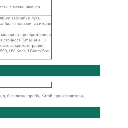
чесън с месни нюанси
lium sativum) и лука.
са били тествани, са имали
о моларната рефракционна
стойност [Small et al. J
з газова хроматография
959, UV: Koch J Chem Soc
ад, безплатна проба, Китай, производители,