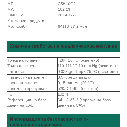
MF:
C5H10O2
MW:
102.13
EINECS:
203-677-2
Категории продукти:
Мол файл:
64118-37-2.мол
Химични свойства на n-валерианова киселина
Точка на топене
−20-−18 °C (осветено)
Точка на кипене
110-111 °C 10 mm Hg (осветен)
плътност
0,939 g/mL при 25 °C (осветено)
плътност на парите
3,5 (срещу въздух)
парно налягане
0,15 mm Hg (20 °C)
индекс на пречупване
n20/D 1.408 (осветен)
Fp
192 °F
Референция на база
64118-37-2 (справка на база
данни на CAS
данни на CAS)
Информация за безопасност на n-
валерианова киселина