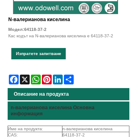
N-валерианова киселина
Модел:64118-37-2
Кас кодът на N-валерианова киселина е 64118-37-2
Изпратете запитване
Facebook
X
WhatsApp
Pinterest
LinkedIn
Share
Описание на продукта
n-валерианова киселина Основна
информация
Име на продукта:
n-валерианова киселина
CAS:
64118-37-2