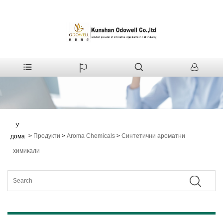
У
>
Продукти
>
Aroma Chemicals
>
Синтетични ароматни
дома
химикали