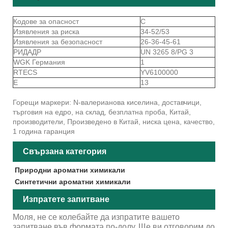
Кодове за опасност
C
Изявления за риска
34-52/53
Изявления за безопасност
26-36-45-61
РИДАДР
UN 3265 8/PG 3
WGK Германия
1
RTECS
YV6100000
Е
13
Горещи маркери: N-валерианова киселина, доставчици,
търговия на едро, на склад, безплатна проба, Китай,
производители, Произведено в Китай, ниска цена, качество,
1 година гаранция
Свързана категория
Природни ароматни химикали
Синтетични ароматни химикали
Изпратете запитване
Моля, не се колебайте да изпратите вашето
запитване във формата по-долу. Ще ви отговорим до