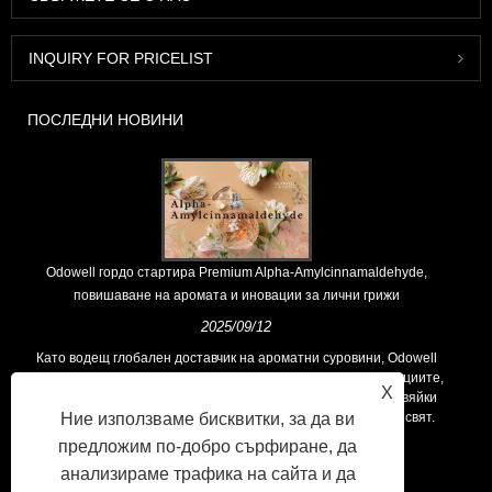
INQUIRY FOR PRICELIST
ПОСЛЕДНИ НОВИНИ
Odowell гордо стартира Premium Alpha-Amylcinnamaldehyde,
повишаване на аромата и иновации за лични грижи
2025/09/12
Като водещ глобален доставчик на ароматни суровини, Odowell
поддържа основна философия на „ориентирана към иновациите,
X
фокусирани върху качеството“, последователно предоставяйки
Ние използваме бисквитки, за да ви
превъзходни решения за аромати на клиентите по целия свят.
предложим по-добро сърфиране, да
анализираме трафика на сайта и да