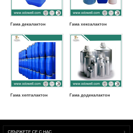
Гама декалактон
Гама хексалактон
Гама хепталактон
Гама додекалактон
СВЪРЖЕТЕ СЕ С НАС