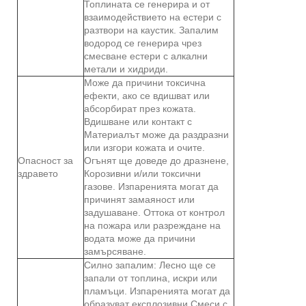
Топлината се генерира и от
взаимодействието на естери с
разтвори на каустик. Запалим
водород се генерира чрез
смесване естери с алкални
метали и хидриди.
Може да причини токсична
ефекти, ако се вдишват или
абсорбират през кожата.
Вдишване или контакт с
Материалът може да раздразни
или изгори кожата и очите.
Опасност за
Огънят ще доведе до дразнене,
здравето
Корозивни и/или токсични
газове. Изпаренията могат да
причинят замаяност или
задушаване. Оттока от контрол
на пожара или разреждане на
водата може да причини
замърсяване.
Силно запалим: Лесно ще се
запали от топлина, искри или
пламъци. Изпаренията могат да
образуват експлозивни Смеси с