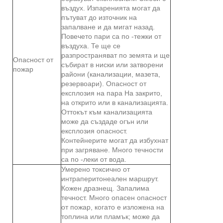
въздух. Изпаренията могат да
пътуват до източник на
запалване и да мигат назад.
Повечето пари са по -тежки от
въздуха. Те ще се
разпространяват по земята и ще
Опасност от
събират в ниски или затворени
пожар
райони (канализации, мазета,
резервоари). Опасност от
експлозия на пара На закрито,
на открито или в канализацията.
Оттокът към канализацията
може да създаде огън или
експлозия опасност.
Контейнерите могат да избухнат
при загряване. Много течности
са по -леки от вода.
Умерено токсично от
интраперитонеален маршрут.
Кожен дразнещ. Запалима
течност. Много опасен опасност
от пожар, когато е изложена на
топлина или пламък; може да