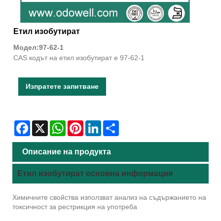
Етил изобутират
Модел:97-62-1
CAS кодът на етил изобутират е 97-62-1
Изпратете запитване
Facebook
X
WhatsApp
Pinterest
LinkedIn
Share
Описание на продукта
Етил изобутират основна информация
Химичните свойства използват анализ на съдържанието на
токсичност за рестрикция на употреба