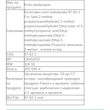
Име на
Етил изобутират
продукта:
Естествен етил isobutyrate 97-62-1
For Sale;2-methyl-
propanoicaciethylester;2-methyl-
propionicaciethylester;Ethyl ester of 2-
Синоними:
methyl-propanoic acid;Ethyl
methylpropanoate;Ethyl-2-
methylproanoate;Ethyl-2-
methylpropanate;Propionic киселина,
2-метил-, етилов естер
CAS:
97-62-1
MF:
C6H12O2
MW:
116.16
Einecs:
202-595-4
Органични вещества; C6 до C7;
Категории
естери; сертифицирани природни
на
продукти Flavors и аромати; азбучни
продукти:
списъци; карбонилни съединения;
e-f; аромати и аромати
Mol File:
97-62-1.mol