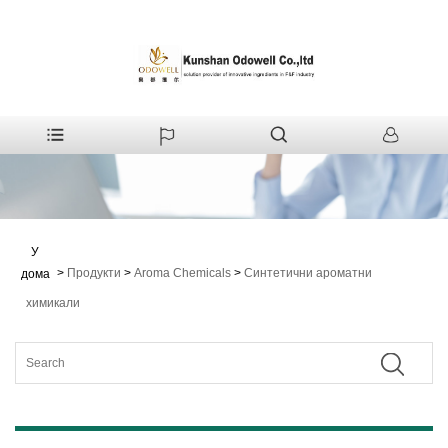
У
>
Продукти
>
Aroma Chemicals
>
Синтетични ароматни
дома
химикали