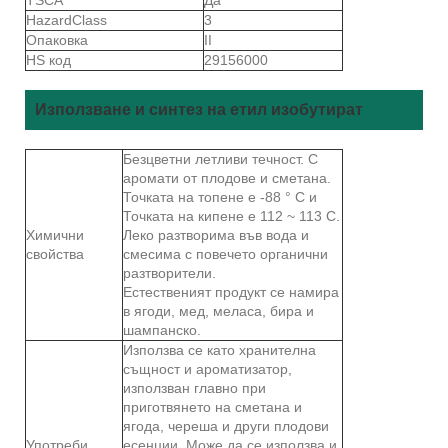
HazardClass
3
Опаковка
II
HS код
29156000
Използване и синтез на етил изобутират
Безцветни летливи течност. С
аромати от плодове и сметана.
Точката на топене е -88 ° С и
Точката на кипене е 112 ~ 113 C.
Химични
Леко разтворима във вода и
свойства
смесима с повечето органични
разтворители.
Естественият продукт се намира
в ягоди, мед, меласа, бира и
шампанско.
Използва се като хранителна
същност и ароматизатор,
използван главно при
приготвянето на сметана и
ягода, череша и други плодови
Употреби
есенции. Може да се използва и