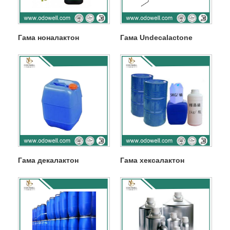
Гама ноналактон
Гама Undecalactone
Гама декалактон
Гама хексалактон