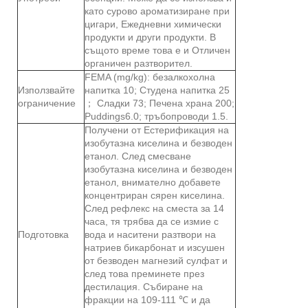
като сурово ароматизиране при
цигари, Ежедневни химически
продукти и други продукти. В
същото време това е и Отличен
органичен разтворител.
FEMA (mg/kg): безалкохолна
Използвайте
напитка 10; Студена напитка 25
ограничение
； Сладки 73; Печена храна 200;
Puddings6.0; тръбопроводи 1.5.
Получени от Естерификация на
изобутазна киселина и безводен
етанол. След смесване
изобутазна киселина и безводен
етанол, внимателно добавете
концентриран сярен киселина.
След рефлекс на сместа за 14
часа, тя трябва да се измие с
Подготовка
вода и наситени разтвори на
натриев бикарбонат и изсушен
от безводен магнезий сулфат и
след това преминете през
дестилация. Събиране на
фракции на 109-111 ℃ и да