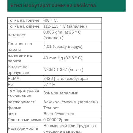
Етил изобутират химични свойства
Точка на топене
-88 ° C.
Точка на кипене
112-113 ° C (запален.)
0,865 g/ml at 25 ° C
плътност
(запален.)
Плътност на
4.01 (срещу въздух)
парата
налягане на
40 mm Hg (33.8 ° C)
парата
Индекс на
N20/D 1.387 (легло.)
пречупване
FEMA
2428 | Етил изобутират
Fp
57 ° F.
Температура за
Зона за запалими
съхранение.
разтворимост
Алкохол: смесим (запален.)
форма
Течност
цвят
Ясен безцветен
Праг на миризма
0.000022ppm
Не смесими или Трудно за
Разтворимост в
смесване във вода.