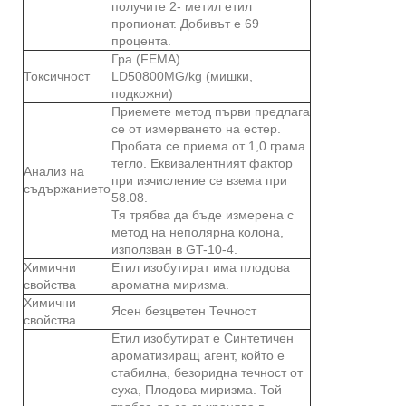
получите 2- метил етил
пропионат. Добивът е 69
процента.
Гра (FEMA)
Токсичност
LD50800MG/kg (мишки,
подкожни)
Приемете метод първи предлага
се от измерването на естер.
Пробата се приема от 1,0 грама
тегло. Еквивалентният фактор
Анализ на
при изчисление се взема при
съдържанието
58.08.
Тя трябва да бъде измерена с
метод на неполярна колона,
използван в GT-10-4.
Химични
Етил изобутират има плодова
свойства
ароматна миризма.
Химични
Ясен безцветен Течност
свойства
Етил изобутират е Синтетичен
ароматизиращ агент, който е
стабилна, безоридна течност от
суха, Плодова миризма. Той