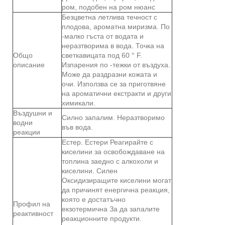
ром, подобен на ром нюанс
Безцветна летлива течност с
плодова, ароматна миризма. По
-малко гъста от водата и
неразтворима в вода. Точка на
Общо
светкавицата под 60 ° F.
описание
Изпарения по -тежки от въздуха.
Може да раздразни кожата и
очи. Използва се за приготвяне
на ароматични екстракти и други
химикали.
Въздушни и
Силно запалим. Неразтворимо
водни
във вода.
реакции
Естер. Естери Реагирайте с
киселини за освобождаване на
топлина заедно с алкохоли и
киселини. Силен
Оксидизиращите киселини могат
да причинят енергична реакция,
която е достатъчно
Профил на
екзотермична За да запалите
реактивност
реакционните продукти.