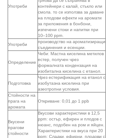
трябва да се съхранява в
Употреби
контейнери с калай, стъкло или
смола. то се използва за даване
на плодови ефекти на аромати
за приложения в бонбони,
изпечени стоки и напитки при
10–100 ppm.
производство на ароматизиращи
Употреби
съединения и есенции.
Чеби: Мастна киселина метилов
естер, получен чрез
Определение
формалната кондензация на
изобитална киселина с етанол.
Чрез естерификация на етанол с
Подготовка
изобутазна киселина при
азеотропни условия.
Стойности на
прага на
Откриване: 0,01 до 1 ppb
аромата
Вкусови характеристики в 12,5
ppm: остър, ефирен и плодов с
Вкусени
нюанс, подобен на ром и яйцен.
прагови
Характеристики на вкуса при 20
стойности
ppm: Сладки, ефирни, плодови с