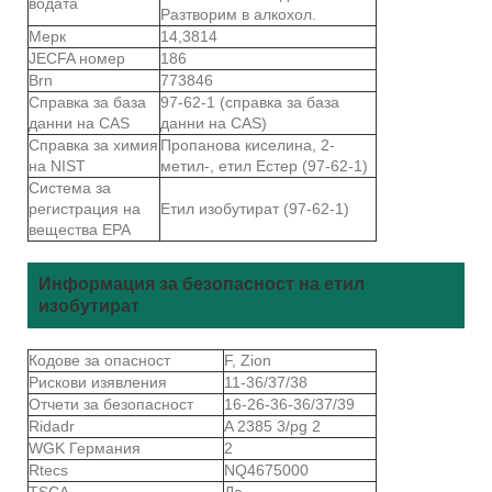
водата
Разтворим в алкохол.
Мерк
14,3814
JECFA номер
186
Brn
773846
Справка за база
97-62-1 (справка за база
данни на CAS
данни на CAS)
Справка за химия
Пропанова киселина, 2-
на NIST
метил-, етил Естер (97-62-1)
Система за
регистрация на
Етил изобутират (97-62-1)
вещества EPA
Информация за безопасност на етил
изобутират
Кодове за опасност
F, Zion
Рискови изявления
11-36/37/38
Отчети за безопасност
16-26-36-36/37/39
Ridadr
A 2385 3/pg 2
WGK Германия
2
Rtecs
NQ4675000
TSCA
Да