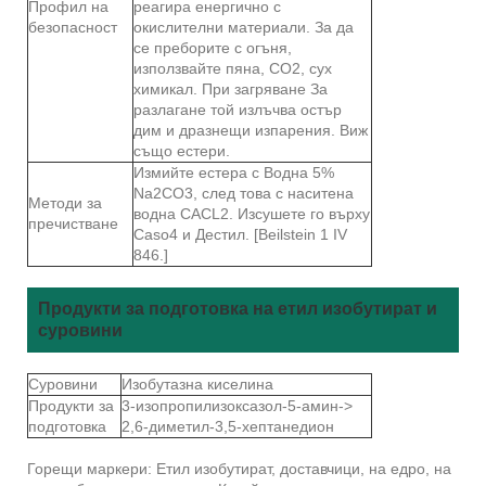
Профил на
реагира енергично с
безопасност
окислителни материали. За да
се преборите с огъня,
използвайте пяна, CO2, сух
химикал. При загряване За
разлагане той излъчва остър
дим и дразнещи изпарения. Виж
също естери.
Измийте естера с Водна 5%
Na2CO3, след това с наситена
Методи за
водна CACL2. Изсушете го върху
пречистване
Caso4 и Дестил. [Beilstein 1 IV
846.]
Продукти за подготовка на етил изобутират и
суровини
Суровини
Изобутазна киселина
Продукти за
3-изопропилизоксазол-5-амин->
подготовка
2,6-диметил-3,5-хептанедион
Горещи маркери: Етил изобутират, доставчици, на едро, на