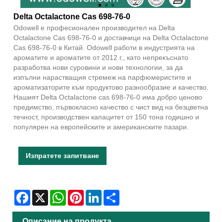
Delta Octalactone Cas 698-76-0
Odowell е професионален производител на Delta
Octalactone Cas 698-76-0 и доставчици на Delta Octalactone
Cas 698-76-0 в Китай. Odowell работи в индустрията на
ароматите и ароматите от 2012 г., като непрекъснато
разработва нови суровини и нови технологии, за да
изпълни нарастващия стремеж на парфюмеристите и
ароматизаторите към продуктово разнообразие и качество.
Нашият Delta Octalactone cas 698-76-0 има добро ценово
предимство, първокласно качество с чист вид на безцветна
течност, производствен капацитет от 150 тона годишно и
популярен на европейските и американските пазари.
Изпратете запитване
Facebook
X
WhatsApp
Pinterest
LinkedIn
Share
Описание на продукта