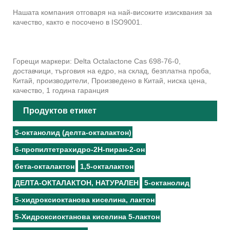
Нашата компания отговаря на най-високите изисквания за
качество, както е посочено в ISO9001.
Горещи маркери: Delta Octalactone Cas 698-76-0,
доставчици, търговия на едро, на склад, безплатна проба,
Китай, производители, Произведено в Китай, ниска цена,
качество, 1 година гаранция
Продуктов етикет
5-октанолид (делта-окталактон)
6-пропилтетрахидро-2Н-пиран-2-он
бета-окталактон
1,5-окталактон
ДЕЛТА-ОКТАЛАКТОН, НАТУРАЛЕН
5-октанолид
5-хидроксиоктанова киселина, лактон
5-Хидроксиоктанова киселина 5-лактон