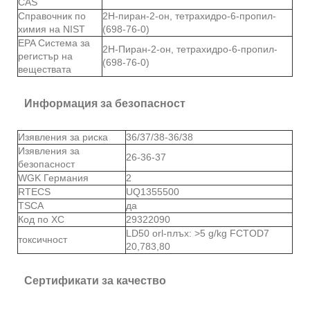
CAS
Справочник по
2Н-пиран-2-он, тетрахидро-6-пропил-
химия на NIST
(698-76-0)
EPA Система за
2Н-Пиран-2-он, тетрахидро-6-пропил-
регистър на
(698-76-0)
веществата
Информация за безопасност
Изявления за риска
36/37/38-36/38
Изявления за
26-36-37
безопасност
WGK Германия
2
RTECS
UQ1355500
TSCA
да
Код по ХС
29322090
LD50 orl-плъх: >5 g/kg FCTOD7
токсичност
20,783,80
Сертификати за качество