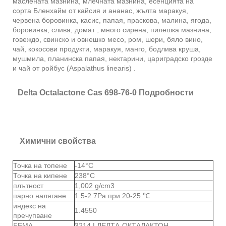
маслената мазнина, млечната мазнина, есенцията на
сорта Бленхайм от кайсия и ананас, жълта маракуя,
червена боровинка, касис, папая, праскова, малина, ягода,
боровинка, слива, домат , много сирена, пилешка мазнина,
говеждо, свинско и овнешко месо, ром, шери, бяло вино,
чай, кокосови продукти, маракуя, манго, бодлива круша,
мушмила, планинска папая, нектарини, цариградско грозде
и чай от ройбус (Aspalathus linearis) .
Delta Octalactone Cas 698-76-0 Подробности
Химични свойства
Точка на топене
-14°C
Точка на кипене
238°С
плътност
1,002 g/cm3
парно налягане
1.5-2.7Pa при 20-25 ℃
индекс на
1.4550
пречупване
FEMA
3214 | ДЕЛТА-ОКТАЛАКТОН