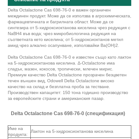
Delta Octalactone Cas 698-76-0 е важен органичен
междинен продукт. Може да се използва в агрохимическата,
фармацевтичната и багрилната област. Може да се
синтезира от 5-хидроксиоктанова киселина чрез редукция с
NaBH4 във вода; чрез микробиологична редукция на
съответната кето киселина; от 5-хидроксиоктанов метил
амид чрез алкално осапунване, използвайки Ba(OH)2.
Delta Octalactone Cas 698-76-0 е известен също като лактон
на 5-хидроксиоктанова киселина. Δ-Octalactone има
сладък, мазен, кокосов, тропически, млечен мирис.
Премиум качество Delta Octalactone прозрачен безцветен
течен външен вид, Odowell Delta Octalactone високо
качество на склад и безплатна проба за тестване.
Производствен капацитет: 150 тона годишно производство
за европейските страни и американския пазар.
Delta Octalactone Cas 698-76-0 (спецификация)
Име на
Лактон на 5-хидроксиоктанова киселина
продукта: