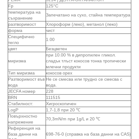
Fp
125°C
температура на
Запечатано на сухо, стайна температура
съхранение
разтворимост
Хлороформ (леко), метанол (леко)
форма
чист
Специфично
1.00
тегло
цвят
Безцветен
при 10.00 % в дипропилен гликол.
миризма
сладък тлъст кокосов тонка тропически
млечни продукти
Тип миризма
кокосов орех
Разтворимост във
Не се смесва или трудно се смесва с
вода
вода.
JECFA номер
228
BRN
111515
Стабилност:
Хигроскопичен
LogP
1,7-1,8 при 20 ℃
Повърхностно
70,3mN/m при 1g/L и 20 ℃
напрежение
Референция на
база данни на
698-76-0 (справка на база данни на CAS)