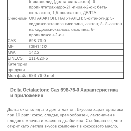
5-октанолид (делта-окталактон); 6-
пропилтетрахидро-2Н-пиран-2-он; бета-
окталактон; 1,5-окталактон; ДЕЛТА-
Синоними:
ОКТАЛАКТОН, НАТУРАЛЕН; 5-октанолид: 5-
хидроксиоктанова киселина, лактон; δ- δ-лактон
на хидроксиоктанова киселина; 6-
пропилоксан-2-он
CAS:
698-76-0
MF:
C8H14O2
MW:
142.2
EINECS:
211-820-5
Категории
продукти:
Мол файл:
698-76-0.mol
Delta Octalactone Cas 698-76-0 Характеристика
и приложение
Делта-октанолидът е делта-лактон. Вкусови характеристики
при 10 ppm: кокос, сладък, кремообразен, лактоничен и
плодов с млечна и маслена дълбочина. Съобщава се, че е
открит като летлив вкусов компонент в кокосовото масло,