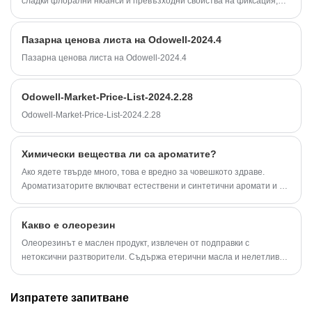
сладки флорални нюанси и превъзходни свойства на фиксация,
което го прави незаменим за флорални, ориенталски и дървесни
композиции.
Пазарна ценова листа на Odowell-2024.4
Пазарна ценова листа на Odowell-2024.4
Odowell-Market-Price-List-2024.2.28
Odowell-Market-Price-List-2024.2.28
Химически вещества ли са ароматите?
Ако ядете твърде много, това е вредно за човешкото здраве.
Ароматизаторите включват естествени и синтетични аромати и те
също са една от хранителните добавки.
Какво е олеорезин
Олеорезинът е маслен продукт, извлечен от подправки с
нетоксични разтворители. Съдържа етерични масла и нелетливи
компоненти, които влияят върху вкуса и подобряват аромата.
Пиперът може да се екстрахира, за да се получи концентриран
Изпратете запитване
капсаицин и неговите производни, а черният пипер може да се