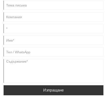
екстрахира, за да се получи пиперин и неговите хомолози.
Изпращане