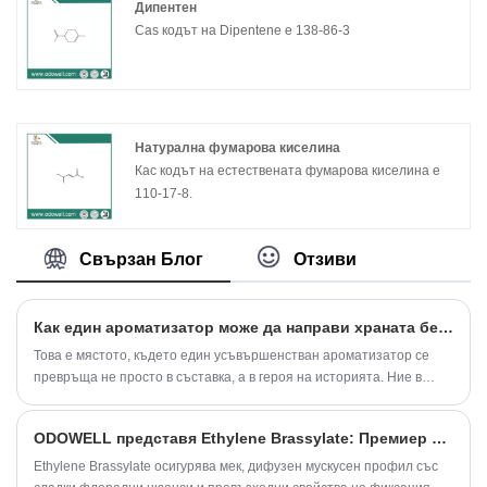
Дипентен
Cas кодът на Dipentene е 138-86-3
Натурална фумарова киселина
Кас кодът на естествената фумарова киселина е
110-17-8.
Свързан Блог
Отзиви
Как един ароматизатор може да направи храната без захар действително вкусна
Това е мястото, където един усъвършенстван ароматизатор се
превръща не просто в съставка, а в героя на историята. Ние в
Odowell посветихме години на решаването на този пъзел,
създавайки изживявания, които радват вкусовите рецептори, като
​ODOWELL представя Ethylene Brassylate: Премиер макроцикличен мускус за дълготрайно действие на аромата
същевременно почитаме здравословния избор.
Ethylene Brassylate осигурява мек, дифузен мускусен профил със