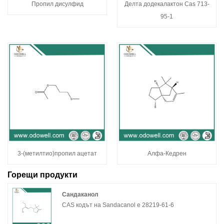
Пропил дисулфид
Делта додекалактон Cas 713-
95-1
3-(метилтио)пропил ацетат
Алфа-Кедрен
Горещи продукти
Сандаканол
CAS кодът на Sandacanol е 28219-61-6