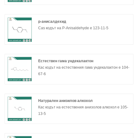
р-анисалдехид
Cas кодът на P-Anisaldehyde е 123-11-5
Естествен гама ундекалактон
Кас кодът на естествения гама ундекалактон е 104-
67-6
Натурален анизилов алкохол
Кас кодът на естествения анизолов алкохол е 105-
13-5