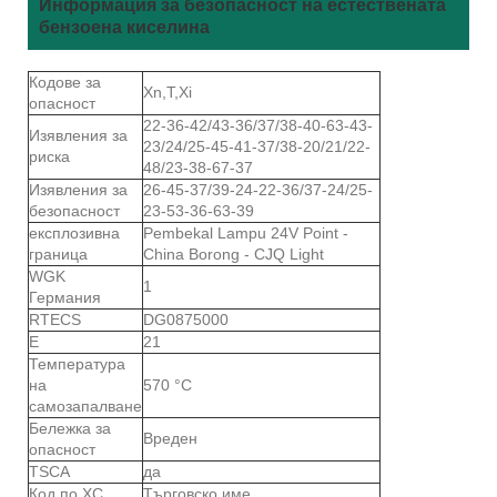
Информация за безопасност на естествената
бензоена киселина
Кодове за
Xn,T,Xi
опасност
22-36-42/43-36/37/38-40-63-43-
Изявления за
23/24/25-45-41-37/38-20/21/22-
риска
48/23-38-67-37
Изявления за
26-45-37/39-24-22-36/37-24/25-
безопасност
23-53-36-63-39
експлозивна
Pembekal Lampu 24V Point -
граница
China Borong - CJQ Light
WGK
1
Германия
RTECS
DG0875000
Е
21
Температура
на
570 °C
самозапалване
Бележка за
Вреден
опасност
TSCA
да
Код по ХС
Търговско име