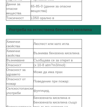
Данни за
65-85-0 (данни за опасни
опасни
вещества)
вещества
Токсичност
LD50 орално в
Употреба на естествена бензоена киселина
Химични
Люспест или като игла
свойства
Химични
Възниква бензоена киселина
свойства
Възникване
Съобщава се за открит в
Опасност
(x 10-8 atm?m3/mol):
Опасност за
Може да има прах
здравето
Опасност от
Поведение при пожар:
пожар
Селскостопански
фунгицид,
употреби
Бензоената киселина е
Бензоената киселина също
Фармацевтични
има дълга история на