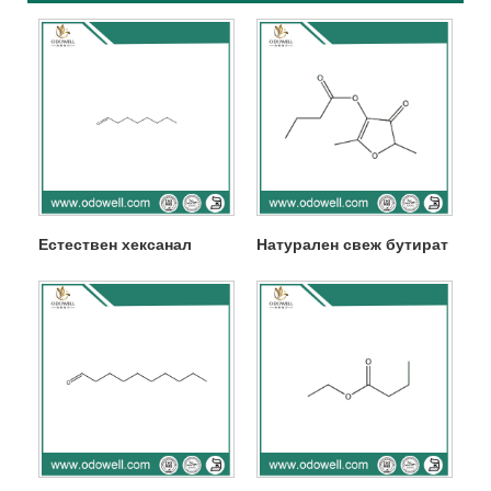
Естествен хексанал
Натурален свеж бутират