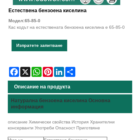
Естествена бензоена киселина
Модел:65-85-0
Кас кодът на естествената бензоена киселина е 65-85-0
Изпратете запитване
Facebook
X
WhatsApp
Pinterest
LinkedIn
Share
Описание на продукта
Натурална бензоена киселина Основна
информация
описание Химически свойства История Хранителни
консерванти Употреби Опасност Приготвяне
Име на
Естествена бензоена