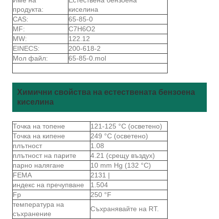
продукта:
киселина
CAS:
65-85-0
MF:
C7H6O2
MW:
122.12
EINECS:
200-618-2
Мол файл:
65-85-0.mol
Химични свойства на естествената бензоена
киселина
Точка на топене
121-125 °C (осветено)
Точка на кипене
249 °C (осветено)
плътност
1.08
плътност на парите
4.21 (срещу въздух)
парно налягане
10 mm Hg (132 °C)
FEMA
2131 |
индекс на пречупване
1.504
Fp
250 °F
температура на
Съхранявайте на RT.
съхранение