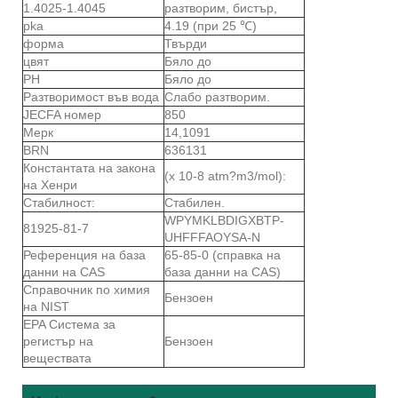
1.4025-1.4045
разтворим, бистър,
pka
4.19 (при 25 ℃)
форма
Твърди
цвят
Бяло до
PH
Бяло до
Разтворимост във вода
Слабо разтворим.
JECFA номер
850
Мерк
14,1091
BRN
636131
Константата на закона
(x 10-8 atm?m3/mol):
на Хенри
Стабилност:
Стабилен.
WPYMKLBDIGXBTP-
81925-81-7
UHFFFAOYSA-N
Референция на база
65-85-0 (справка на
данни на CAS
база данни на CAS)
Справочник по химия
Бензоен
на NIST
EPA Система за
регистър на
Бензоен
веществата