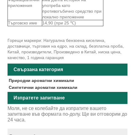
приложения
употреба като
противогъбично средство при
локално приложение
Търговско име
14,90 (при 25 ℃)
Горещи маркери: Натурална бензоена киселина,
доставчици, търговия на едро, на склад, безплатна проба,
Китай, производители, Произведено в Китай, ниска цена,
качество, 1 година гаранция
Свързана категория
Природни ароматни химикали
Синтетични ароматни химикали
Изпратете запитване
Моля, не се колебайте да изпратите вашето
запитване във формата по-долу. Ще ви отговорим до
24 часа.