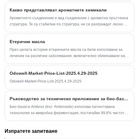
Приложението му в индустрията на ароматите обаче не е без
Какво представляват ароматните химикали
предизвикателства. Тази статия се задълбочава в трите най-често
срещани препятствия, свързани с Ambrox и изследва потенциални
Ароматното съединение е вид съединение с ароматна пръстенна
решения за преодоляването им, със специален акцент върху
структура. Те са стабилни по структура, не се разграждат лесно и
рентабилния и висококачествен Ambrox, произведен в Китай.
могат да причинят сериозно замърсяване на околната среда.
Исторически, клас ароматни вещества, получени от растителни
Етерични масла
смоли, се наричат ​​ароматни химикали. ароматните химикали
обикновено се отнасят до циклични съединения, съдържащи поне
През цялата история етеричните масла са били използвани за
една делокализирана връзка в молекулата, но има примери за
лечение на различни заболявания, включително облекчаване на
съвременни ароматни химикали, които не съдържат бензенов
леки болки, разтваряне на камъни в бъбреците, предотвратяване
пръстен. всички ароматни химикали имат "ароматност".
на газове и подпомагане на раждането.
Odowell-Market-Price-List-2025.4.29-2025
Odowell-Market-Price-List-2025.4.29-2025
Ръководство за техническо приложение за био-базиран Ambrox in Cosmetics
Био-базата Ambrox (Inci: Ambroxide) използва патентована
технология за микробна ферментация, постигайки 99,8% чистота,
проверена от GC-MS. Сертифициран със 72% по-нисък
въглероден отпечатък срещу Ambroxan, получен от животни (ISO
Изпратете запитване
14067), напълно съвместим с предстоящите ограничения на
синтетичните аромати на ЕС.