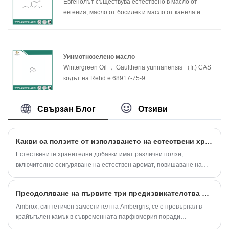
Евгенолът съществува естествено в масло от
евгения, масло от босилек и масло от канела и
други етерични масла.
Уинмотнозелено масло
Wintergreen Oil ， Gaultheria yunnanensis （fr.) CAS
кодът на Rehd е 68917-75-9
Свързан Блог
Отзиви
Какви са ползите от използването на естествени хранителни добавки?
Естествените хранителни добавки имат различни ползи,
включително осигуряване на естествен аромат, повишаване на
хранителната стойност на хранителните продукти и осигуряване
на по -добра текстура. Установено е също, че тези добавки имат
Преодоляване на първите три предизвикателства в прилагането на Ambrox в индустрията на ароматите
антиоксидантни и противовъзпалителни свойства, което ги прави
по-здравословен вариант за потребителите.
Ambrox, синтетичен заместител на Ambergris, се е превърнал в
крайъгълен камък в съвременната парфюмерия поради
уникалната си способност да подобрява и стабилизира аромати.