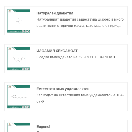
Натурален диацетил
Натуралният диацетил съществува широко в много
растителни етерични масла, като масло от ирис,
масло от ангелика, лаврово масло и др. Той е
основният компонент на аромата на масло и други
естествени продукти.
ИЗОАМИЛ ХЕКСАНОАТ
Следва въвеждането на ISOAMYL HEXANOATE.
Естествен гама ундекалактон
Кас кодът на естествения гама ундекалактон е 104-
67-6
Eugenol