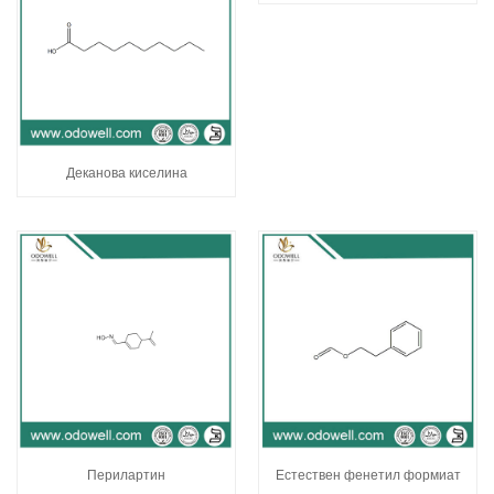
Деканова киселина
Перилартин
Естествен фенетил формиат