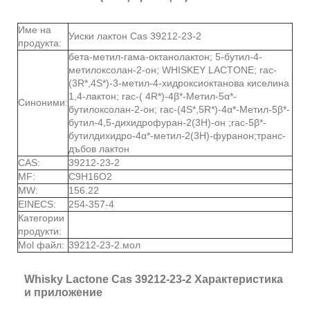
Име на
Уиски лактон Cas 39212-23-2
продукта:
бета-метил-гама-октанолактон; 5-бутил-4-
метилоксолан-2-он; WHISKEY LACTONE; rac-
(3R*,4S*)-3-метил-4-хидроксиоктанова киселина
1,4-лактон; rac-( 4R*)-4β*-Метил-5α*-
Синоними:
бутилоксолан-2-он; rac-(4S*,5R*)-4α*-Метил-5β*-
бутил-4,5-дихидрофуран-2(3Н)-он ;rac-5β*-
бутилдихидро-4α*-метил-2(3Н)-фуранон;транс-
дъбов лактон
CAS:
39212-23-2
MF:
C9H16O2
MW:
156.22
EINECS:
254-357-4
Категории
продукти:
Mol файл:
39212-23-2.мол
Whisky Lactone Cas 39212-23-2 Характеристика
и приложение