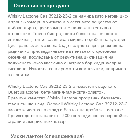
Описание на продукта
Whisky Lactone Cas 39212-23-2 се намира като негови цис-
и транс-изомери в уискито и в летливите вещества от
дъбово дърво; цис-изомерът е по-важен в сетивно
отношение. Това е бистра, почти безцветна течност с
интензивен, топъл, сладникав мирис, подобен на кумарин.
Цис-транс смес може да бъде получена чрез реакция на
радикално присъединяване на пентанал с кротонова
киселина, последвана от редуктивна циклизация на
получената -оксо киселина с натриев бор хидрид/сярна
киселина. Използва се в ароматни композиции, например
за напитки.
Whisky Lactone Cas 39212-23-2 е известен също като
Quercuslactone, бета-метил-гама-октанолактон.
Премиум качество Whisky Lactone прозрачен безцветен
течен външен вид, Odowell Whisky Lactone Cas 39212-23-2
високо качество на склад и безплатна проба за тестване.
Производствен капацитет: 200 тона годишно за европейски
страни и американски пазар.
Уиски лактон (спецификация)