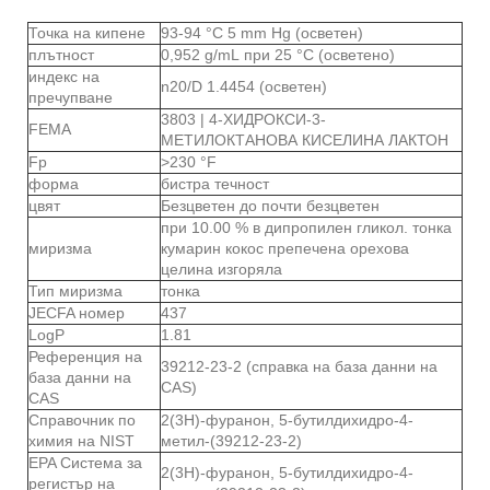
Точка на кипене
93-94 °C 5 mm Hg (осветен)
плътност
0,952 g/mL при 25 °C (осветено)
индекс на
n20/D 1.4454 (осветен)
пречупване
3803 | 4-ХИДРОКСИ-3-
FEMA
МЕТИЛОКТАНОВА КИСЕЛИНА ЛАКТОН
Fp
>230 °F
форма
бистра течност
цвят
Безцветен до почти безцветен
при 10.00 % в дипропилен гликол. тонка
миризма
кумарин кокос препечена орехова
целина изгоряла
Тип миризма
тонка
JECFA номер
437
LogP
1.81
Референция на
39212-23-2 (справка на база данни на
база данни на
CAS)
CAS
Справочник по
2(3Н)-фуранон, 5-бутилдихидро-4-
химия на NIST
метил-(39212-23-2)
EPA Система за
2(3Н)-фуранон, 5-бутилдихидро-4-
регистър на