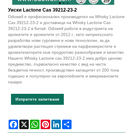
Уиски Lactone Cas 39212-23-2
Odowell е професионален производител на Whisky Lactone
Cas 39212-23-2 и доставчици на Whisky Lactone Cas
39212-23-2 в Китай. Odowell работи в индустрията на
ароматите и ароматите от 2012 г., като непрекъснато
разработва нови суровини и нови технологии, за да
удовлетвори растящия стремеж на парфюмеристите и
ароматизаторите към продуктово разнообразие и качество.
Нашето Whisky Lactone cas 39212-23-2 има добро ценово
предимство, първокласно качество с вид на чиста
безцветна течност, производствен капацитет от 200 тона
годишно и популярно на европейските и американските
пазари.
Изпратете запитване
Facebook
X
WhatsApp
Pinterest
LinkedIn
Share