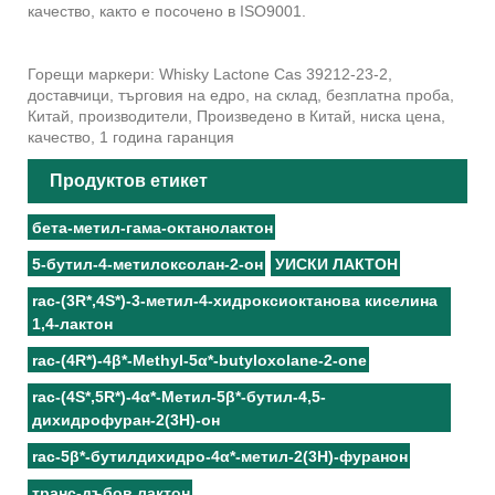
качество, както е посочено в ISO9001.
Горещи маркери: Whisky Lactone Cas 39212-23-2,
доставчици, търговия на едро, на склад, безплатна проба,
Китай, производители, Произведено в Китай, ниска цена,
качество, 1 година гаранция
Продуктов етикет
бета-метил-гама-октанолактон
5-бутил-4-метилоксолан-2-он
УИСКИ ЛАКТОН
rac-(3R*,4S*)-3-метил-4-хидроксиоктанова киселина
1,4-лактон
rac-(4R*)-4β*-Methyl-5α*-butyloxolane-2-one
rac-(4S*,5R*)-4α*-Метил-5β*-бутил-4,5-
дихидрофуран-2(3Н)-он
rac-5β*-бутилдихидро-4α*-метил-2(3Н)-фуранон
транс-дъбов лактон