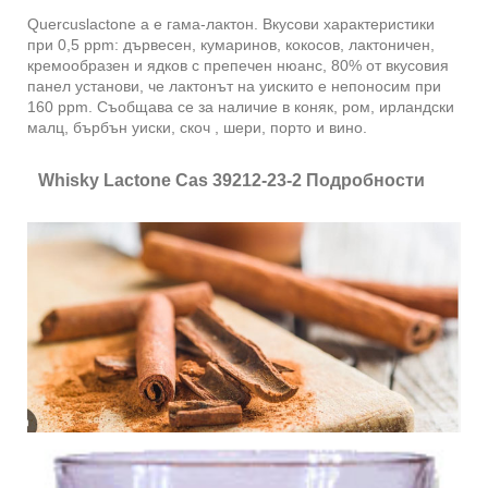
Quercuslactone a е гама-лактон. Вкусови характеристики
при 0,5 ppm: дървесен, кумаринов, кокосов, лактоничен,
кремообразен и ядков с препечен нюанс, 80% от вкусовия
панел установи, че лактонът на уискито е непоносим при
160 ppm. Съобщава се за наличие в коняк, ром, ирландски
малц, бърбън уиски, скоч , шери, порто и вино.
Whisky Lactone Cas 39212-23-2 Подробности