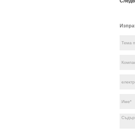
Следв
Изпра