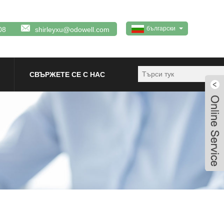
български
08
shirleyxu@odowell.com
СВЪРЖЕТЕ СЕ С НАС