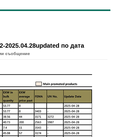
Live
2-2025.04.28updated по дата
ми съобщение