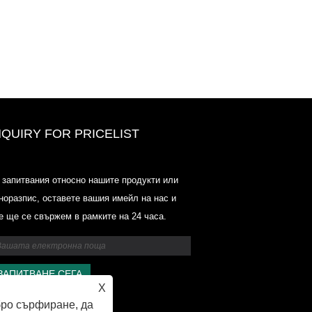
NQUIRY FOR PRICELIST
Ценови списък на Odowell-Marke
 запитвания относно нашите продукти или
2025.6.14-2025.07.25
норазпис, оставете вашия имейл на нас и
2025/07/25
е ще се свържем в рамките на 24 часа.
Ценови списък на Odowell-Marke
2025.6.14-2025.07.25
X
бро сърфиране, да