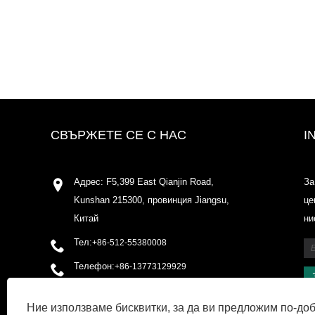
СВЪРЖЕТЕ СЕ С НАС
I
Адрес: F5,399 East Qianjin Road,
За
Kunshan 215300, провинция Jiangsu,
це
Китай
ни
Тел:
+86-512-55380008
Телефон:
+86-13773129929
електронна поща:
Ние използваме бисквитки, за да ви предложим по-до
shirleyxu@odowell.com