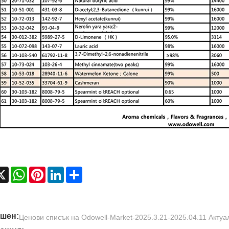
cebook
X
WhatsApp
Pinterest
LinkedIn
Share
шен:
Ценови списък на Odowell-Market-2025.3.21-2025.04.11 Актуа