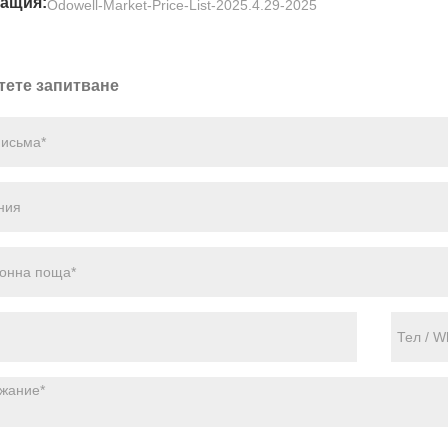
ащия:
Odowell-Market-Price-List-2025.4.29-2025
тете запитване