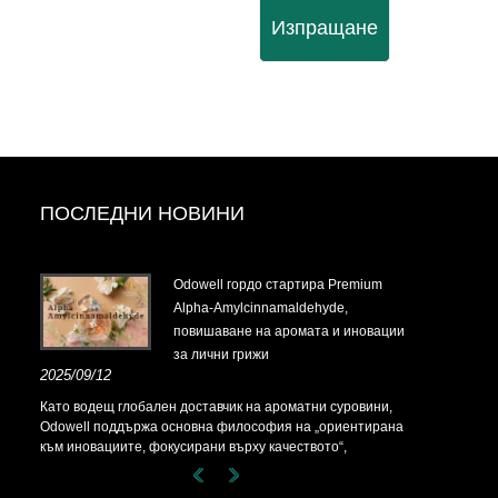
Изпращане
ПОСЛЕДНИ НОВИНИ
t-
Odowell гордо стартира Premium
Alpha-Amylcinnamaldehyde,
повишаване на аромата и иновации
за лични грижи
t-
2025/09/12
Като водещ глобален доставчик на ароматни суровини,
Odowell поддържа основна философия на „ориентирана
към иновациите, фокусирани върху качеството“,
последователно предоставяйки превъзходни решения за
аромати на клиентите по целия свят.