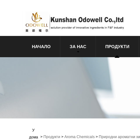
НАЧАЛО
ЗА НАС
ПРОДУКТИ
У
>
Продукти
>
Aroma Chemicals
>
Природни ароматни х
дома