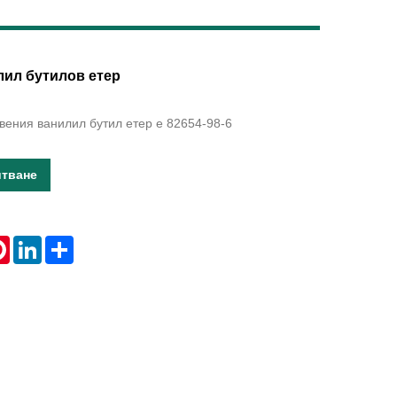
Live
лил бутилов етер
твения ванилил бутил етер е 82654-98-6
итване
tsApp
Pinterest
LinkedIn
Share