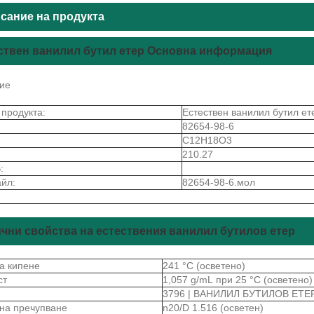
сание на продукта
ствен ванилил бутил етер Основна информация
ие
 продукта:
Естествен ванилил бутил ет
82654-98-6
C12H18O3
210.27
:
йл:
82654-98-6.мол
чни свойства на естествения ванилил бутилов етер
на кипене
241 °C (осветено)
ст
1,057 g/mL при 25 °C (осветено)
3796 | ВАНИЛИЛ БУТИЛОВ ЕТЕ
 на пречупване
n20/D 1.516 (осветен)