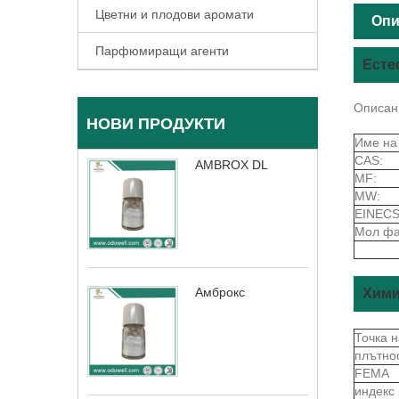
Цветни и плодови аромати
Опи
Парфюмиращи агенти
Есте
Описан
НОВИ ПРОДУКТИ
Име на
CAS:
AMBROX DL
MF:
MW:
EINECS
Мол фа
Амброкс
Хими
Точка 
плътно
FEMA
индекс