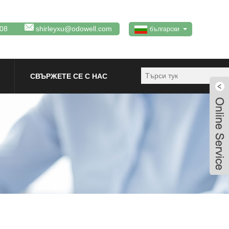
08
shirleyxu@odowell.com
български
СВЪРЖЕТЕ СЕ С НАС