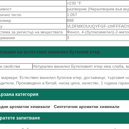
>230 °F
римост
разтворим (Неразтворим във вод
ично тегло
1.057
номер
888
ey
VLDFMKOUUQYFGF-UHFFFAOY
стема за регистър на веществата
Фенол, 4-(бутоксиметил)-2-мето
ермания
3
лзване на естествен ванилил бутилов етер
и свойства
Натурален ванилил Бутиловият етер има слаба, в
маркери: Естествен ванилил бутилов етер, доставчици, търговия на
дители, Произведено в Китай, ниска цена, качество, 1 година гара
рзана категория
дни ароматни химикали
Синтетични ароматни химикали
ратете запитване