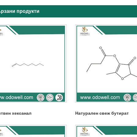
рзани продукти
ствен хексанал
Натурален свеж бутират