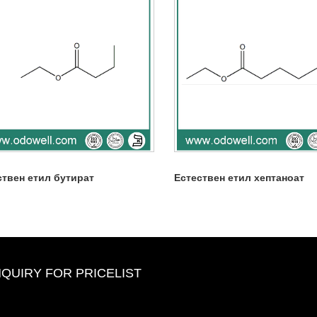
ствен етил бутират
Естествен етил хептаноат
NQUIRY FOR PRICELIST