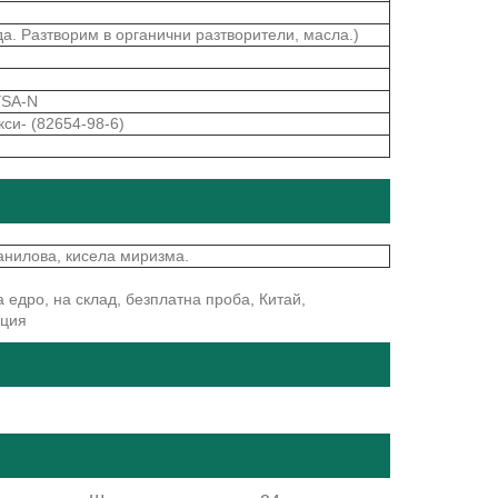
а. Разтворим в органични разтворители, масла.)
SA-N
кси- (82654-98-6)
анилова, кисела миризма.
 едро, на склад, безплатна проба, Китай,
нция