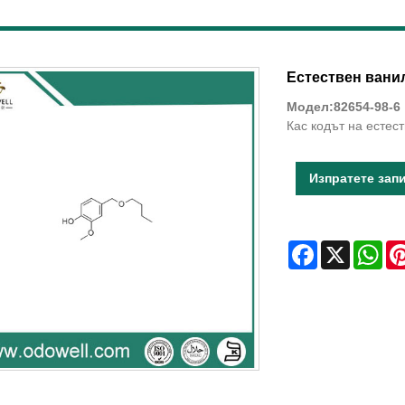
Естествен вани
Модел:82654-98-6
Кас кодът на естес
Изпратете зап
Facebook
X
Wha