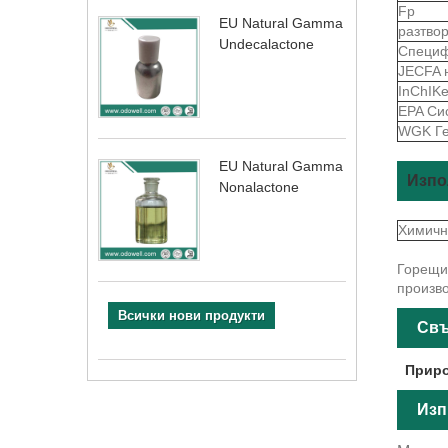
Fp
EU Natural Gamma
разтво
Undecalactone
Специф
JECFA 
InChIK
EPA Си
WGK Г
EU Natural Gamma
Изпо
Nonalactone
Химичн
Горещи 
произво
Всички нови продукти
Свъ
Приро
Изп