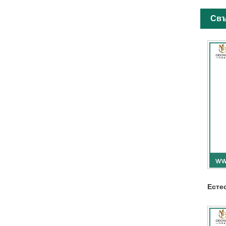
Свъ
Есте