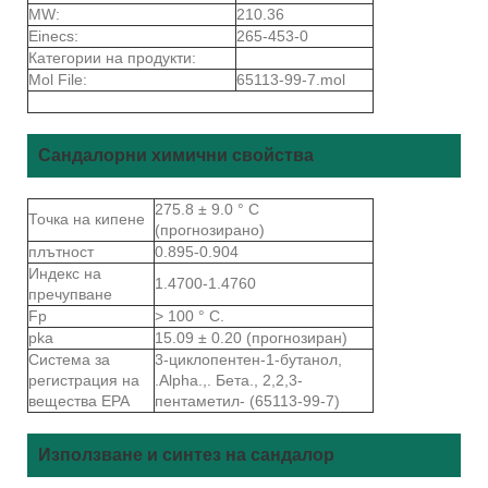
MW:
210.36
Einecs:
265-453-0
Категории на продукти:
Mol File:
65113-99-7.mol
Сандалорни химични свойства
275.8 ± 9.0 ° C
Точка на кипене
(прогнозирано)
плътност
0.895-0.904
Индекс на
1.4700-1.4760
пречупване
Fp
> 100 ° C.
pka
15.09 ± 0.20 (прогнозиран)
Система за
3-циклопентен-1-бутанол,
регистрация на
.Alpha.,. Бета., 2,2,3-
вещества EPA
пентаметил- (65113-99-7)
Използване и синтез на сандалор