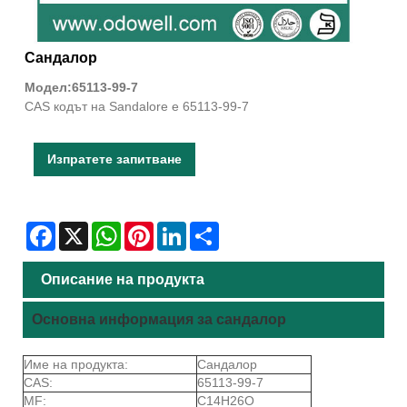
Сандалор
Модел:65113-99-7
CAS кодът на Sandalore е 65113-99-7
Изпратете запитване
Facebook
X
WhatsApp
Pinterest
LinkedIn
Share
Описание на продукта
Основна информация за сандалор
Име на продукта:
Сандалор
CAS:
65113-99-7
MF:
C14H26O