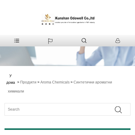
У
>
Продукти
>
Aroma Chemicals
>
Синтетични ароматни
дома
химикали