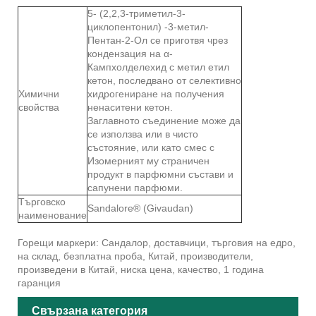
5- (2,2,3-триметил-3-
циклопентонил) -3-метил-
Пентан-2-Ол се приготвя чрез
кондензация на α-
Кампхолделехид с метил етил
кетон, последвано от селективно
Химични
хидрогениране на получения
свойства
ненаситени кетон.
Заглавното съединение може да
се използва или в чисто
състояние, или като смес с
Изомерният му страничен
продукт в парфюмни състави и
сапунени парфюми.
Търговско
Sandalore® (Givaudan)
наименование
Горещи маркери: Сандалор, доставчици, търговия на едро,
на склад, безплатна проба, Китай, производители,
произведени в Китай, ниска цена, качество, 1 година
гаранция
Свързана категория