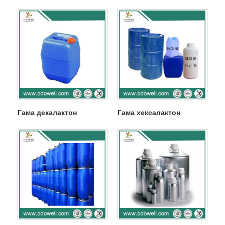
Гама декалактон
Гама хексалактон