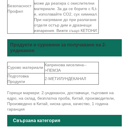
може да реагира с окислителни
Безопасност
материали. За да се борите с fLt-
Профил
e, използвайте CO2, сух химикал.
При нагряване до при разлагане
отделя остър дим и дразнещи
изпарения. Вижте също КЕТОНИ.
Продукти и суровини за получаване на 2-
ундеканон
Капринова киселина--
Сурово материали
>ПЕМЗА
Подготовка
2-МЕТИЛУНДЕКАНАЛ
Продукти
Горещи маркери: 2-ундеканон, доставчици, търговия на
едро, на склад, безплатна проба, Китай, производители,
Произведено в Китай, ниска цена, качество, 1 година
гаранция
Свързана категория