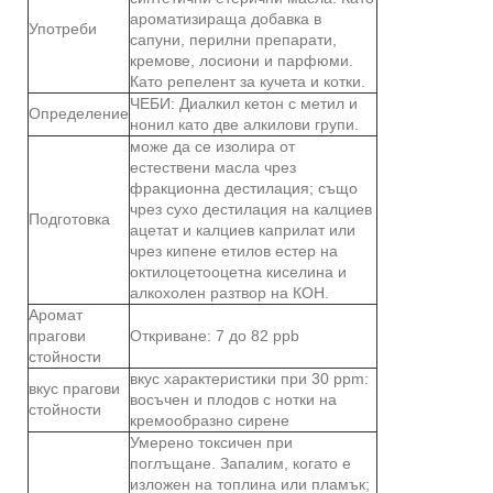
ароматизираща добавка в
Употреби
сапуни, перилни препарати,
кремове, лосиони и парфюми.
Като репелент за кучета и котки.
ЧЕБИ: Диалкил кетон с метил и
Определение
нонил като две алкилови групи.
може да се изолира от
естествени масла чрез
фракционна дестилация; също
чрез сухо дестилация на калциев
Подготовка
ацетат и калциев каприлат или
чрез кипене етилов естер на
октилоцетооцетна киселина и
алкохолен разтвор на КОН.
Аромат
прагови
Откриване: 7 до 82 ppb
стойности
вкус характеристики при 30 ppm:
вкус прагови
восъчен и плодов с нотки на
стойности
кремообразно сирене
Умерено токсичен при
поглъщане. Запалим, когато е
изложен на топлина или пламък;