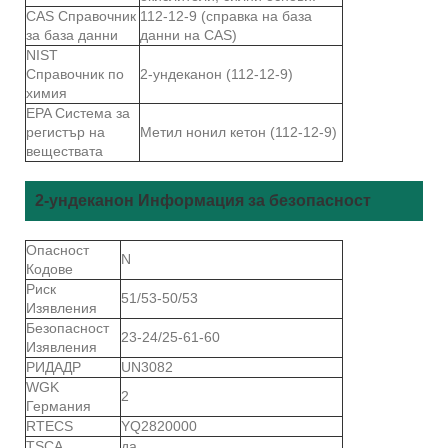
CAS Справочник
112-12-9 (справка на база
за база данни
данни на CAS)
NIST
Справочник по
2-ундеканон (112-12-9)
химия
EPA Система за
регистър на
Метил нонил кетон (112-12-9)
веществата
2-ундеканон Информация за безопасност
Опасност
N
Кодове
Риск
51/53-50/53
Изявления
Безопасност
23-24/25-61-60
Изявления
РИДАДР
UN3082
WGK
2
Германия
RTECS
YQ2820000
TSCA
да