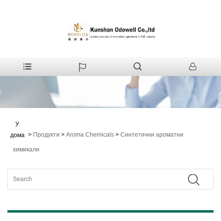
У
>
Продукти
>
Aroma Chemicals
>
Синтетични ароматни
дома
химикали