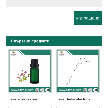
Изпращане
Свързани продукти
Гама ноналактон
Гама Undecalactone