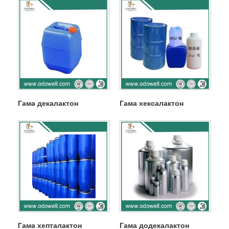
Гама декалактон
Гама хексалактон
Гама хепталактон
Гама додекалактон