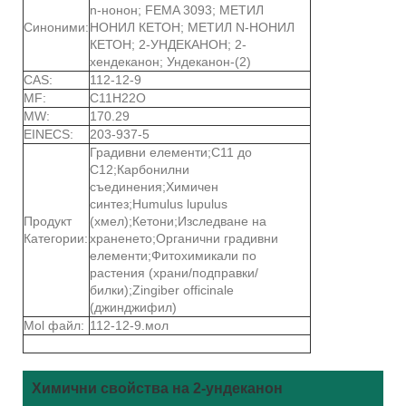
n-нонон; FEMA 3093; МЕТИЛ
Синоними:
НОНИЛ КЕТОН; МЕТИЛ N-НОНИЛ
КЕТОН; 2-УНДЕКАНОН; 2-
хендеканон; Ундеканон-(2)
CAS:
112-12-9
MF:
C11H22O
MW:
170.29
EINECS:
203-937-5
Градивни елементи;C11 до
C12;Карбонилни
съединения;Химичен
синтез;Humulus lupulus
Продукт
(хмел);Кетони;Изследване на
Категории:
храненето;Органични градивни
елементи;Фитохимикали по
растения (храни/подправки/
билки);Zingiber officinale
(джинджифил)
Mol файл:
112-12-9.мол
Химични свойства на 2-ундеканон