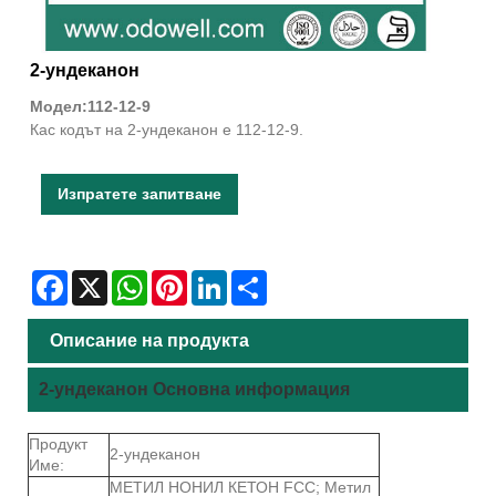
2-ундеканон
Модел:112-12-9
Кас кодът на 2-ундеканон е 112-12-9.
Изпратете запитване
Facebook
X
WhatsApp
Pinterest
LinkedIn
Share
Описание на продукта
2-ундеканон Основна информация
Продукт
2-ундеканон
Име:
МЕТИЛ НОНИЛ КЕТОН FCC; Метил