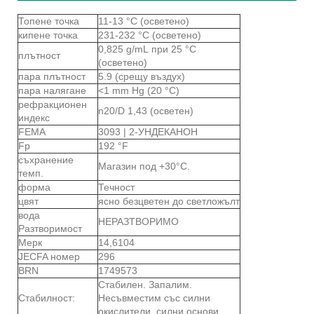
Топене точка
11-13 °C (осветено)
кипене точка
231-232 °C (осветено)
0,825 g/mL при 25 °C
плътност
(осветено)
пара плътност
5.9 (срещу въздух)
пара налягане
<1 mm Hg (20 °C)
рефракционен
n20/D 1,43 (осветен)
индекс
FEMA
3093 | 2-УНДЕКАНОН
Fp
192 °F
съхранение
Магазин под +30°C.
темп.
форма
Течност
цвят
ясно безцветен до светложълт
вода
НЕРАЗТВОРИМО
Разтворимост
Мерк
14,6104
JECFA номер
296
BRN
1749573
Стабилен. Запалим.
Стабилност:
Несъвместим със силни
окислители, силни основи.