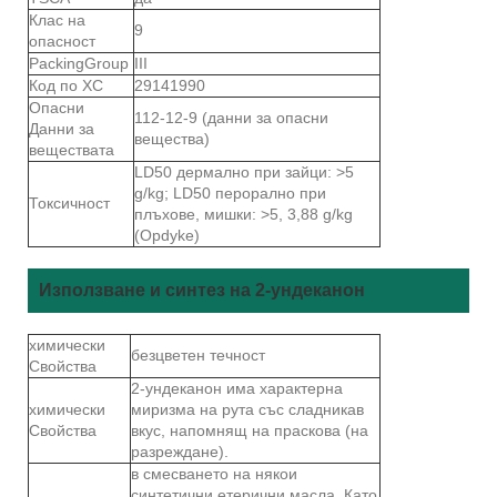
Клас на
9
опасност
PackingGroup
III
Код по ХС
29141990
Опасни
112-12-9 (данни за опасни
Данни за
вещества)
веществата
LD50 дермално при зайци: >5
g/kg; LD50 перорално при
Токсичност
плъхове, мишки: >5, 3,88 g/kg
(Opdyke)
Използване и синтез на 2-ундеканон
химически
безцветен течност
Свойства
2-ундеканон има характерна
химически
миризма на рута със сладникав
Свойства
вкус, напомнящ на праскова (на
разреждане).
в смесването на някои
синтетични етерични масла. Като