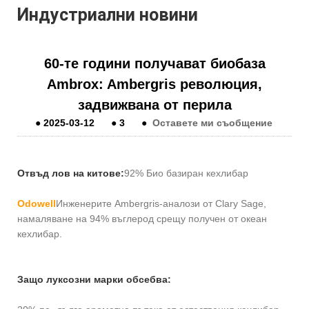
Индустриални новини
60-те години получават биобаза
Ambrox: Ambergris революция,
задвижвана от перила
●
2025-03-12
●
3
●
Оставете ми съобщение
Отвъд лов на китове:
92% Био базиран кехлибар
Odowell
Инженерите Ambergris-аналози от Clary Sage,
намаляване на 94% въглерод срещу получен от океан
кехлибар.
Защо луксозни марки обсебва: