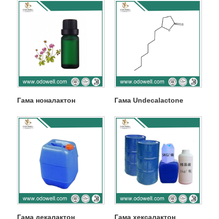
Гама ноналактон
Гама Undecalactone
Гама декалактон
Гама хексалактон