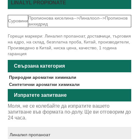
LINALYL PROPIONATE
Пропионова киселина-->Линалоол-->Пропионов
Суровини
анхидрид
Горещи маркери: Линалил пропаноат, доставчици, търговия
на едро, на склад, безплатна проба, Китай, производители,
Произведено в Китай, ниска цена, качество, 1 година
гаранция
Свързана категория
Природни ароматни химикали
Синтетични ароматни химикали
Изпратете запитване
Моля, не се колебайте да изпратите вашето
запитване във формата по-долу. Ще ви отговорим до
24 часа.