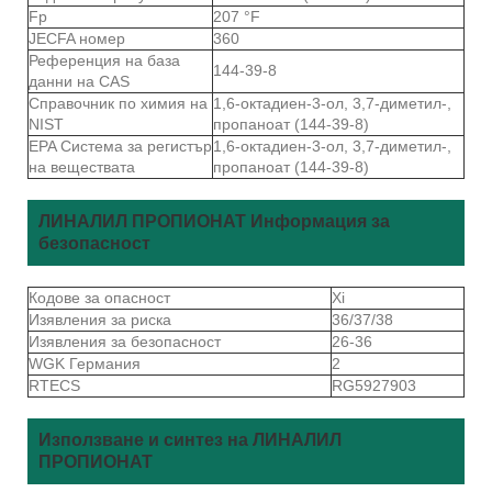
Fp
207 °F
JECFA номер
360
Референция на база
144-39-8
данни на CAS
Справочник по химия на
1,6-октадиен-3-ол, 3,7-диметил-,
NIST
пропаноат (144-39-8)
EPA Система за регистър
1,6-октадиен-3-ол, 3,7-диметил-,
на веществата
пропаноат (144-39-8)
ЛИНАЛИЛ ПРОПИОНАТ Информация за
безопасност
Кодове за опасност
Xi
Изявления за риска
36/37/38
Изявления за безопасност
26-36
WGK Германия
2
RTECS
RG5927903
Използване и синтез на ЛИНАЛИЛ
ПРОПИОНАТ