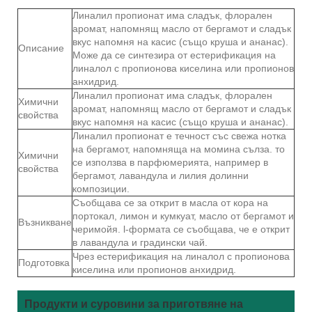
Линалил пропионат има сладък, флорален
аромат, напомнящ масло от бергамот и сладък
вкус напомня на касис (също круша и ананас).
Описание
Може да се синтезира от естерификация на
линалол с пропионова киселина или пропионов
анхидрид.
Линалил пропионат има сладък, флорален
Химични
аромат, напомнящ масло от бергамот и сладък
свойства
вкус напомня на касис (също круша и ананас).
Линалил пропионат е течност със свежа нотка
на бергамот, напомняща на момина сълза. то
Химични
се използва в парфюмерията, например в
свойства
бергамот, лавандула и лилия долинни
композиции.
Съобщава се за открит в масла от кора на
портокал, лимон и кумкуат, масло от бергамот и
Възникване
черимойя. l-формата се съобщава, че е открит
в лавандула и градински чай.
Чрез естерификация на линалол с пропионова
Подготовка
киселина или пропионов анхидрид.
Продукти и суровини за приготвяне на