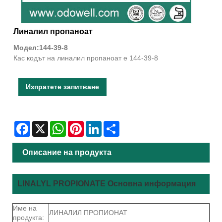
Линалил пропаноат
Модел:144-39-8
Кас кодът на линалил пропаноат е 144-39-8
Изпратете запитване
Facebook
X
WhatsApp
Pinterest
LinkedIn
Share
Описание на продукта
LINALYL PROPIONATE Основна информация
Име на
ЛИНАЛИЛ ПРОПИОНАТ
продукта: