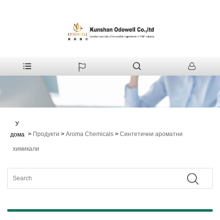
У
>
Продукти
>
Aroma Chemicals
>
Синтетични ароматни
дома
химикали