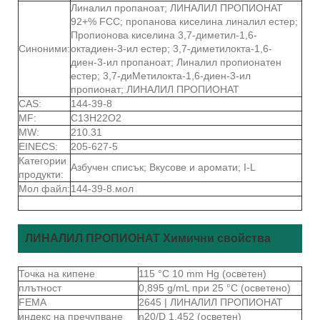
Линалил пропаноат; ЛИНАЛИЛ ПРОПИОНАТ
92+% FCC; пропанова киселина линалил естер;
Пропионова киселина 3,7-диметил-1,6-
Синоними:
октадиен-3-ил естер; 3,7-диметилокта-1,6-
диен-3-ил пропаноат; Линалил пропионатен
естер; 3,7-диМетилокта-1,6-диен-3-ил
пропионат; ЛИНАЛИЛ ПРОПИОНАТ
CAS:
144-39-8
MF:
C13H22O2
MW:
210.31
EINECS:
205-627-5
Категории
Азбучен списък; Вкусове и аромати; I-L
продукти:
Мол файл:
144-39-8.мол
ЛИНАЛИЛ ПРОПИОНАТ Химични свойства
Точка на кипене
115 °C 10 mm Hg (осветен)
плътност
0,895 g/mL при 25 °C (осветено)
FEMA
2645 | ЛИНАЛИЛ ПРОПИОНАТ
индекс на пречупване
n20/D 1.452 (осветен)