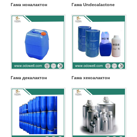
Гама ноналактон
Гама Undecalactone
Гама декалактон
Гама хексалактон