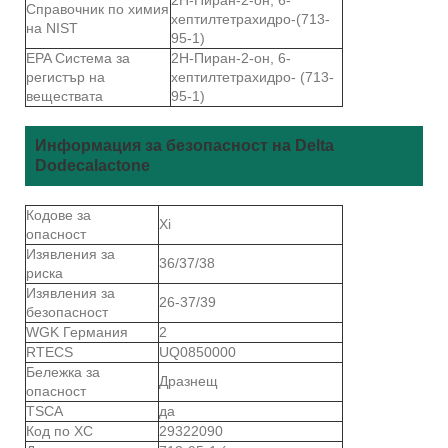
Справочник по химия
хептилтетрахидро-(713-
на NIST
95-1)
EPA Система за
2Н-Пиран-2-он, 6-
регистър на
хептилтетрахидро- (713-
веществата
95-1)
Информация за безопасност на Delta
Dodecalactone
Кодове за
Xi
опасност
Изявления за
36/37/38
риска
Изявления за
26-37/39
безопасност
WGK Германия
2
RTECS
UQ0850000
Бележка за
Дразнещ
опасност
TSCA
да
Код по ХС
29322090