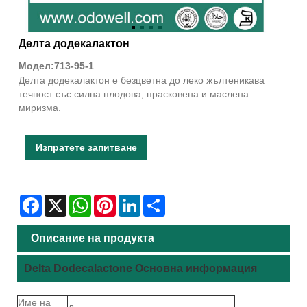
Делта додекалактон
Модел:713-95-1
Делта додекалактон е безцветна до леко жълтеникава
течност със силна плодова, прасковена и маслена
миризма.
Изпратете запитване
Facebook
X
WhatsApp
Pinterest
LinkedIn
Share
Описание на продукта
Delta Dodecalactone Основна информация
Име на