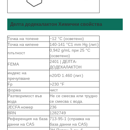
Делта додекалактон Химични свойства
Точка на топене
−12 °C (осветено)
Точка на кипене
140-141 °C1 mm Hg (лит.)
0,942 g/mL при 25 °C
плътност
(осветено)
2401 | ДЕЛТА-
FEMA
ДОДЕКАЛАКТОН
индекс на
n20/D 1.460 (лит.)
пречупване
Fp
>230 °F
форма
чист
Разтворимост във
Не се смесва или трудно
вода
се смесва с вода.
JECFA номер
236
BRN
1282749
Референция на база
713-95-1 (справка на
данни на CAS
база данни на CAS)
2Н-Пиран-2-он, 6-