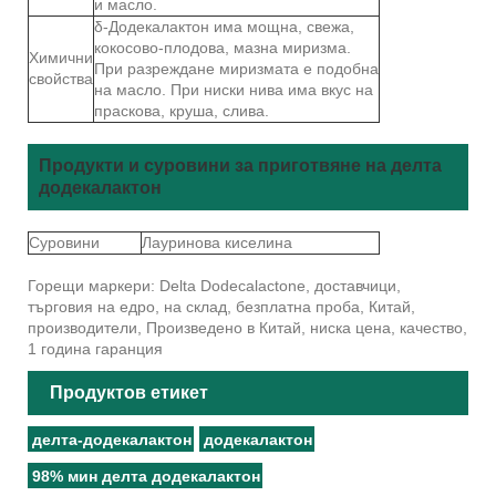
и масло.
δ-Додекалактон има мощна, свежа,
кокосово-плодова, мазна миризма.
Химични
При разреждане миризмата е подобна
свойства
на масло. При ниски нива има вкус на
праскова, круша, слива.
Продукти и суровини за приготвяне на делта
додекалактон
Суровини
Лауринова киселина
Горещи маркери: Delta Dodecalactone, доставчици,
търговия на едро, на склад, безплатна проба, Китай,
производители, Произведено в Китай, ниска цена, качество,
1 година гаранция
Продуктов етикет
делта-додекалактон
додекалактон
98% мин делта додекалактон