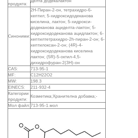
Делта додекалактон
продукта:
2Н-Пиран-2-он, тетрахидро-6-
хептил; 5-хидроксидодеканова
киселина, лактон; 5-хидрокси-
додеканова ациделта-лактон; 5-
хидроксидодеканова ацидлактон; 6-
Синоними:
хептилтетрахидро-2h-пиран-2-он; 6-
хептилоксан-2-он; (4R)-4-
хидроксидодеканова киселина
лактон; (5R)-5-октил-4,5-
дихидрофуран-2(3Н)-он
CAS:
713-95-1
MF:
C12H22O2
MW:
198.3
EINECS:
211-932-4
Категории
Козметика;Хранителна добавка;-
продукти:
Мол файл:
713-95-1.мол