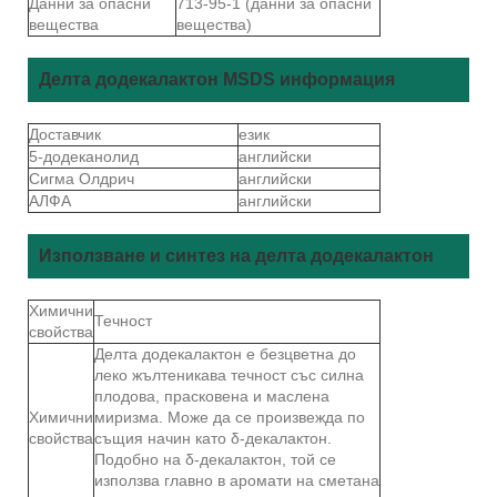
Данни за опасни
713-95-1 (данни за опасни
вещества
вещества)
Делта додекалактон MSDS информация
Доставчик
език
5-додеканолид
английски
Сигма Олдрич
английски
АЛФА
английски
Използване и синтез на делта додекалактон
Химични
Течност
свойства
Делта додекалактон е безцветна до
леко жълтеникава течност със силна
плодова, прасковена и маслена
Химични
миризма. Може да се произвежда по
свойства
същия начин като δ-декалактон.
Подобно на δ-декалактон, той се
използва главно в аромати на сметана