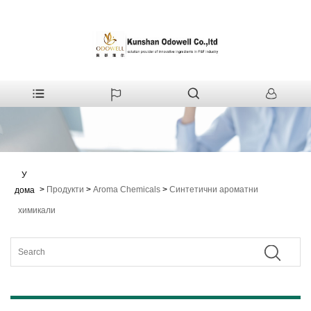
У
>
Продукти
>
Aroma Chemicals
>
Синтетични ароматни
дома
химикали