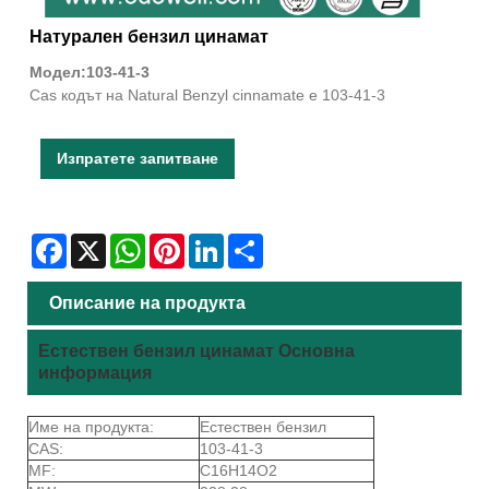
Натурален бензил цинамат
Модел:103-41-3
Cas кодът на Natural Benzyl cinnamate е 103-41-3
Изпратете запитване
Facebook
X
WhatsApp
Pinterest
LinkedIn
Share
Описание на продукта
Естествен бензил цинамат Основна
информация
Име на продукта:
Естествен бензил
CAS:
103-41-3
MF:
C16H14O2