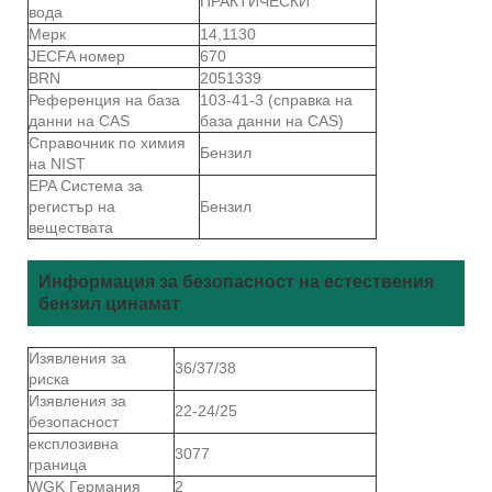
ПРАКТИЧЕСКИ
вода
Мерк
14,1130
JECFA номер
670
BRN
2051339
Референция на база
103-41-3 (справка на
данни на CAS
база данни на CAS)
Справочник по химия
Бензил
на NIST
EPA Система за
регистър на
Бензил
веществата
Информация за безопасност на естествения
бензил цинамат
Изявления за
36/37/38
риска
Изявления за
22-24/25
безопасност
експлозивна
3077
граница
WGK Германия
2