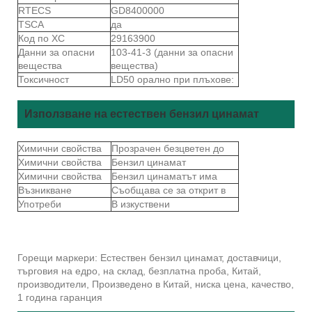
RTECS
GD8400000
TSCA
да
Код по ХС
29163900
Данни за опасни
103-41-3 (данни за опасни
вещества
вещества)
Токсичност
LD50 орално при плъхове:
Използване на естествен бензил цинамат
Химични свойства
Прозрачен безцветен до
Химични свойства
Бензил цинамат
Химични свойства
Бензил цинаматът има
Възникване
Съобщава се за открит в
Употреби
В изкуствени
Горещи маркери: Естествен бензил цинамат, доставчици,
търговия на едро, на склад, безплатна проба, Китай,
производители, Произведено в Китай, ниска цена, качество,
1 година гаранция