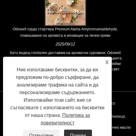
Odowell гордо стартира Premium Alpha-Amylcinnamaldehyde,
повишаване на аромата и иновации за лични грижи
2025/09/12
Като водещ глобален доставчик на ароматни суровини, Odowell
поддържа основна философия на „ориентирана към иновациите,
X
фокусирани върху качеството“, последователно предоставяйки
превъзходни решения за аромати на клиентите по целия свят.
Ние използваме бисквитки, за да ви
предложим по-добро сърфиране, да
анализираме трафика на сайта и да
персонализираме съдържанието.
Използвайки този сайт, вие се
Връзки
Sitemap
RSS
XML
Privacy Policy
съгласявате с използването на бисквитки
от наша страна.
Политика за
Copyright © 2020 Kunshan Odowell Co., Ltd - China Aroma Chemical,
поверителност
Производители на съставки на аромата, доставчици на етерично масло
Отхвърляне
Приеми