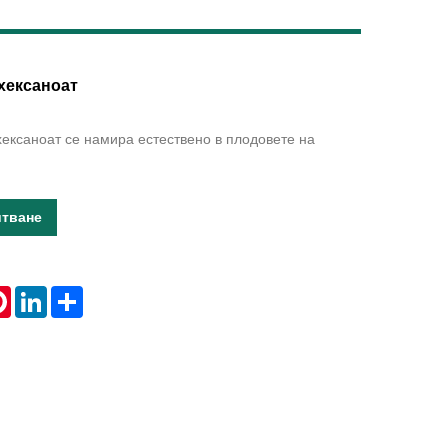
Live
хексаноат
хексаноат се намира естествено в плодовете на
итване
tsApp
Pinterest
LinkedIn
Share