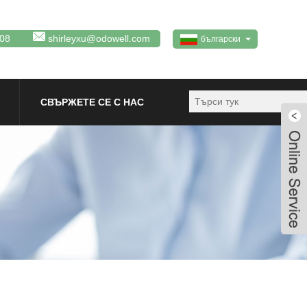
08
shirleyxu@odowell.com
български
СВЪРЖЕТЕ СЕ С НАС