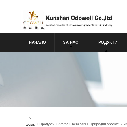
НАЧАЛО
ЗА НАС
ПРОДУКТИ
У
>
Продукти
>
Aroma Chemicals
>
Природни ароматни х
дома