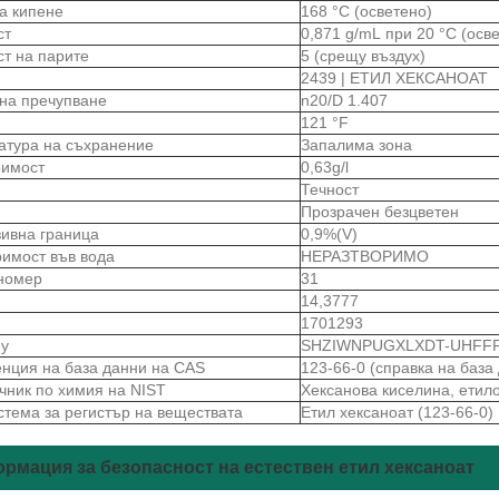
на кипене
168 °C (осветено)
ст
0,871 g/mL при 20 °C (осв
ст на парите
5 (срещу въздух)
2439 | ЕТИЛ ХЕКСАНОАТ
 на пречупване
n20/D 1.407
121 °F
атура на съхранение
Запалима зона
римост
0,63g/l
Течност
Прозрачен безцветен
зивна граница
0,9%(V)
римост във вода
НЕРАЗТВОРИМО
номер
31
14,3777
1701293
ey
SHZIWNPUGXLXDT-UHFF
нция на база данни на CAS
123-66-0 (справка на база
чник по химия на NIST
Хексанова киселина, етило
стема за регистър на веществата
Етил хексаноат (123-66-0)
рмация за безопасност на естествен етил хексаноат