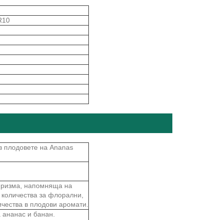
R10
в плодовете на Ananas
миризма, напомняща на
 количества за флорални,
чества в плодови аромати.
 ананас и банан.