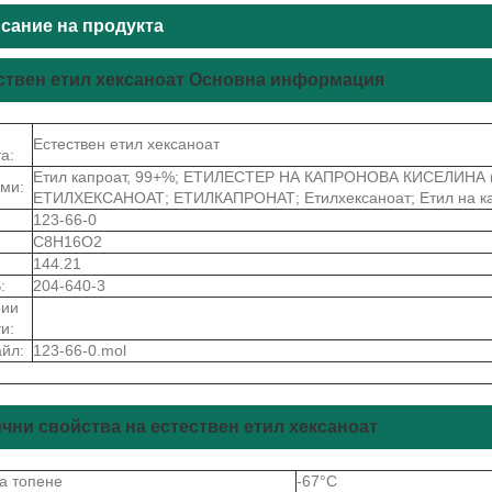
сание на продукта
ствен етил хексаноат Основна информация
Естествен етил хексаноат
а:
Етил капроат, 99+%; ЕТИЛЕСТЕР НА КАПРОНОВА КИСЕЛИНА (SG
ми:
ЕТИЛХЕКСАНОАТ; ЕТИЛКАПРОНАТ; Етилхексаноат; Етил на ка
123-66-0
C8H16O2
144.21
:
204-640-3
рии
и:
йл:
123-66-0.mol
чни свойства на естествен етил хексаноат
на топене
-67°C