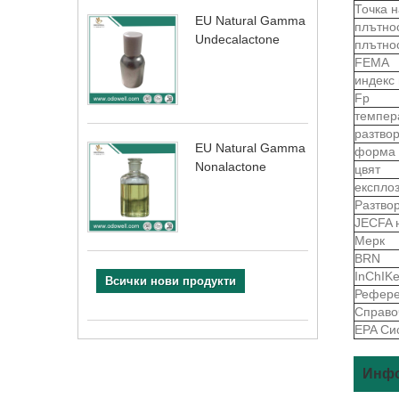
Точка 
EU Natural Gamma
плътно
Undecalactone
плътно
FEMA
индекс
Fp
темпер
разтво
EU Natural Gamma
форма
Nonalactone
цвят
експло
Разтво
JECFA 
Мерк
BRN
InChIK
Всички нови продукти
Рефере
Справо
EPA Си
Инфо