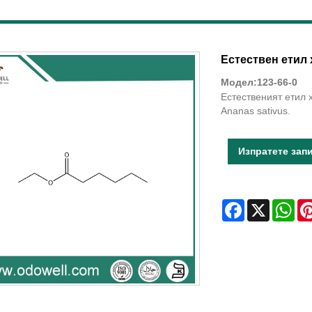
Естествен етил 
Модел:123-66-0
Естественият етил 
Ananas sativus.
Изпратете зап
Facebook
X
Wha