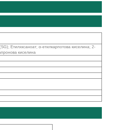
); Етилхксаноат; α-етилкарпотова киселина; 2-
пронова киселина