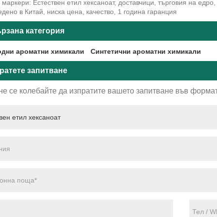
маркери: Естествен етил хексаноат, доставчици, търговия на едро,
дено в Китай, ниска цена, качество, 1 година гаранция
рзана категория
дни ароматни химикали
Синтетични ароматни химикали
ратете запитване
не се колебайте да изпратите вашето запитване във формат