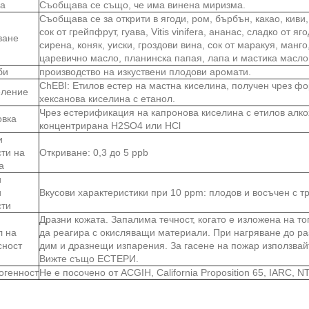
ва
Съобщава се също, че има винена миризма.
Съобщава се за открити в ягоди, ром, бърбън, какао, киви,
сок от грейпфрут, гуава, Vitis vinifera, ананас, сладко от я
ване
сирена, коняк, уиски, гроздови вина, сок от маракуя, манг
царевично масло, планинска папая, лапа и мастика масло 
би
производство на изкуствени плодови аромати.
ChEBI: Етилов естер на мастна киселина, получен чрез ф
ление
хексанова киселина с етанол.
Чрез естерификация на капронова киселина с етилов алко
овка
концентрирана H2SO4 или HCl
и
сти на
Откриване: 0,3 до 5 ppb
а
и
и
Вкусови характеристики при 10 ppm: плодов и восъчен с т
сти
Дразни кожата. Запалима течност, когато е изложена на т
 на
да реагира с окисляващи материали. При нагряване до ра
сност
дим и дразнещи изпарения. За гасене на пожар използвай
Вижте също ЕСТЕРИ.
огенност
Не е посочено от ACGIH, California Proposition 65, IARC, 