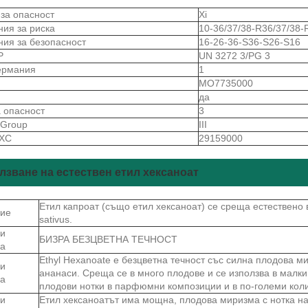
 за опасност
Xi
ния за риска
10-36/37/38-R36/37/38-
ния за безопасност
16-26-36-S36-S26-S16
Р
UN 3272 3/PG 3
ермания
1
S
MO7735000
да
а опасност
3
gGroup
III
 ХС
29159000
лзване на естествен етил хексаноат
Етил капроат (също етил хексаноат) се среща естествено 
ие
sativus.
и
БИЗРА БЕЗЦВЕТНА ТЕЧНОСТ
ва
Ethyl Hexanoate е безцветна течност със силна плодова 
и
ананаси. Среща се в много плодове и се използва в малки
ва
плодови нотки в парфюмни композиции и в по-големи коли
и
Етил хексаноатът има мощна, плодова миризма с нотка на