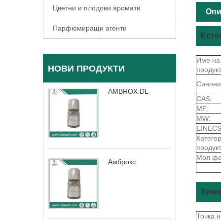
Цветни и плодови аромати
Опи
Парфюмиращи агенти
Есте
Име на
НОВИ ПРОДУКТИ
продукт
Синони
AMBROX DL
CAS:
MF:
MW:
EINECS
Катего
продукт
Мол фа
Амброкс
Хими
Точка 