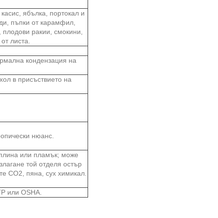
 касис, ябълка, портокал и
годи, пъпки от карамфил,
о, плодови ракии, смокини,
от листа.
ормална кондензация на
хол в присъствието на
ропически нюанс.
оплина или пламък; може
злагане той отделя остър
те CO2, пяна, сух химикал.
NTP или OSHA.