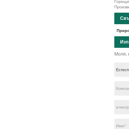
Горещи 
Произве
Свъ
Приро
Изп
Моля, 