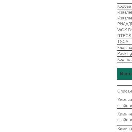
Кодове
Изявле
Изявле
РИДАД
WGK Г
RTEC
TSCA
Клас н
Packin
Код по
Изпо
Описан
Химичн
свойст
Химичн
свойст
Химичн