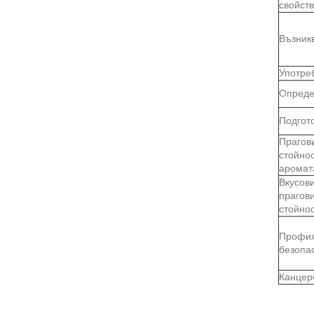
свойст
Възник
Употре
Опреде
Подгот
Прагов
стойно
аромат
Вкусов
прагов
стойно
Профил
безопа
Канцер