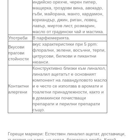
индийско орехче, черен пипер,
мащерка, гроздови вина, авокадо,
гъби, майорана, манго, кардамон,
кориандър, джин, риган, ловец,
лавър, миртов лист, розмарин,
масло от градински чай и мастика.
Употреби
В парфюмерията.
вкус характеристики при 5 ppm:
Вкусови
флорални, зелени, восъчни, терпи,
прагови
цитрусови, билкови и пикантни
стойности
нюанси.
Конструктивно близки към линалол,
линалил ацетатът е основният
компонент на лавандуловото масло
Контактни
и е често се използва в аромати и
алергени
тоалетни принадлежности, както и
в домакински почистващи
препарати и перилни препарати
също.
Горещи маркери: Естествен линалил ацетат, доставчици,
търговия на едро, на склад, безплатна проба, Китай,