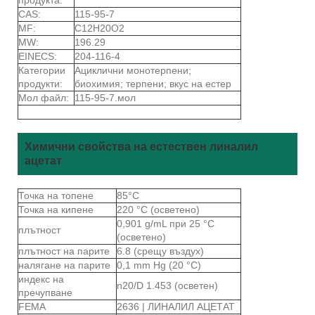
CAS:
115-95-7
MF:
C12H20O2
MW:
196.29
EINECS:
204-116-4
Категории
Ациклични монотерпени;
продукти:
биохимия; терпени; вкус на естер
Мол файл:
115-95-7.мол
Химични свойства на естествен линалил
ацетат
Точка на топене
85°C
Точка на кипене
220 °C (осветено)
0,901 g/mL при 25 °C
плътност
(осветено)
плътност на парите
6.8 (срещу въздух)
налягане на парите
0,1 mm Hg (20 °C)
индекс на
n20/D 1.453 (осветен)
пречупване
FEMA
2636 | ЛИНАЛИЛ АЦЕТАТ