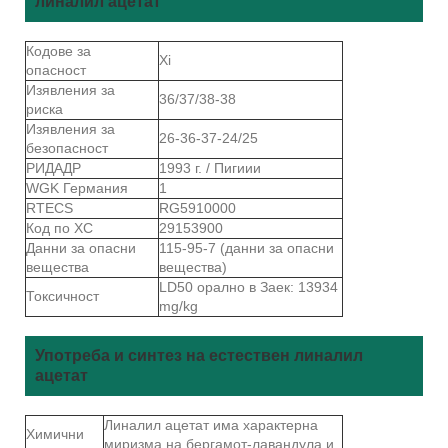
линалил ацетат
Кодове за
Xi
опасност
Изявления за
36/37/38-38
риска
Изявления за
26-36-37-24/25
безопасност
РИДАДР
1993 г. / Пигиии
WGK Германия
1
RTECS
RG5910000
Код по ХС
29153900
Данни за опасни
115-95-7 (данни за опасни
вещества
вещества)
LD50 орално в Заек: 13934
Токсичност
mg/kg
Употреба и синтез на естествен линалил
ацетат
Линалил ацетат има характерна
Химични
миризма на бергамот-лавандула и