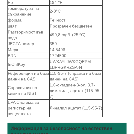
Fp
194 °F
температура на
2-8°C
съхранение
форма
Течност
цвят
Прозрачен безцветен
Разтворимост във
499,8 mg/L (25 ºC)
вода
JECFA номер
359
Мерк
14,5496
BRN
1724500
UWKAYLJWKGQEPM-
InChIKey
LBPRGKRZSA-N
Референция на база
115-95-7 (справка на база
данни на CAS
данни на CAS)
1,6-октадиен-3-ол, 3,7-
Справочник по
диметил-, ацетат (115-95-
химия на NIST
7)
EPA Система за
регистър на
Линалил ацетат (115-95-7)
веществата
Информация за безопасност на естествен