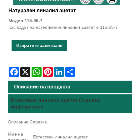
Натурален линалил ацетат
Модел:115-95-7
Кас кодът на естествения линалил ацетат е 115-95-7
Изпратете запитване
Facebook
X
WhatsApp
Pinterest
LinkedIn
Share
Описание на продукта
Естествен линалил ацетат Основна
информация
Описание Справка
Име на
Естествен линалил ацетат
продукта: