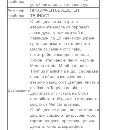
свойства
устойчив сладък, тръпчив вкус.
Химични
ПРОЗРАЧЕН БЕЗЦВЕТЕН
свойства
ТЕЧНОСТ
Съобщава се за открит в
етеричните масла от бергамот,
лавандула, градински чай и
лавандин; също идентифицирани
сред съставките на етеричните
масла от салвия officinalis,
петитгрейн, сасафрас, нероли,
лимон, италиански лайм, жасмин,
Mentha citrata, Mentha aquatica,
Thymus mastichina и др.; съобщава
също в обилни количества в
етерично масло от цветове, листа и
стъбла на Tagetes patula, в
Възникване
дестилата от листата на Citrus
aurantifolia от Индия и в етеричното
масло от Mentha arvensis.
Съобщава се също, че е намерен в
масла и сокове от цитрусови кори,
горски плодове, праскова, целина,
домати, канела, карамфил,