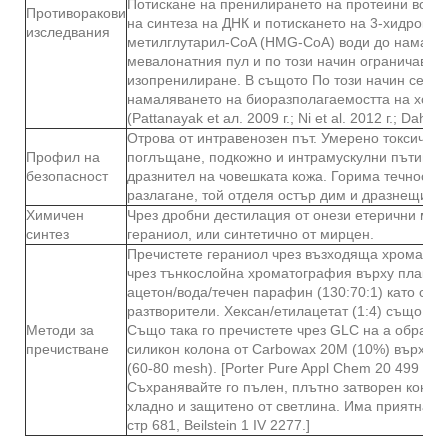
Потискане на пренилирането на протеини води
Противоракови
на синтеза на ДНК и потискането на 3-хидрокси-
изследвания
метилглутарил-CoA (HMG-CoA) води до намаля
мевалонатния пул и по този начин ограничава 
изопренилиране. В същото По този начин се ко
намаляването на биоразполагаемостта на холе
(Pattanayak et ал. 2009 г.; Ni et al. 2012 г.; Dahha
Отрова от интравенозен път. Умерено токсичен 
Профил на
поглъщане, подкожно и интрамускулни пътища.
безопасност
дразнител на човешката кожа. Горима течност. К
разлагане, той отделя остър дим и дразнещи и
Химичен
Чрез дробни дестилация от онези етерични масл
синтез
гераниол, или синтетично от мирцен.
Пречистете гераниол чрез възходяща хроматог
чрез тънкослойна хроматография върху плаки от
ацетон/вода/течен парафин (130:70:1) като сис
разтворители. Хексан/етилацетат (1:4) също е 
Методи за
Също така го пречистете чрез GLC на a обрабо
пречистване
силикон колона от Carbowax 20M (10%) върху 
(60-80 mesh). [Porter Pure Appl Chem 20 499 196
Съхранявайте го пълен, плътно затворен конте
хладно и защитено от светлина. Има приятна ми
стр 681, Beilstein 1 IV 2277.]