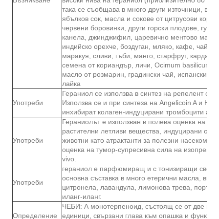
така се съобщава в много други източници, вкл
ябълков сок, масла и сокове от цитрусови кори,
червени боровинки, други горски плодове, гуава
канела, джинджифил, царевично ментово масло,
индийско орехче, боздуган, мляко, кафе, чай, уи
маракуя, сливи, гъби, манго, старфрут, кардамо
семена от кориандър, личи, Ocimum basilicum, л
масло от розмарин, градински чай, испански гр
лайка
Гераниол се използва в синтез на репелент сре
Употреби
Използва се и при синтеза на Angelicoin A и Here
инхибират колаген-индуцирани тромбоцити агре
Гераниолът е използван в полева оценка на си
растителни летливи вещества, индуцирани от т
Употреби
животни като атрактанти за полезни насекоми. И
оценка на тумор-супресивна сила на изопреноиди 
vivo.
гераниол е парфюмиращ и с тонизиращи свойст
основна съставка в много етерични масла, вкл
Употреби
цитронела, лавандула, лимонова трева, портока
иланг-иланг.
ЧЕБИ: А монотерпеноид, състоящ се от две пр
Определение
единици, свързани глава към опашка и функцио