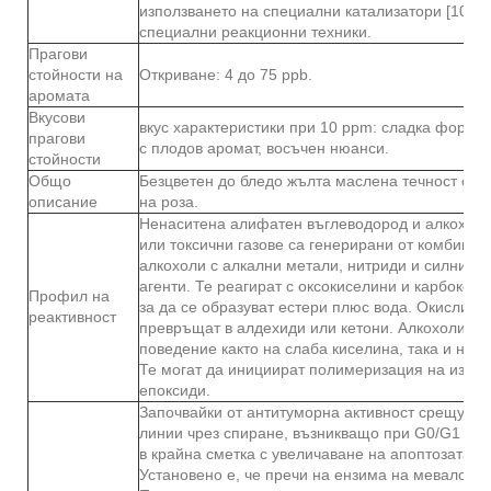
използването на специални катализатори [106] 
специални реакционни техники.
Прагови
стойности на
Откриване: 4 до 75 ppb.
аромата
Вкусови
вкус характеристики при 10 ppm: сладка форалн
прагови
с плодов аромат, восъчен нюанси.
стойности
Общо
Безцветен до бледо жълта маслена течност със
описание
на роза.
Ненаситена алифатен въглеводород и алкохол.
или токсични газове са генерирани от комбинац
алкохоли с алкални метали, нитриди и силни р
агенти. Те реагират с оксокиселини и карбоксил
Профил на
за да се образуват естери плюс вода. Окислител
реактивност
превръщат в алдехиди или кетони. Алкохолите 
поведение както на слаба киселина, така и на с
Те могат да инициират полимеризация на изоци
епоксиди.
Започвайки от антитуморна активност срещу ня
линии чрез спиране, възникващо при G0/G1 кле
в крайна сметка с увеличаване на апоптозата, 
Установено е, че пречи на ензима на мевалонов