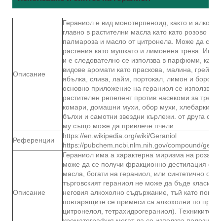
Гераниол е вид монотерпеноид, както и алкохо
главно в растителни масла като като розово мас
палмароза и масло от цитронела. Може да се н
растения като мушкато и лимонена трева. Има 
и е следователно се използва в парфюми, както
видове аромати като праскова, малина, грейпфр
Описание
ябълка, слива, лайм, портокал, лимон и боровин
основно приложение на гераниол се използва к
растителен репелент против насекоми за трети
комари, домашни мухи, обор мухи, хлебарки, ог
бълхи и самотни звездни кърлежи. от друга стр
му също може да привлече пчели.
https://en.wikipedia.org/wiki/Geraniol
Референции
https://pubchem.ncbi.nlm.nih.gov/compound/geran
Гераниол има a характерна миризма на роза. Г
може да се получи фракционно дестилация от 
масла, богати на гераниол, или синтетично от 
търговският гераниол не може да бъде класиф
Описание
неговия алкохолно съдържание, тъй като повече
повтарящите се примеси са алкохолни по приро
цитронелол, тетрахидрогераниол). Техниките за
хроматография могат да се използва полезно з