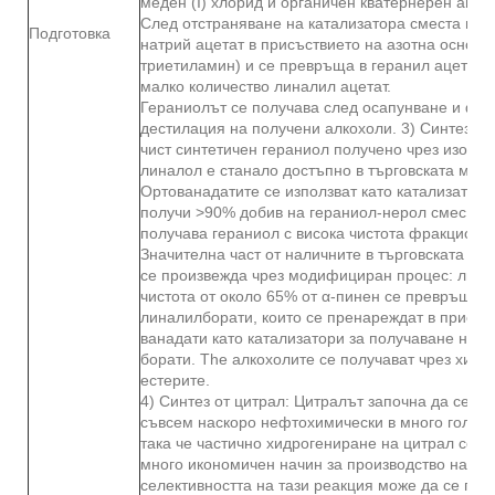
меден (I) хлорид и органичен кватернерен амон
След отстраняване на катализатора сместа вза
Подготовка
натрий ацетат в присъствието на азотна основа
триетиламин) и се превръща в геранил ацетат, 
малко количество линалил ацетат.
Гераниолът се получава след осапунване и фр
дестилация на получени алкохоли. 3) Синтез от
чист синтетичен гераниол получено чрез изоме
линалол е станало достъпно в търговската мреж
Ортованадатите се използват като катализатори,
получи >90% добив на гераниол-нерол смес. На
получава гераниол с висока чистота фракционн
Значителна част от наличните в търговската мр
се произвежда чрез модифициран процес: лина
чистота от около 65% от α-пинен се превръща в
линалилборати, които се пренареждат в присъс
ванадати като катализатори за получаване на г
борати. The алкохолите се получават чрез хидр
естерите.
4) Синтез от цитрал: Цитралът започна да се п
съвсем наскоро нефтохимически в много големи
така че частично хидрогениране на цитрал се п
много икономичен начин за производство на ге
селективността на тази реакция може да се пос