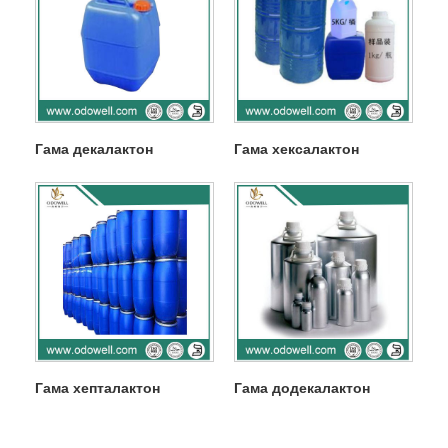
Гама декалактон
Гама хексалактон
Гама хепталактон
Гама додекалактон