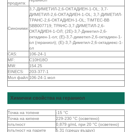
продукта:
3,7-ДИМЕТИЛ-2,6-ОКТАДИЕН-1-OL; 3,7-
ДИМЕТИЛ-2,6-ОКТАДИЕН-1-OL; 3,7-ДИМЕТИЛ-
ТРАНС-2,6-ОКТАДИЕН-1-OL; TIMTEC-BB
SBB007719; ТРАНС-3,7-ДИМЕТИЛ-2,6-
Синоними:
ОКТАДИЕН-1-ОЛ; (2Е)-3,7-Диметил-2,6-
октадиен-1-ол; (Е)-3,7-диметил-2,6-октадиен-1-
ол (гераниол); (Е)-3,7-Диметил-2,6-октадиекс-1-
ол
CAS:
106-24-1
MF:
C10H18O
MW:
154.25
EINECS:
203-377-1
Мол файл:
106-24-1.мол
Химични свойства на гераниол
Точка на топене
-15 °C
Точка на кипене
229-230 °C (осветено)
плътност
0,879 g/mL при 20 °C (осветено)
плътност на парите
5.31 (срещу въздух)