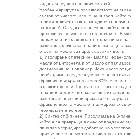
хидрокси група в опашния си край.
Удобен маршрут за производството на гераниол
състои от хидрогениране на цитрал, който се из
големи количества като междинен продукт в син
витамин А. Следователно са разработени шир
процеси за производство на гераниол. В момент
по-важни от изолацията от етерични масла. Въп
известно количество гераниол все още е изолир
етерични масла за парфюмерийни цели.
1) Изолиране от етерични масла: Гераниолът се
масла от цитронела и от масло от палмароза. 
дестилация на, например, Java масло от цитрон
необходимо, след осапуняване на наличните ес
фракция, съдържаща около 60% гераниол, какт
и сесквитерпени. Продукт с по-високо съдържан
гераниол и малко по-различен качеството на ми
използване във фини аромати се получава чрез
фракциониране масло от палмароза след осап
гераниловите естери.
2) Синтез от β-пинен: Пиролизата на β-пинен д
който е се превръща в смес от предимно герани
линалил хлорид чрез добавяне на хлороводоро
присъствието на малки количества от катализа