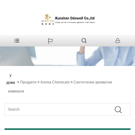
У
>
Продукти
>
Aroma Chemicals
>
Синтетични ароматни
дома
химикали