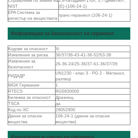
Справочник по химия на
2,6-октадиен-1-ол, 3,7-диметил-,
NIST
(E)-(106-24-1)
EPA Система за
транс-гераниол (106-24-1)
регистър на веществата
Информация за безопасност на гераниол
Кодове за опасност
Xi
Изявления за риска
36/37/38-43-41-36-52/53-38
Изявления за
26-36-24/25-36/37-61-36/37/39
безопасност
UN1230 - клас 3 - PG 2 - Метанол,
РИДАДР
разтвор
WGK Германия
1
RTECS
RG5830000
Бележка за опасност
Дразнещ
TSCA
да
Код по ХС
29052900
Данни за опасни
106-24-1 (данни за опасни
вещества
вещества)
Използване и синтез на гераниол