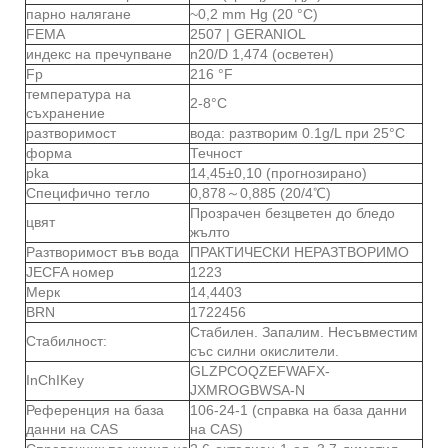
парно налягане
~0,2 mm Hg (20 °C)
FEMA
2507 | GERANIOL
индекс на пречупване
n20/D 1,474 (осветен)
Fp
216 °F
температура на
2-8°C
съхранение
разтворимост
вода: разтворим 0.1g/L при 25°C
форма
Течност
pka
14,45±0,10 (прогнозирано)
Специфично тегло
0,878～0,885 (20/4℃)
Прозрачен безцветен до бледо
цвят
жълто
Разтворимост във вода
ПРАКТИЧЕСКИ НЕРАЗТВОРИМО
JECFA номер
1223
Мерк
14,4403
BRN
1722456
Стабилен. Запалим. Несъвместим
Стабилност:
със силни окислители.
GLZPCOQZEFWAFX-
InChIKey
JXMROGBWSA-N
Референция на база
106-24-1 (справка на база данни
данни на CAS
на CAS)