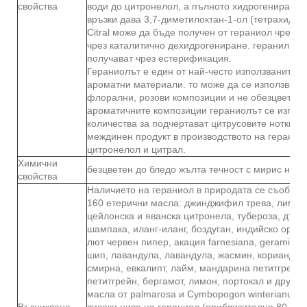
свойства
води до цитронелол, а пълното хидрогениране 
връзки дава 3,7-диметилоктан-1-ол (тетрахидро
Citral може да бъде получен от гераниол чрез о
чрез каталитично дехидрогениране. геранил ест
получават чрез естерификация.
Гераниолът е един от най-често използваните 
ароматни материали. то може да се използва въ
флорални, розови композиции и не обезцветява
ароматичните композиции гераниолът се използ
количества за подчертават цитрусовите нотки. Т
междинен продукт в производството на геранил 
цитронелол и цитрал.
Химични
безцветен до бледо жълта течност с мирис на р
свойства
Наличието на гераниол в природата се съобщав
160 етерични масла: джинджифил трева, лимон
цейлонска и яванска цитронела, тубероза, дъбов
шампака, иланг-иланг, боздуган, индийско орех
лют червен пипер, акация farnesiana, geramium 
шип, лавандула, лавандула, жасмин, кориандър
смирна, евкалипт, лайм, мандарина петитгрейн,
петитгрейн, бергамот, лимон, портокал и други 
масла от palmarosa и Cymbopogon winterianus 
Възникване
високи нива на гераниол (приблизително 80 до