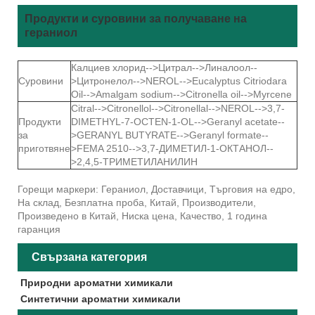
Продукти и суровини за получаване на
гераниол
Калциев хлорид-->Цитрал-->Линалоол--
Суровини
>Цитронелол-->NEROL-->Eucalyptus Citriodara
Oil-->Amalgam sodium-->Citronella oil-->Myrcene
Citral-->Citronellol-->Citronellal-->NEROL-->3,7-
Продукти
DIMETHYL-7-OCTEN-1-OL-->Geranyl acetate--
за
>GERANYL BUTYRATE-->Geranyl formate--
приготвяне
>FEMA 2510-->3,7-ДИМЕТИЛ-1-ОКТАНОЛ--
>2,4,5-ТРИМЕТИЛАНИЛИН
Горещи маркери: Гераниол, Доставчици, Търговия на едро,
На склад, Безплатна проба, Китай, Производители,
Произведено в Китай, Ниска цена, Качество, 1 година
гаранция
Свързана категория
Природни ароматни химикали
Синтетични ароматни химикали