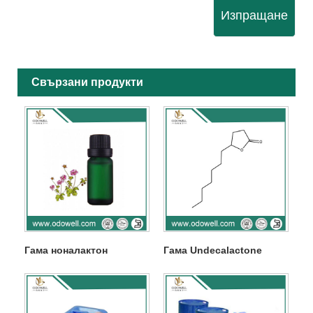
Изпращане
Свързани продукти
Гама ноналактон
Гама Undecalactone