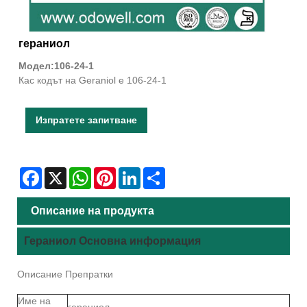
гераниол
Модел:106-24-1
Кас кодът на Geraniol е 106-24-1
Изпратете запитване
Facebook
X
WhatsApp
Pinterest
LinkedIn
Share
Описание на продукта
Гераниол Основна информация
Описание Препратки
Име на
гераниол