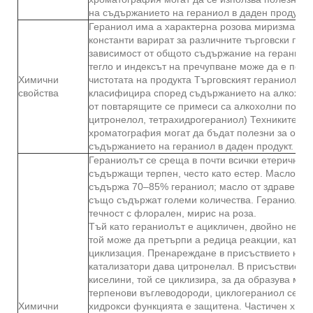
на съдържанието на гераниол в даден продукт.
Гераниол има a характерна розова миризма Фи
константи варират за различните търговски прод
зависимост от общото съдържание на гераниол
тегло и индексът на пречупване може да е пока
Химични
чистотата на продукта Търговският гераниол не
свойства
класифицира според съдържанието на алкохол, 
от повтарящите се примеси са алкохолни по пр
цитронелол, тетрахидрогераниол) Техниките на 
хроматография могат да бъдат полезни за опр
съдържанието на гераниол в даден продукт.
Гераниолът се среща в почти всички етерични 
съдържащи терпен, често като естер. Маслото 
съдържа 70–85% гераниол; масло от здравец и
също съдържат големи количества. Гераниолът 
течност с флорален, мирис на роза.
Тъй като гераниолът е ацикличен, двойно ненас
той може да претърпи a редица реакции, като 
циклизация. Пренареждане в присъствието на 
катализатори дава цитронелал. В присъствието
киселини, той се циклизира, за да образува мо
терпенови въглеводороди, циклогераниол се по
Химични
хидрокси функцията е защитена. Частичен хид