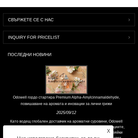
СВЪРЖЕТЕ СЕ С НАС
INQUIRY FOR PRICELIST
ПОСЛЕДНИ НОВИНИ
Odowell гордо стартира Premium Alpha-Amylcinnamaldehyde,
повишаване на аромата и иновации за лични грижи
2025/09/12
Като водещ глобален доставчик на ароматни суровини, Odowell
поддържа основна философия на „ориентирана към иновациите,
X
фокусирани върху качеството“, последователно предоставяйки