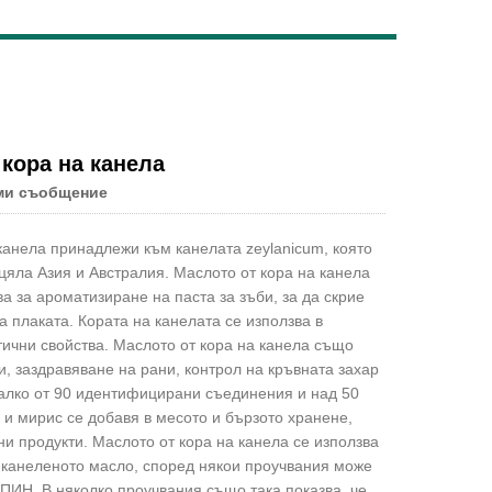
Live
 кора на канела
ми съобщение
 канела принадлежи към канелата zeylanicum, която
цяла Азия и Австралия. Маслото от кора на канела
а за ароматизиране на паста за зъби, за да скрие
 плаката. Кората на канелата се използва в
ични свойства. Маслото от кора на канела също
, заздравяване на рани, контрол на кръвната захар
малко от 90 идентифицирани съединения и над 50
и мирис се добавя в месото и бързото хранене,
ни продукти. Маслото от кора на канела се използва
 канеленото масло, според някои проучвания може
ПИН. В няколко проучвания също така показва, че