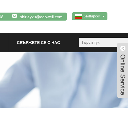
български
08
shirleyxu@odowell.com
СВЪРЖЕТЕ СЕ С НАС