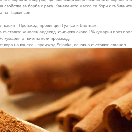
а свойства за борба с рака. Канеленото масло се бори с гъбични
а на Паркинсон.
т касия - Произход: провинция Гуанси и Виетнам.
 съставка: канелен алдехид. съдържа около 1% кумарин през прол
% кумарин от виетнамски произход.
т кора на канела - произход Srilanka, основна съставка: евгенол