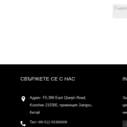
СВЪРЖЕТЕ СЕ С НАС
I
Адрес: F5,399 East Qianjin Road,
За
Kunshan 215300, провинция Jiangsu,
це
Китай
ни
Тел:
+86-512-55380008