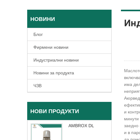
НОВИНИ
Ин
Блог
Фирмени новини
Индустриални новини
Маслото
Новини за продукта
включва
има дел
ЧЗВ
неприят
Аюрведа
ефектив
НОВИ ПРОДУКТИ
и контр
минути 
AMBROX DL
заедно 
и в па
да помо