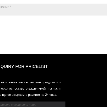
NQUIRY FOR PRICELIST
Ценови списък на Odowell-Marke
 запитвания относно нашите продукти или
2025.6.14-2025.07.25
норазпис, оставете вашия имейл на нас и
2025/07/25
е ще се свържем в рамките на 24 часа.
Ценови списък на Odowell-Marke
2025.6.14-2025.07.25