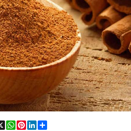
cebook
X
WhatsApp
Pinterest
LinkedIn
Share