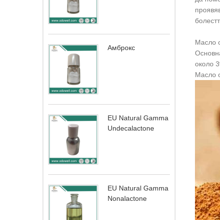
проявяв
болестт
Масло о
Амброкс
Основна
около 3
Масло о
EU Natural Gamma
Undecalactone
EU Natural Gamma
Nonalactone