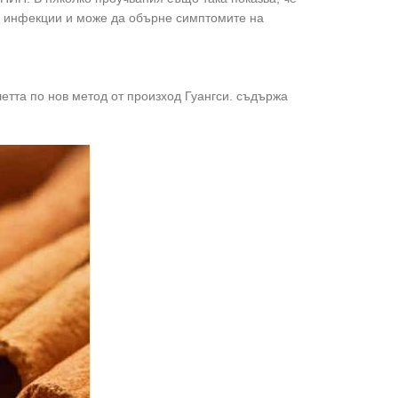
те инфекции и може да обърне симптомите на
етта по нов метод от произход Гуангси. съдържа