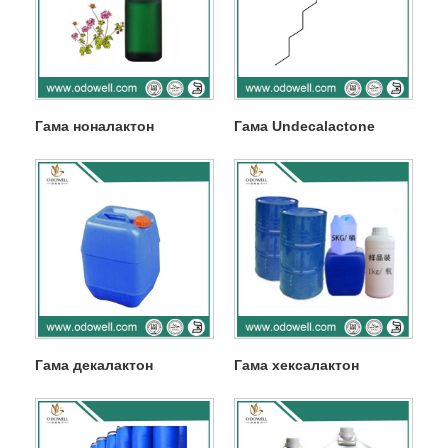
Гама ноналактон
Гама Undecalactone
Гама декалактон
Гама хексалактон