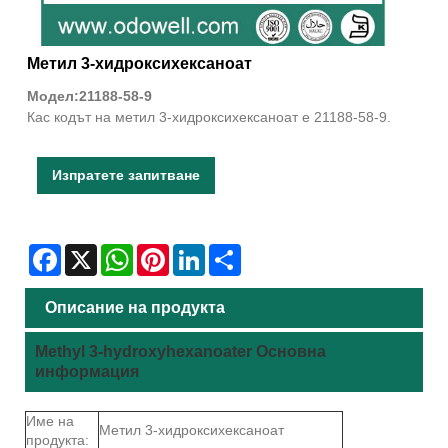
Метил 3-хидроксихексаноат
Модел:21188-58-9
Кас кодът на метил 3-хидроксихексаноат е 21188-58-9.
Изпратете запитване
Facebook
X
WhatsApp
Pinterest
LinkedIn
Share
Описание на продукта
Methyl 3-hydroxyhexanoater Основна
информация
Име на
Метил 3-хидроксихексаноат
продукта: