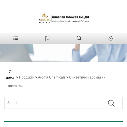
У
>
Продукти
>
Aroma Chemicals
>
Синтетични ароматни
дома
химикали