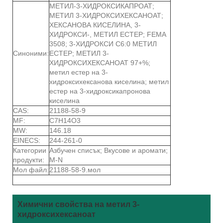
МЕТИЛ-3-ХИДРОКСИКАПРОАТ;
МЕТИЛ 3-ХИДРОКСИХЕКСАНОАТ;
ХЕКСАНОВА КИСЕЛИНА, 3-
ХИДРОКСИ-, МЕТИЛ ЕСТЕР; FEMA
3508; 3-ХИДРОКСИ C6:0 МЕТИЛ
Синоними:
ЕСТЕР; МЕТИЛ 3-
ХИДРОКСИХЕКСАНОАТ 97+%;
метил естер на 3-
хидроксихексанова киселина; метил
естер на 3-хидроксикапронова
киселина
CAS:
21188-58-9
MF:
C7H14O3
MW:
146.18
EINECS:
244-261-0
Категории
Азбучен списък; Вкусове и аромати;
продукти:
M-N
Мол файл:
21188-58-9.мол
Химични свойства на метил 3-
хидроксихексаноат