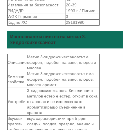
Изявления за безопасност
26-39
РИДАДР
1993 г. / Пигиии
WGK Германия
3
Код по ХС
29181990
Използване и синтез на метил 3-
хидроксихексаноат
Метил 3-хидроксихексаноатът е
Описание
ефирен, подобен на вино, плодов и
маслен.
Метил 3-хидроксихексаноатът има
Химични
ефирен, подобен на вино, плодов,
свойства
маслен аромат.
3-хидроксихексанова Киселинният
метилов естер е естер, открит в сока
Употреби
от ананас и се използва като
ароматизиращо съединение в
храната.
Вкусови
вкус характеристики при 5 ppm:
прагови
сладък, плодов, презрял, ананас и
стойности
тропически с дървесни нюанси