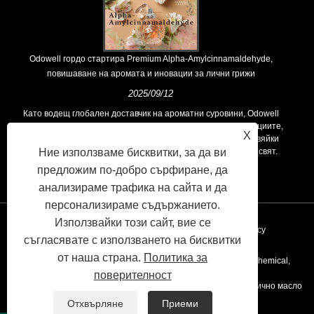
Odowell гордо стартира Premium Alpha-Amylcinnamaldehyde,
повишаване на аромата и иновации за лични грижи
2025/09/12
Като водещ глобален доставчик на ароматни суровини, Odowell
поддържа основна философия на „ориентирана към иновациите,
X
фокусирани върху качеството“, последователно предоставяйки
Ние използваме бисквитки, за да ви
превъзходни решения за аромати на клиентите по целия свят.
предложим по-добро сърфиране, да
анализираме трафика на сайта и да
персонализираме съдържанието.
Използвайки този сайт, вие се
Връзки
Sitemap
RSS
XML
Privacy Policy
съгласявате с използването на бисквитки
от наша страна.
Политика за
Copyright © 2020 Kunshan Odowell Co., Ltd - China Aroma Chemical,
поверителност
Производители на съставки на аромата, доставчици на етерично масло
Отхвърляне
Приеми
Всички права запазени.