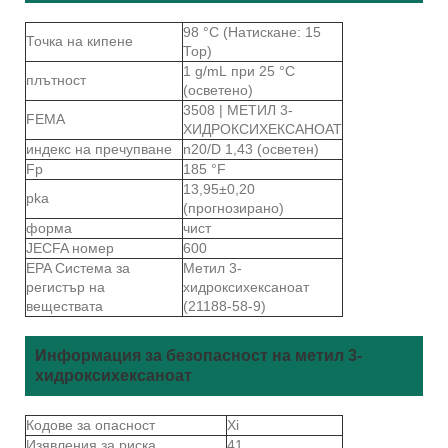
98 °C (Натискане: 15
Точка на кипене
Тор)
1 g/mL при 25 °C
плътност
(осветено)
3508 | МЕТИЛ 3-
FEMA
ХИДРОКСИХЕКСАНОАТ
индекс на пречупване
n20/D 1,43 (осветен)
Fp
185 °F
13,95±0,20
pka
(прогнозирано)
форма
чист
JECFA номер
600
EPA Система за
Метил 3-
регистър на
хидроксихексаноат
веществата
(21188-58-9)
Информация за безопасност на метил 3-
хидроксихексаноат
Кодове за опасност
Xi
Изявления за риска
41