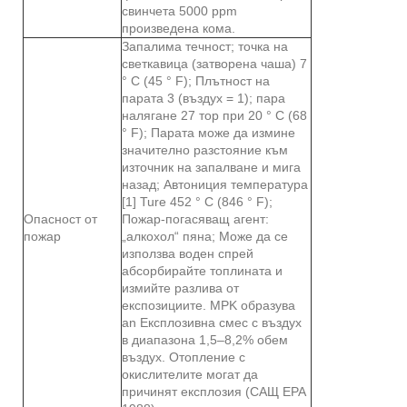
свинчета 5000 ppm
произведена кома.
Запалима течност; точка на
светкавица (затворена чаша) 7
° C (45 ° F); Плътност на
парата 3 (въздух = 1); пара
налягане 27 тор при 20 ° C (68
° F); Парата може да измине
значително разстояние към
източник на запалване и мига
назад; Автониция температура
[1] Ture 452 ° C (846 ° F);
Опасност от
Пожар-погасяващ агент:
пожар
„алкохол“ пяна; Може да се
използва воден спрей
абсорбирайте топлината и
измийте разлива от
експозициите. MPK образува
an Експлозивна смес с въздух
в диапазона 1,5–8,2% обем
въздух. Отопление с
окислителите могат да
причинят експлозия (САЩ EPA