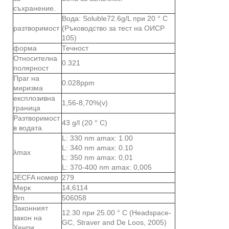
съхранение.
Вода: Soluble72.6g/L при 20 ° C
разтворимост
(Ръководство за тест на ОИСР
105)
форма
Течност
Относителна
0.321
полярност
Праг на
0.028ppm
миризма
експлозивна
1,56-8,70%(v)
граница
Разтворимост
43 g/l (20 ° C)
в водата
L: 330 nm amax: 1.00
L: 340 nm amax: 0.10
λmax
L: 350 nm amax: 0,01
L: 370-400 nm amax: 0,005
JECFA номер
279
Мерк
14,6114
Brn
506058
Законният
12.30 при 25.00 ° C (Headspace-
закон на
GC, Straver and De Loos, 2005)
Хенри