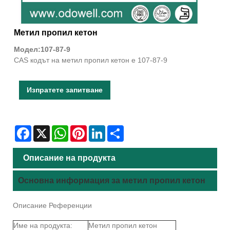
Метил пропил кетон
Модел:107-87-9
CAS кодът на метил пропил кетон е 107-87-9
Изпратете запитване
Facebook
X
WhatsApp
Pinterest
LinkedIn
Share
Описание на продукта
Основна информация за метил пропил кетон
Описание Референции
Име на продукта:
Метил пропил кетон