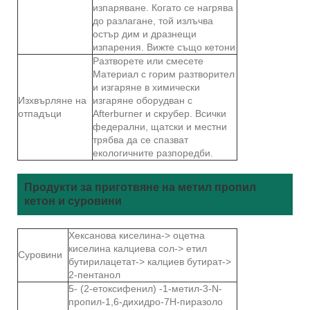
изпаряване. Когато се нагрява
до разлагане, той излъчва
остър дим и дразнещи
изпарения. Вижте също кетони
Разтворете или смесете
Материал с горим разтворител
и изгаряне в химически
Изхвърляне на
изгаряне оборудван с
отпадъци
Afterburner и скрубер. Всички
федерални, щатски и местни
трябва да се спазват
екологичните разпоредби.
Продукти за приготвяне на метил пропил
кетон и суровини
Хексанова киселина-> оцетна
киселина калциева сол-> етил
Суровини
бутирилацетат-> калциев бутират->
2-пентанол
5- (2-етоксифенил) -1-метил-3-N-
пропил-1,6-дихидро-7Н-пиразоло