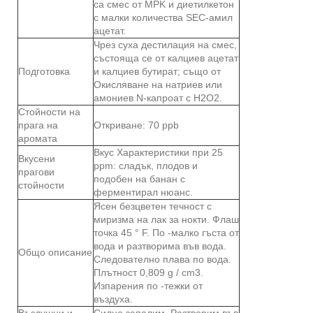
са смес от MPK и диетилкетон
с малки количества SEC-амил
ацетат.
Чрез суха дестилация на смес,
състояща се от калциев ацетат
Подготовка
и калциев бутират; също от
Окисляване на натриев или
амониев N-капроат с H2O2.
Стойности на
прага на
Откриване: 70 ppb
аромата
Вкус Характеристики при 25
Вкусени
ppm: сладък, плодов и
прагови
подобен на банан с
стойности
ферментирал нюанс.
Ясен безцветен течност с
миризма на лак за нокти. Флаш
точка 45 ° F. По -малко гъста от
вода и разтворима във вода.
Общо описание
Следователно плава по вода.
Плътност 0,809 g / cm3.
Изпарения по -тежки от
въздуха.
Въздушни и
Силно запалим. Разтворим във