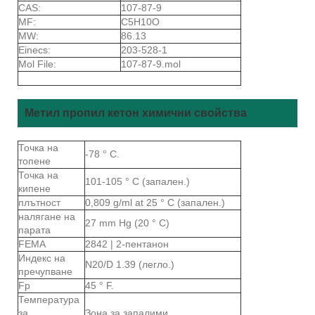
CAS:
107-87-9
MF:
C5H10O
MW:
86.13
Einecs:
203-528-1
Mol File:
107-87-9.mol
Метил пропил кетон химични свойства
Точка на
-78 ° C.
топене
Точка на
101-105 ° C (запален.)
кипене
плътност
0,809 g/ml at 25 ° C (запален.)
налягане на
27 mm Hg (20 ° C)
парата
FEMA
2842 | 2-пентанон
Индекс на
N20/D 1.39 (легло.)
пречупване
Fp
45 ° F.
Температура
за
Зона за запалими