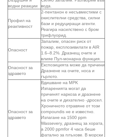
водни реакции
вода.
2-пентанон е несъвместими с
окислителни средства, силни
Профил на
бази и редуциращи агенти.
реактивност
Реагира насилствено с бром
трифлуорид.
Запалим, опасен риск от
пожар, експлозивилати в AIR
Опасност
1.6–8.2%. Дразнещ очите и
влияе Пул-монарна функция.
Експозицията може да причини
Опасност за
Дразнене на очите, носа и
здравето
гърлото.
Вдишване на MPK
Изпаренията могат да
причинят наркоза и дразнене
на очите и дихателно -дросел.
Хроничното отравяне от този
Опасност за
compoundis не е известно.
здравето
Излагане на 1500 ppm
Wassevery, дразнещ за хората,
а 2000 ppmfor 4 часа беше
фатално за плъхове. В морски