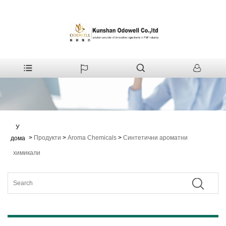
У
>
Продукти
>
Aroma Chemicals
>
Синтетични ароматни
дома
химикали