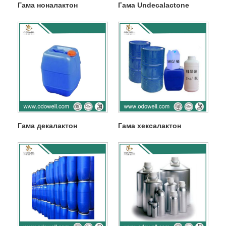
Гама ноналактон
Гама Undecalactone
Гама декалактон
Гама хексалактон