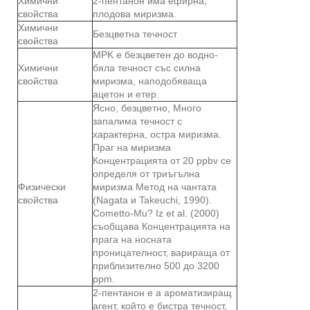
Химични
2-пентанон има ефирна,
свойства
плодова миризма.
Химични
Безцветна течност
свойства
MPK е безцветен до водно-
Химични
бяла течност със силна
свойства
миризма, наподобяваща
ацетон и етер.
Ясно, безцветно, Много
запалима течност с
характерна, остра миризма.
Праг на миризма
Концентрацията от 20 ppbv се
определя от триъгълна
Физически
миризма Метод на чантата
свойства
(Nagata и Takeuchi, 1990).
Cometto-Mu? Iz et al. (2000)
съобщава Концентрацията на
прага на носната
проницателност, варираща от
приблизително 500 до 3200
ppm.
2-пентанон е a ароматизиращ
агент, който е бистра течност,