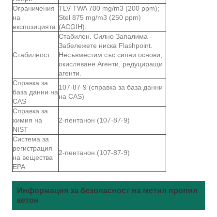
Ограничения
TLV-TWA 700 mg/m3 (200 ppm);
на
Stel 875 mg/m3 (250 ppm)
експозицията
(ACGIH).
Стабилен. Силно Запалима -
Забележете ниска Flashpoint.
Стабилност:
Несъвместим със силни основи,
окисляване Агенти, редуциращи
агенти.
Справка за
107-87-9 (справка за база данни
база данни на
на CAS)
CAS
Справка за
химия на
2-пентанон (107-87-9)
NIST
Система за
регистрация
2-пентанон (107-87-9)
на вещества
EPA
Информация за безопасност на метил пропил
кетон