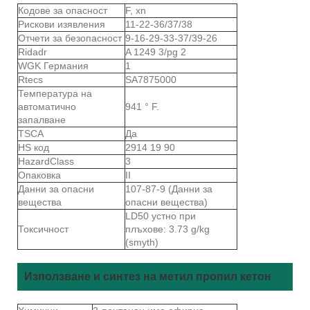
Кодове за опасност
F, xn
Рискови изявления
11-22-36/37/38
Отчети за безопасност
9-16-29-33-37/39-26
Ridadr
A 1249 3/pg 2
WGK Германия
1
Rtecs
SA7875000
Температура на
автоматично
941 ° F.
запалване
TSCA
Да
HS код
2914 19 90
HazardClass
3
Опаковка
II
Данни за опасни
107-87-9 (Данни за
вещества
опасни вещества)
LD50 устно при
Токсичност
плъхове: 3.73 g/kg
(smyth)
Използване и синтез на метил пропил кетон