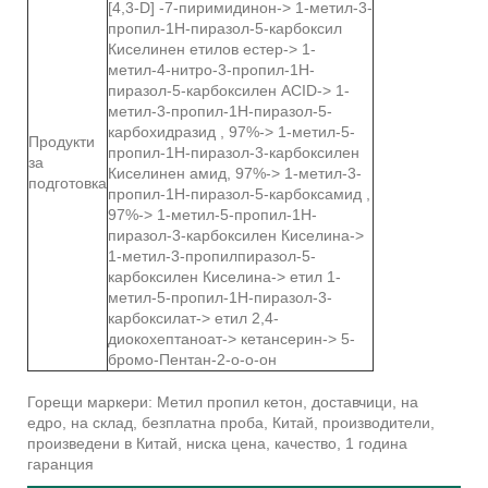
[4,3-D] -7-пиримидинон-> 1-метил-3-
пропил-1H-пиразол-5-карбоксил
Киселинен етилов естер-> 1-
метил-4-нитро-3-пропил-1Н-
пиразол-5-карбоксилен ACID-> 1-
метил-3-пропил-1H-пиразол-5-
карбохидразид , 97%-> 1-метил-5-
Продукти
пропил-1Н-пиразол-3-карбоксилен
за
Киселинен амид, 97%-> 1-метил-3-
подготовка
пропил-1Н-пиразол-5-карбоксамид ,
97%-> 1-метил-5-пропил-1Н-
пиразол-3-карбоксилен Киселина->
1-метил-3-пропилпиразол-5-
карбоксилен Киселина-> етил 1-
метил-5-пропил-1Н-пиразол-3-
карбоксилат-> етил 2,4-
диокохептаноат-> кетансерин-> 5-
бромо-Пентан-2-о-о-он
Горещи маркери: Метил пропил кетон, доставчици, на
едро, на склад, безплатна проба, Китай, производители,
произведени в Китай, ниска цена, качество, 1 година
гаранция