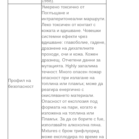
1988).
Умерено токсично от
Поглъщане и
интраперитонеални маршрути.
Леко токсичен от контакт с
кожата и вдишване. Човешки
системни ефекти чрез
вдишване: главоболие, гадене,
дразнене на дихателните
проходи, очи и кожа. Кожен
дразнещ. Отчетени данни за
мутацията. Hghly запалима
течност. Много опасен пожар
опасност при излагане на
Профил на
топлина или пламък; може да
безопасност
реагира енергично с
окисляването материали.
Опасност от експлозия под
формата на пари, когато е
изложена на топлина или
Пламък. За да се борите с fue,
използвайте алкохолна пяна.
Mxtures с бром трифлуорид
може експлодира по време на