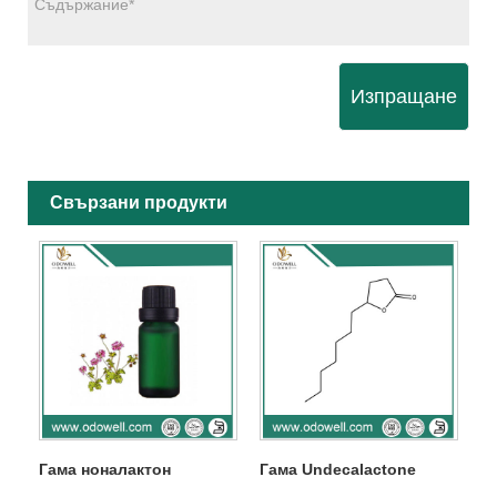
Изпращане
Свързани продукти
Гама ноналактон
Гама Undecalactone