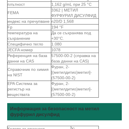
плътност
1,162 g/mL при 25 °C
3362 | МЕТИЛ
FEMA
ФУРФУРИЛ ДИСУЛФИД
индекс на пречупване
n20/D 1,568
Fp
194 °F
температура на
Да се ​​съхранява под
съхранение
+30°C.
Специфично тегло
1.080
JECFA номер
1078
Референция на база
57500-00-2 (справка на
данни на CAS
база данни на CAS)
Фуран, 2-
Справочник по химия
[(метилдитио)метил]-
на NIST
(57500-00-2)
EPA Система за
Фуран, 2-
регистър на
[(метилдитио)метил]-
веществата
(57500-00-2)
Информация за безопасност на метил
фурфурил дисулфид
Кодове за опасност
Xi