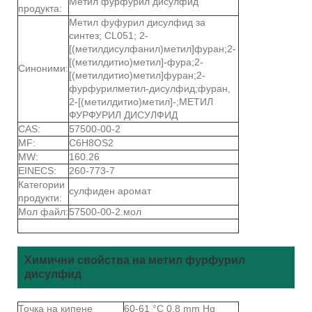
Метил фурфурил дисулфид
продукта:
Метил фуфурил дисулфид за
синтез; CL051; 2-
[(метилдисулфанил)метил]фуран;2-
[(метилдитио)метил]-фура;2-
Синоними:
[(метилдитио)метил]фуран;2-
фурфурилметил-дисулфид;фуран,
2-[(метилдитио)метил]-;МЕТИЛ
ФУРФУРИЛ ДИСУЛФИД
CAS:
57500-00-2
MF:
C6H8OS2
MW:
160.26
EINECS:
260-773-7
Категории
сулфиден аромат
продукти:
Мол файл:
57500-00-2.мол
Химични свойства на метил фурфурил
дисулфид
Точка на кипене
60-61 °C 0,8 mm Hg