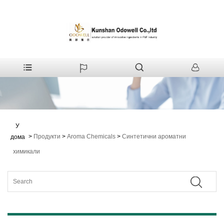
У
>
Продукти
>
Aroma Chemicals
>
Синтетични ароматни
дома
химикали