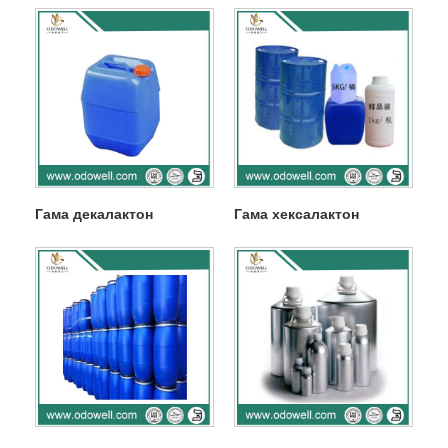
Гама декалактон
Гама хексалактон