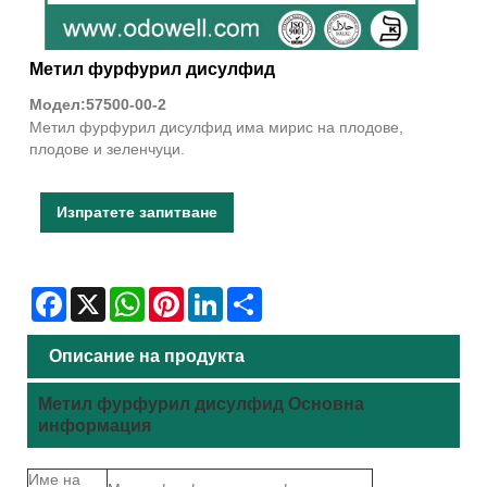
Метил фурфурил дисулфид
Модел:57500-00-2
Метил фурфурил дисулфид има мирис на плодове,
плодове и зеленчуци.
Изпратете запитване
Facebook
X
WhatsApp
Pinterest
LinkedIn
Share
Описание на продукта
Метил фурфурил дисулфид Основна
информация
Име на