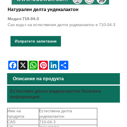
Натурален делта ундекалактон
Модел:710-04-3
Cas кодът на естествения делта ундекалактон е 710-04-3
Изпратете запитване
Facebook
X
WhatsApp
Pinterest
LinkedIn
Share
Описание на продукта
Естествен делта ундекалактон Основна
информация
Име на
Естествена делта
продукта:
ундекалактон
CAS:
710-04-3