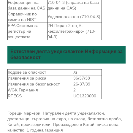
Референция на
710-04-3 (справка на база
база данни на CAS
данни на CAS)
Справочник по
Ундеканолактон (710-04-3)
химия на NIST
EPA Система за
2Н-Пиран-2-он, 6-
регистър на
хексилтетрахидро- (710-
веществата
04-3)
Естествен делта ундекалактон Информация за
безопасност
Кодове за опасност
Xi
Изявления за риска
36/37/38
Изявления за безопасност
26-37/39
WGK Германия
2
RTECS
UQ1320000
Горещи маркери: Натурален делта ундекалактон,
доставчици, търговия на едро, на склад, безплатна проба,
Китай, производители, Произведено в Китай, ниска цена,
качество, 1 година гаранция