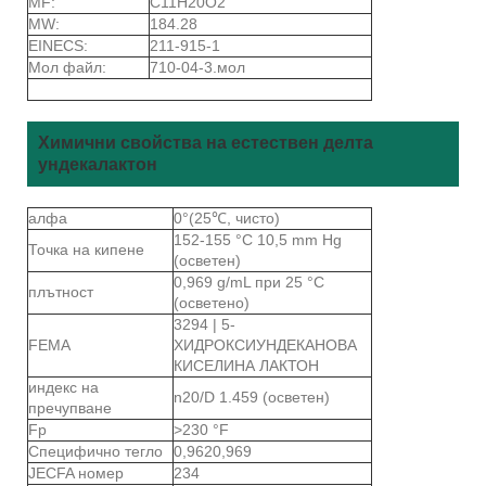
MF:
C11H20O2
MW:
184.28
EINECS:
211-915-1
Мол файл:
710-04-3.мол
Химични свойства на естествен делта
ундекалактон
алфа
0°(25℃, чисто)
152-155 °C 10,5 mm Hg
Точка на кипене
(осветен)
0,969 g/mL при 25 °C
плътност
(осветено)
3294 | 5-
FEMA
ХИДРОКСИУНДЕКАНОВА
КИСЕЛИНА ЛАКТОН
индекс на
n20/D 1.459 (осветен)
пречупване
Fp
>230 °F
Специфично тегло
0,9620,969
JECFA номер
234