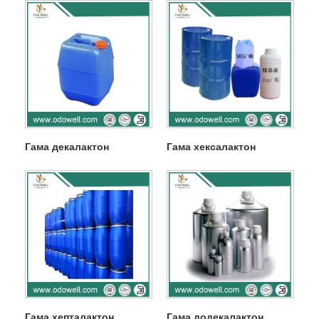
Гама декалактон
Гама хексалактон
Гама хепталактон
Гама додекалактон