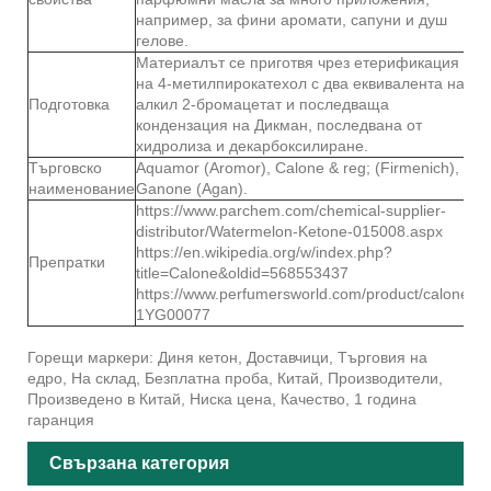
например, за фини аромати, сапуни и душ
гелове.
Материалът се приготвя чрез етерификация
на 4-метилпирокатехол с два еквивалента на
Подготовка
алкил 2-бромацетат и последваща
кондензация на Дикман, последвана от
хидролиза и декарбоксилиране.
Търговско
Aquamor (Aromor), Calone & reg; (Firmenich),
наименование
Ganone (Agan).
https://www.parchem.com/chemical-supplier-
distributor/Watermelon-Ketone-015008.aspx
https://en.wikipedia.org/w/index.php?
Препратки
title=Calone&oldid=568553437
https://www.perfumersworld.com/product/calone-
1YG00077
Горещи маркери: Диня кетон, Доставчици, Търговия на
едро, На склад, Безплатна проба, Китай, Производители,
Произведено в Китай, Ниска цена, Качество, 1 година
гаранция
Свързана категория