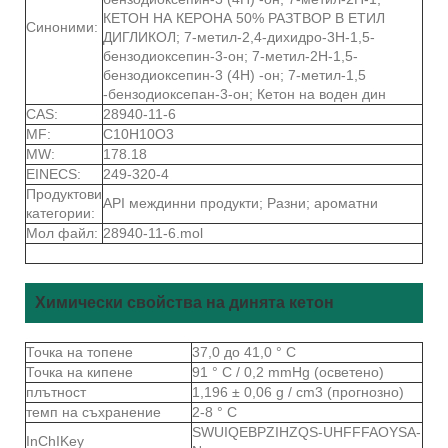
КЕТОН НА КЕРОНА 50% РАЗТВОР В ЕТИЛ
Синоними:
ДИГЛИКОЛ; 7-метил-2,4-дихидро-3Н-1,5-
бензодиоксепин-3-он; 7-метил-2Н-1,5-
бензодиоксепин-3 (4Н) -он; 7-метил-1,5
-бензодиоксепан-3-он; Кетон на воден дин
CAS:
28940-11-6
MF:
C10H10O3
MW:
178.18
EINECS:
249-320-4
Продуктови
API междинни продукти; Разни; ароматни
категории:
Мол файл:
28940-11-6.mol
Химически свойства на динята кетон
Точка на топене
37,0 до 41,0 ° С
Точка на кипене
91 ° C / 0,2 mmHg (осветено)
плътност
1,196 ± 0,06 g / cm3 (прогнозно)
темп на съхранение
2-8 ° С
SWUIQEBPZIHZQS-UHFFFAOYSA-
InChIKey