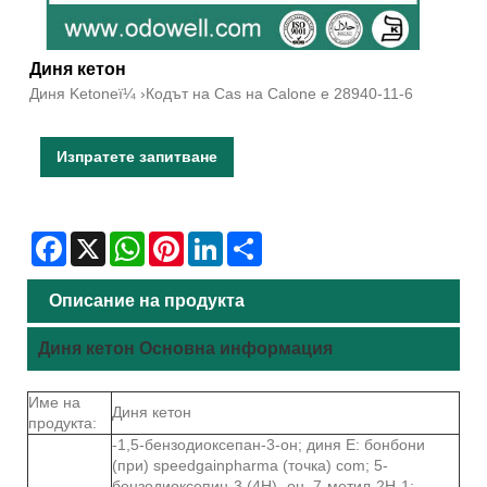
Диня кетон
Диня Ketoneï¼ ›Кодът на Cas на Calone е 28940-11-6
Изпратете запитване
Facebook
X
WhatsApp
Pinterest
LinkedIn
Share
Описание на продукта
Диня кетон Основна информация
Име на
Диня кетон
продукта:
-1,5-бензодиоксепан-3-он; диня Е: бонбони
(при) speedgainpharma (точка) com; 5-
бензодиоксепин-3 (4Н) -он, 7-метил-2Н-1;