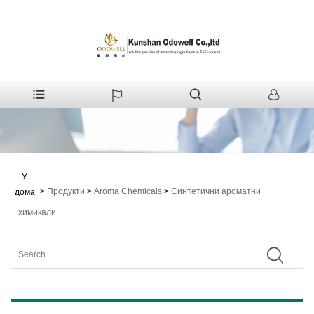
У
>
Продукти
>
Aroma Chemicals
>
Синтетични ароматни
дома
химикали