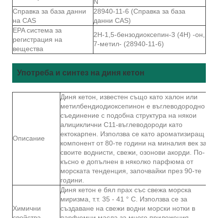
N
Справка за база данни
28940-11-6 (Справка за база
на CAS
данни CAS)
EPA система за
2Н-1,5-бензодиоксепин-3 (4Н) -он,
регистрация на
7-метил- (28940-11-6)
вещества
Употреба и синтез на диня кетон
Диня кетон, известен също като халон или
метилбендиодиоксепинон е въглеводородно
съединение с подобна структура на някои
алициклични С11-въглеводороди като
ектокарпен. Използва се като ароматизиращ
Описание
компонент от 80-те години на миналия век за
своите воднисти, свежи, озонови акорди. По-
късно е допълнен в няколко парфюма от
морската тенденция, започвайки през 90-те
години.
Диня кетон е бял прах със свежа морска
миризма, т.т. 35 - 41 ° C. Използва се за
Химични
създаване на свежи водни морски нотки в
свойства
парфюмни масла за много приложения,