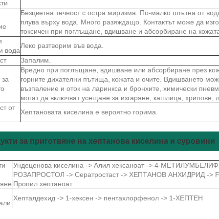
сти
Безцветна течност с остра миризма. По-малко плътна от вод
плува върху вода. Много разяждащо. Контактът може да изго
ие
токсичен при поглъщане, вдишване и абсорбиране на кожата.
и
Леко разтворим във вода.
и вода
ст
Запалим.
Вредно при поглъщане, вдишване или абсорбиране през кож
 за
горните дихателни пътища, кожата и очите. Вдишването мож
то
възпаление и оток на ларинкса и бронхите, химически пнев
могат да включват усещане за изгаряне, кашлица, хрипове, л
ст от
Хептановата киселина е вероятно горима.
укти за приготвяне на хептанова киселина и суровини
ти
Ундеценова киселина -> Алил хексаноат -> 4-МЕТИЛУМБЕЛИФ
РОЗАПРОСТОЛ -> Сератростаст -> ХЕПТАНОВ АНХИДРИД -> F
вяне
Пропил хептаноат
Хепталдехид -> 1-хексен -> пентахлорфенол -> 1-ХЕПТЕН
али