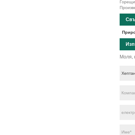
Горещи 
Произве
Свъ
Приро
Изп
Моля, 