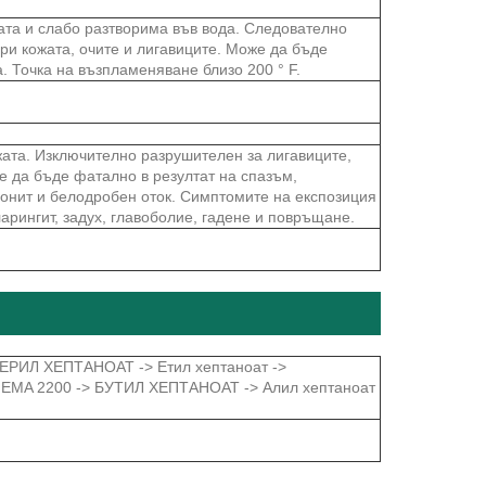
ата и слабо разтворима във вода. Следователно
ри кожата, очите и лигавиците. Може да бъде
 Точка на възпламеняване близо 200 ° F.
ата. Изключително разрушителен за лигавиците,
е да бъде фатално в резултат на спазъм,
монит и белодробен оток. Симптомите на експозиция
арингит, задух, главоболие, гадене и повръщане.
ЕРИЛ ХЕПТАНОАТ -> Етил хептаноат ->
EMA 2200 -> БУТИЛ ХЕПТАНОАТ -> Алил хептаноат