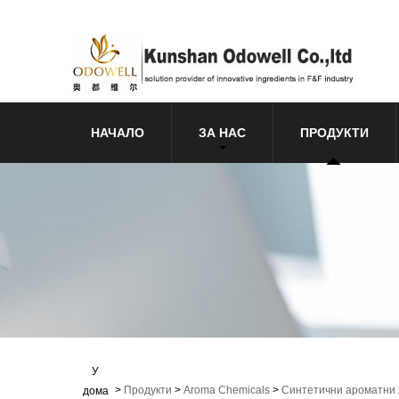
НАЧАЛО
ЗА НАС
ПРОДУКТИ
У
>
Продукти
>
Aroma Chemicals
>
Синтетични ароматни
дома