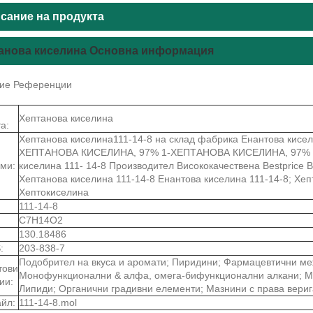
сание на продукта
анова киселина Основна информация
ие Референции
Хептанова киселина
а:
Хептанова киселина111-14-8 на склад фабрика Енантова кис
ХЕПТАНОВА КИСЕЛИНА, 97% 1-ХЕПТАНОВА КИСЕЛИНА, 97% 
ми:
киселина 111- 14-8 Производител Висококачествена Bestprice 
Хептанова киселина 111-14-8 Енантова киселина 111-14-8; Хеп
Хептокиселина
111-14-8
C7H14O2
130.18486
:
203-838-7
Подобрител на вкуса и аромати; Пиридини; Фармацевтични ме
тови
Монофункционални & алфа, омега-бифункционални алкани; Мо
ии:
Липиди; Органични градивни елементи; Мазнини с права вериг
йл:
111-14-8.mol