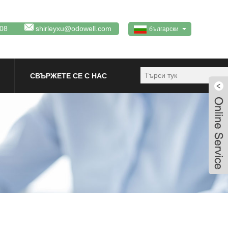
08
shirleyxu@odowell.com
български
СВЪРЖЕТЕ СЕ С НАС