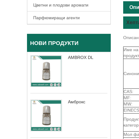
Цветни и плодови аромати
Опи
Парфюмиращи агенти
Хепт
Описан
НОВИ ПРОДУКТИ
Име на
продукт
AMBROX DL
Синони
CAS:
MF:
Амброкс
MW:
EINECS
Продук
категор
Мол фа