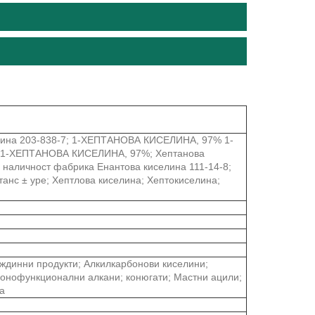
елина 203-838-7; 1-ХЕПТАНОВА КИСЕЛИНА, 97% 1-
1-ХЕПТАНОВА КИСЕЛИНА, 97%; Хептанова
В наличност фабрика Енантова киселина 111-14-8;
танс ± уре; Хептлова киселина; Хептокиселина;
ждинни продукти; Алкилкарбонови киселини;
нофункционални алкани; конюгати; Мастни ацили;
а