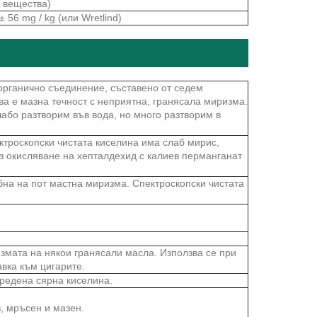
и вещества)
± 56 mg / kg (или Wretlind)
органично съединение, съставено от седем
ва е мазна течност с неприятна, гранясала миризма.
або разтворим във вода, но много разтворим в
троскопски чистата киселина има слаб мирис,
з окисляване на хепталдехид с калиев перманганат
бна на пот мастна миризма. Спектроскопски чистата
измата на някои гранясали масла. Използва се при
авка към цигарите.
зредена сярна киселина.
, мръсен и мазен.