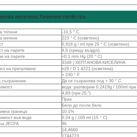
анова киселина Химични свойства
а топене
-10,5 ° С
а кипене
223 ° C (осветено)
ст
0,918 g / ml при 25 ° C (осветено)
ст на парите
4,5 (срещу въздух)
не на парите
<0,1 mm Hg (20 ° C)
3348 | ХЕПТАНОВА КИСЕЛИНА
тел на пречупване
n20 / D 1.4221 (осветена)
> 230 ° F
а съхранение
Да се ​​съхранява под + 30 ° C.
римост
вода: разтворим 0.2419g / 100ml при 
4,89 (при 25 ")
Прах
Бяло до почти бяло
зивна граница
10,1%
римост във вода
0,24 g / 100 ml (15 ° C)
на JECFA
96
14,4660
1744723