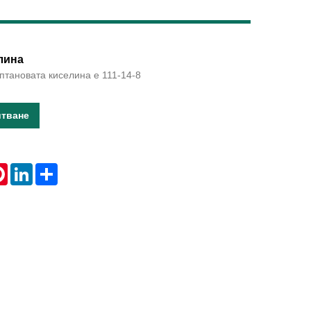
Live
лина
птановата киселина е 111-14-8
итване
tsApp
Pinterest
LinkedIn
Share