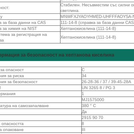
Стабилен. Несъвместим със силни ок
ност:
светлина.
ey
MNWFXJYAOYHMED-UHFFFAOYSA-
а за база данни на CAS
111-14-8 (справка за база данни CAS
а за химия на NIST
Хептанокиселина (111-14-8)
тема за регистрация на
Хептанокиселина (111-14-8)
ва
рмация за безопасност на хептанова киселина
 за опасност
C
ния за риска
34
ния за безопасност
26-28-36 / 37 / 39-45-28А
R
UN 3265 8 / PG 3
ермания
1
MJ1575000
атура на самозапалване
380 ° С
Да
2915 90 70
а опасността
8
за опаковане
III