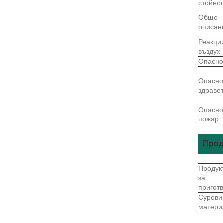
стойно
Общо
описан
Реакци
въздух 
Опасно
Опасно
здраве
Опасно
пожар
Прод
Продук
за
пригот
Сурови
матери