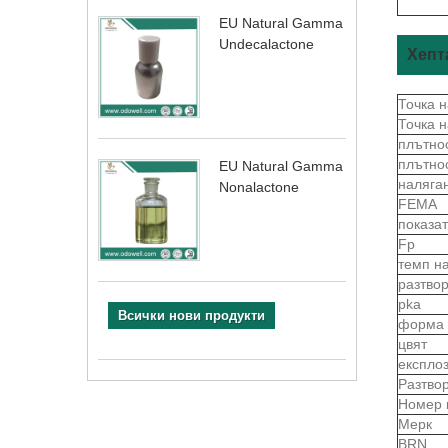
EU Natural Gamma
Undecalactone
Хепт
Точка н
Точка н
плътно
плътно
EU Natural Gamma
наляга
Nonalactone
FEMA
показа
Fp
темп н
разтво
pka
Всички нови продукти
форма
цвят
експло
Разтво
Номер 
Мерк
BRN