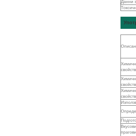
Данни 
Токсич
Упот
Описан
Химичн
свойст
Химичн
свойст
Химичн
свойст
Използ
Опреде
Подгот
Вкусов
прагов