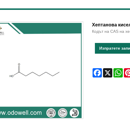
Хептанова кисе
Кодът на CAS на хе
Изпратете зап
Facebook
X
Wha