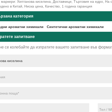
маркери: Хептанова киселина, Доставчици, Търговия на едро, На с
дено в Китай, Ниска цена, Качество, 1 година гаранция
рзана категория
дни ароматни химикали
Синтетични ароматни химикали
ратете запитване
не се колебайте да изпратите вашето запитване във формат