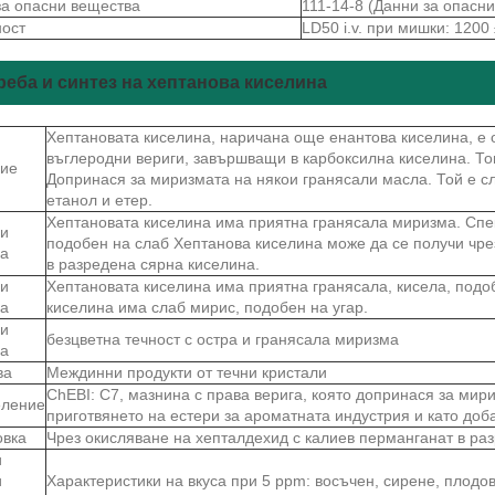
за опасни вещества
111-14-8 (Данни за опасн
ност
LD50 i.v. при мишки: 1200 
реба и синтез на хептанова киселина
Хептановата киселина, наричана още енантова киселина, е 
въглеродни вериги, завършващи в карбоксилна киселина. То
ие
Допринася за миризмата на някои гранясали масла. Той е сл
етанол и етер.
Хептановата киселина има приятна гранясала миризма. Спек
и
подобен на слаб Хептанова киселина може да се получи чре
ва
в разредена сярна киселина.
и
Хептановата киселина има приятна гранясала, кисела, подо
ва
киселина има слаб мирис, подобен на угар.
и
безцветна течност с остра и гранясала миризма
ва
ва
Междинни продукти от течни кристали
ChEBI: C7, мазнина с права верига, която допринася за мир
ление
приготвянето на естери за ароматната индустрия и като доб
овка
Чрез окисляване на хепталдехид с калиев перманганат в ра
и
и
Характеристики на вкуса при 5 ppm: восъчен, сирене, плодов