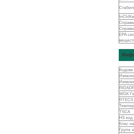
Стабил
InChIK
Справк
Справк
EPA сис
вещест
Инфо
Кодове
Изявле
Изявле
RIDAD
WGK Г
RTECS
Темпер
TSCA
HS код
Клас н
Група 