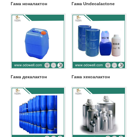
Гама ноналактон
Гама Undecalactone
Гама декалактон
Гама хексалактон