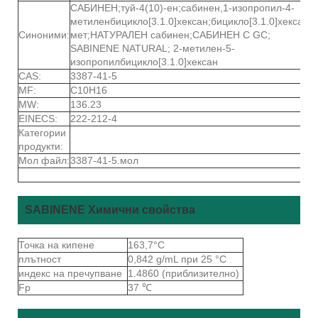
САБИНЕН;туй-4(10)-ен;сабинен,1-изопропил-4-
метиленбицикло[3.1.0]хексан;бицикло[3.1.0]хексан,4
Синоними:
мет;НАТУРАЛЕН сабинен;САБИНЕН С GC;
SABINENE NATURAL; 2-метилен-5-
изопропилбицикло[3.1.0]хексан
CAS:
3387-41-5
MF:
C10H16
MW:
136.23
EINECS:
222-212-4
Категории
продукти:
Мол файл:
3387-41-5.мол
SABINENE Химични свойства
Точка на кипене
163,7°С
плътност
0,842 g/mL при 25 °C
индекс на пречупване
1.4860 (приблизително)
Fp
37 ℃