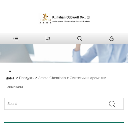
У
>
Продукти
>
Aroma Chemicals
>
Синтетични ароматни
дома
химикали