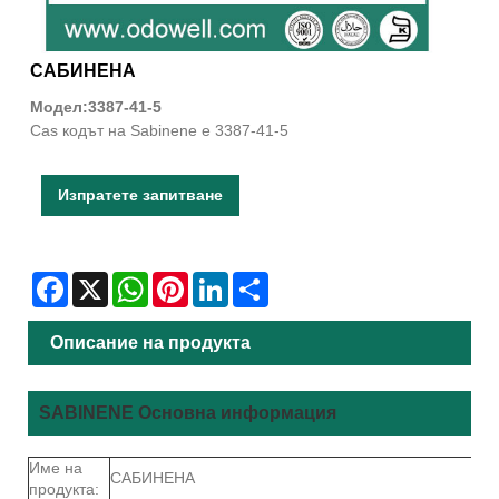
САБИНЕНА
Модел:3387-41-5
Cas кодът на Sabinene е 3387-41-5
Изпратете запитване
Facebook
X
WhatsApp
Pinterest
LinkedIn
Share
Описание на продукта
SABINENE Основна информация
Име на
САБИНЕНА
продукта: