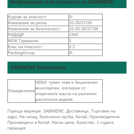
Информация за безопасност на SABINENE
Кодове за опасност
Xi
Изявления за риска
10-36/37/38
Изявления за безопасност
16-26-36/37/39
РИДАДР
1993
WGK Германия
3
Клас на опасност
3.2
PackingGroup
III
SABINENE Използване
ЧЕБИ: тужен това е бицикличен
монотерпен, изолиран от
Определение
етеричните масла на различни
растителни видове.
Горещи маркери: SABINENE, Доставчици, Търговия на
едро, На склад, Безплатна проба, Китай, Производители,
Произведено в Китай, Ниска цена, Качество, 1 година
гаранция