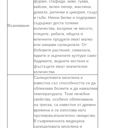
фурми, стафиди, киви, гуава,
кайсии, зелен пипер, маслини,
домати, репички и цикория; също
и гъби. Някои билки и подправки
съдържат доста големи
Възникване
количества, въпреки че месото,
птиците, рибата, яйцата и
млечните продукти имат малко
или никакви салицилати. От
бобовите растения, семената,
ядките и зърнените култури само
бадемите, водните кестени и
фъстъците имат значителни
количества.
Салициловата киселина е
известна със способността си да
облекчава болките и да намалява
температурата. Тези лечебни
свойства, особено облекчаване
на треска, са известни от древни
времена и се използва като
противовъзпалително лекарство.
В съвременната медицина
салициловата киселина и