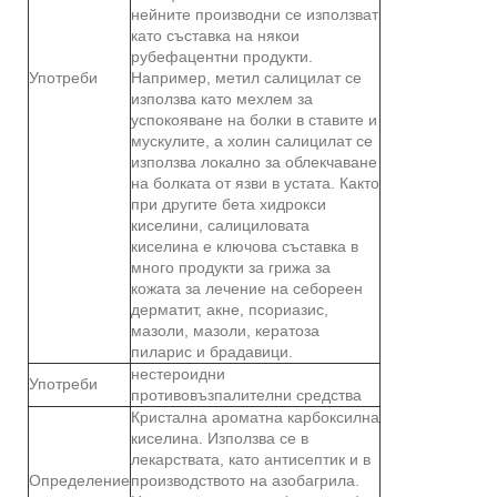
нейните производни се използват
като съставка на някои
рубефацентни продукти.
Употреби
Например, метил салицилат се
използва като мехлем за
успокояване на болки в ставите и
мускулите, а холин салицилат се
използва локално за облекчаване
на болката от язви в устата. Както
при другите бета хидрокси
киселини, салициловата
киселина е ключова съставка в
много продукти за грижа за
кожата за лечение на себореен
дерматит, акне, псориазис,
мазоли, мазоли, кератоза
пиларис и брадавици.
нестероидни
Употреби
противовъзпалителни средства
Кристална ароматна карбоксилна
киселина. Използва се в
лекарствата, като антисептик и в
Определение
производството на азобагрила.