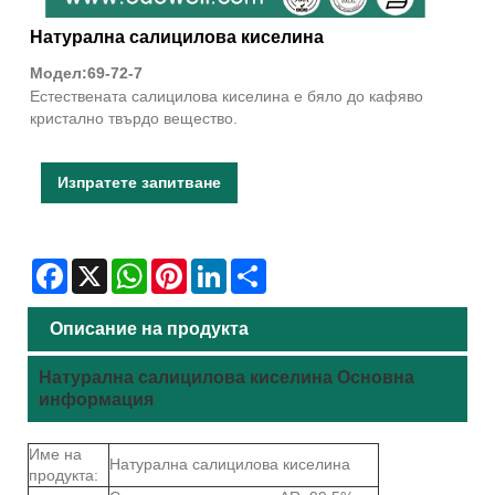
Натурална салицилова киселина
Модел:69-72-7
Естествената салицилова киселина е бяло до кафяво
кристално твърдо вещество.
Изпратете запитване
Facebook
X
WhatsApp
Pinterest
LinkedIn
Share
Описание на продукта
Натурална салицилова киселина Основна
информация
Име на
Натурална салицилова киселина
продукта: