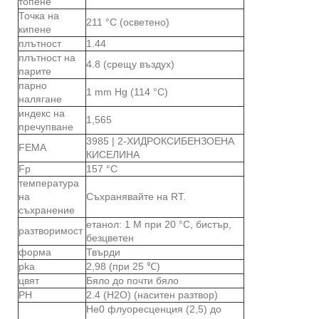
топене
Точка на
211 °C (осветено)
кипене
плътност
1.44
плътност на
4.8 (срещу въздух)
парите
парно
1 mm Hg (114 °C)
налягане
индекс на
1,565
пречупване
3985 | 2-ХИДРОКСИБЕНЗОЕНА
FEMA
КИСЕЛИНА
Fp
157 °C
температура
на
Съхранявайте на RT.
съхранение
етанол: 1 M при 20 °C, бистър,
разтворимост
безцветен
форма
Твърди
pka
2,98 (при 25 ℃)
цвят
Бяло до почти бяло
PH
2.4 (H2O) (наситен разтвор)
Не0 флуоресценция (2,5) до