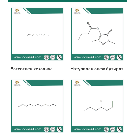
Естествен хексанал
Натурален свеж бутират