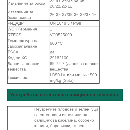
22-41-36/37/38-36-
Изявления за риска
20/21/22-11
Изявления за
26-39-37/39-36-36/37-16
безопасност
РИДАДР
UN 1648 3 / PGII
WGK Германия
1
RTECS
VO0525000
Температура на
500 °C
самозапалване
TSCA
да
Код по ХС
29182100
Данни за опасни
69-72-7 (данни за опасни
вещества
вещества)
LD50 i.v. при мишки: 500
Токсичност
mg/kg (Sota)
Употреба на естествена салицилова киселина
Неузрелите плодове и зеленчуци
са естествени източници на
салицилова киселина, особено
къпини, боровинки, пъпеш,