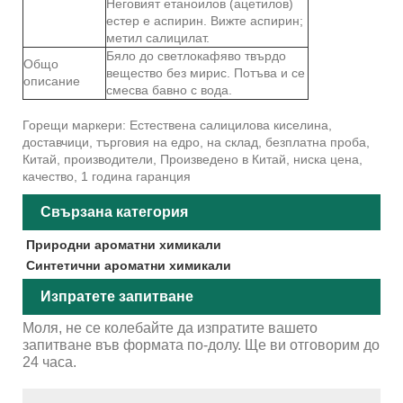
Неговият етаноилов (ацетилов)
естер е аспирин. Вижте аспирин;
метил салицилат.
Бяло до светлокафяво твърдо
Общо
вещество без мирис. Потъва и се
описание
смесва бавно с вода.
Горещи маркери: Естествена салицилова киселина,
доставчици, търговия на едро, на склад, безплатна проба,
Китай, производители, Произведено в Китай, ниска цена,
качество, 1 година гаранция
Свързана категория
Природни ароматни химикали
Синтетични ароматни химикали
Изпратете запитване
Моля, не се колебайте да изпратите вашето
запитване във формата по-долу. Ще ви отговорим до
24 часа.