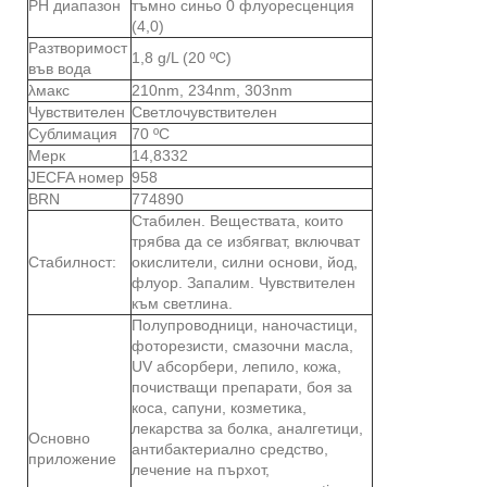
PH диапазон
тъмно синьо 0 флуоресценция
(4,0)
Разтворимост
1,8 g/L (20 ºC)
във вода
λмакс
210nm, 234nm, 303nm
Чувствителен
Светлочувствителен
Сублимация
70 ºC
Мерк
14,8332
JECFA номер
958
BRN
774890
Стабилен. Веществата, които
трябва да се избягват, включват
Стабилност:
окислители, силни основи, йод,
флуор. Запалим. Чувствителен
към светлина.
Полупроводници, наночастици,
фоторезисти, смазочни масла,
UV абсорбери, лепило, кожа,
почистващи препарати, боя за
коса, сапуни, козметика,
лекарства за болка, аналгетици,
Основно
антибактериално средство,
приложение
лечение на пърхот,