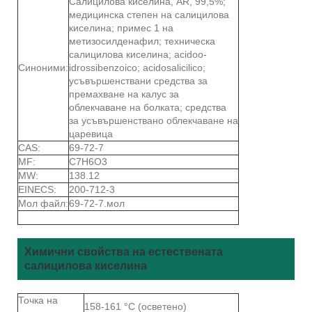
Салицилова киселина, AR, 99,5%;
медицинска степен на салицилова
киселина; примес 1 на
метизосилденафил; техническа
салицилова киселина; acidoo-
Синоними:
idrossibenzoico; acidosalicilico;
усъвършенствани средства за
премахване на калус за
облекчаване на болката; средства
за усъвършенствано облекчаване на
царевица
CAS:
69-72-7
MF:
C7H6O3
MW:
138.12
EINECS:
200-712-3
Мол файл:
69-72-7.мол
Химични свойства на естествената
салицилова киселина
Точка на
158-161 °C (осветено)