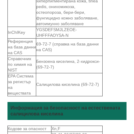
хиперпигментирана кожа, tinea
pedis, онихомикоза,
остеопороза, бери-бери,
фунгицидно кожно заболяване,
автоимунно заболяване
YGSDEFSMJLZEOE-
InChIKey
UHFFFAOYSA-N
Референция
69-72-7 (справка на база данни
на база данни
на CAS)
на CAS
Справочник
Бензоена киселина, 2-хидрокси-
по химия на
(69-72-7)
NIST
EPA Система
за регистър
Салицилова киселина (69-72-7)
на
веществата
Информация за безопасност на естествената
салицилова киселина
Кодове за опасност
Xn,F