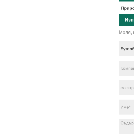
Приро
Изп
Моля, 