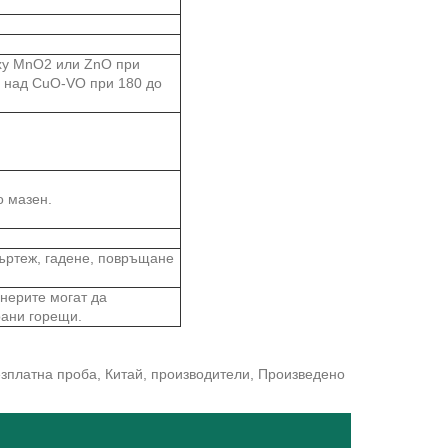
рху MnO2 или ZnO при
л над CuO-VO при 180 до
о мазен.
ъртеж, гадене, повръщане
йнерите могат да
рани горещи.
безплатна проба, Китай, производители, Произведено