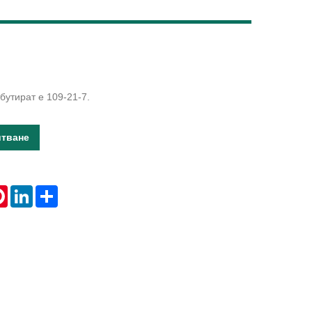
Live
бутират е 109-21-7.
итване
tsApp
Pinterest
LinkedIn
Share