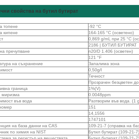
чни свойства на бутил бутират
на топене
-92 °C
на кипене
164-165 °C (осветено)
ст
0,869 g/mL при 25 °C (о
2186 | БУТИЛ БУТИРАТ
 на пречупване
n20/D 1.406 (осветен)
121 °F
атура на съхранение
Запалима зона
римост
0,50g/l
Течност
Прозрачен безцветен до
зивна граница
1%(V)
а миризма
0.0048ppm
римост във вода
Разтворим във вода. (1 g
номер
151
14,1556
1747101
нция на база данни на CAS
109-21-7 (справка на ба
чник по химия на NIST
Бутил бутират (109-21-7
стема за регистър на веществата
Бутил бутират (109-21-7