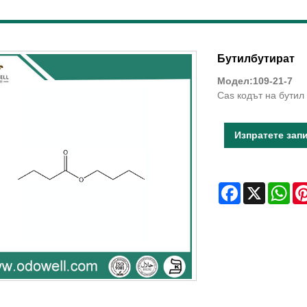
Бутилбутират
Модел:109-21-7
Cas кодът на бутил 
Изпратете зап
Facebook
X
Wha