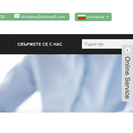
08
shirleyxu@odowell.com
български
СВЪРЖЕТЕ СЕ С НАС