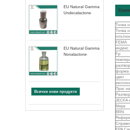
EU Natural Gamma
Хими
Undecalactone
Точка 
Точка 
плътно
FEMA
индекс
EU Natural Gamma
Fp
Nonalactone
темпер
разтво
форма
цвят
експло
Праг н
Всички нови продукти
Разтво
JECFA 
Мерк
BRN
Рефере
Справо
EPA Си