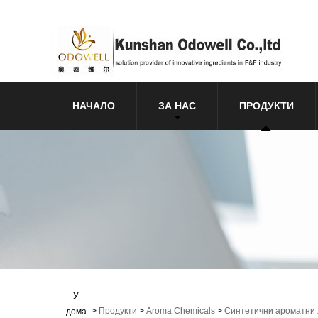
НАЧАЛО
ЗА НАС
ПРОДУКТИ
У
>
Продукти
>
Aroma Chemicals
>
Синтетични ароматни
дома