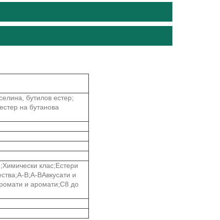
селина, бутилов естер;
 естер на бутанова
и;Химически клас;Естери
ства;A-B;A-BАвкусати и
ромати и аромати;C8 до