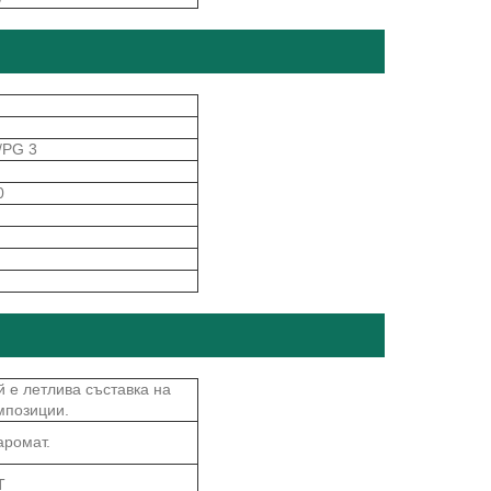
/PG 3
0
й е летлива съставка на
мпозиции.
аромат.
Т