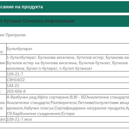
сание на продукта
л бутират Основна информация
ие Препратки
Бутилбутират
а:
1-бутилбутират; Бутанова киселина, бутилов естер; Бутанова ки
ми:
Бутилов естер на бутилова киселина; Бутилов бутилат; Бутилов
киселина; Бутил n-бутират; n-Бутил бутаноат
109-21-7
C8H16O2
144.21
:
203-656-8
A-Bазбучен ред;Alpha сортиране;B;BI - BZАналитични стандарт
рии
Аналитични стандарти;Разтворители;Летливи/полулетливи веще
и:
аромати;Азбучен списък;Сертифицирани натурални продукти;А
C9;Карбонилни съединения;Естери
йл:
109-21-7.мол