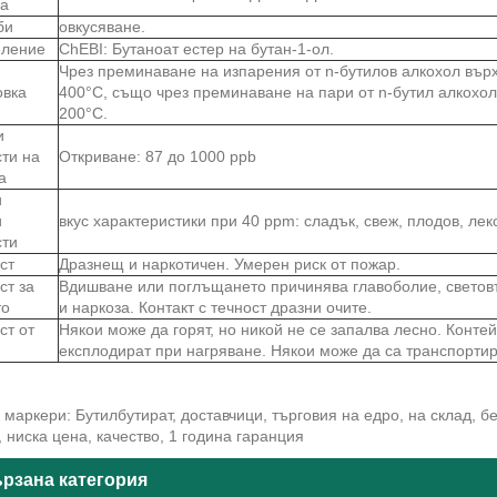
ва
би
овкусяване.
ление
ChEBI: Бутаноат естер на бутан-1-ол.
Чрез преминаване на изпарения от n-бутилов алкохол въ
овка
400°C, също чрез преминаване на пари от n-бутил алкохо
200°C.
и
сти на
Откриване: 87 до 1000 ppb
а
и
и
вкус характеристики при 40 ppm: сладък, свеж, плодов, лек
сти
ст
Дразнещ и наркотичен. Умерен риск от пожар.
ст за
Вдишване или поглъщането причинява главоболие, светов
то
и наркоза. Контакт с течност дразни очите.
ст от
Някои може да горят, но никой не се запалва лесно. Конте
експлодират при нагряване. Някои може да са транспорти
маркери: Бутилбутират, доставчици, търговия на едро, на склад, 
, ниска цена, качество, 1 година гаранция
рзана категория