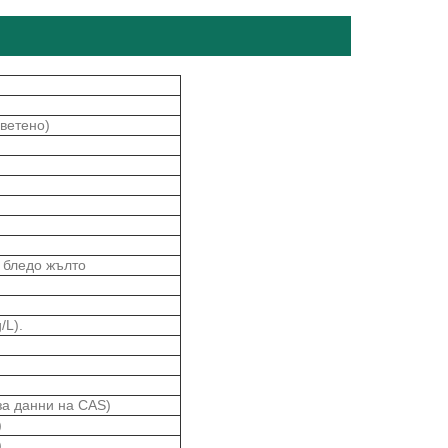
светено)
 бледо жълто
/L).
за данни на CAS)
)
)