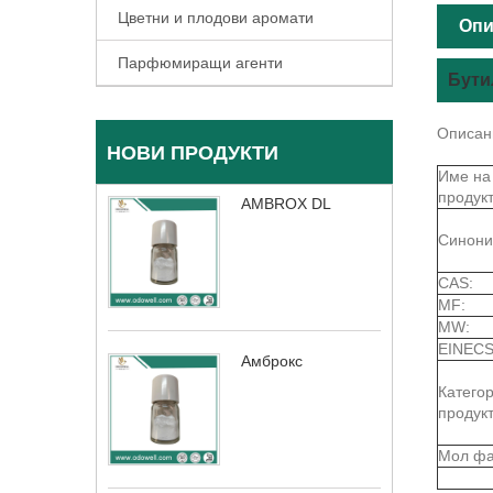
Цветни и плодови аромати
Опи
Парфюмиращи агенти
Бути
Описан
НОВИ ПРОДУКТИ
Име на
продукт
AMBROX DL
Синони
CAS:
MF:
MW:
EINECS
Амброкс
Катего
продукт
Мол фа