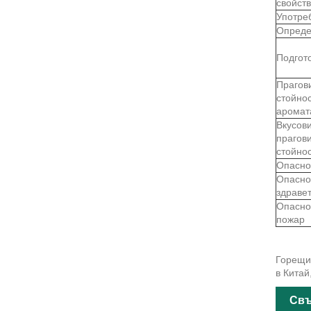
свойст
Употре
Опреде
Подгот
Прагов
стойно
аромат
Вкусов
прагов
стойно
Опасно
Опасно
здраве
Опасно
пожар
Горещи 
в Китай
Свъ