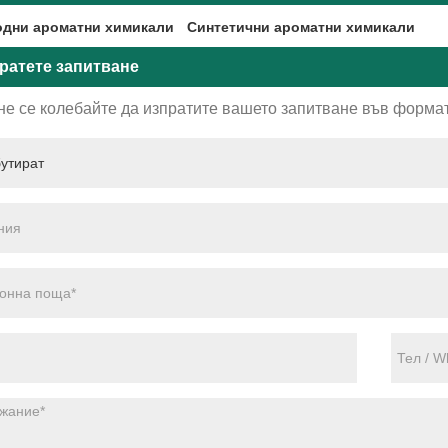
дни ароматни химикали
Синтетични ароматни химикали
ратете запитване
не се колебайте да изпратите вашето запитване във формат