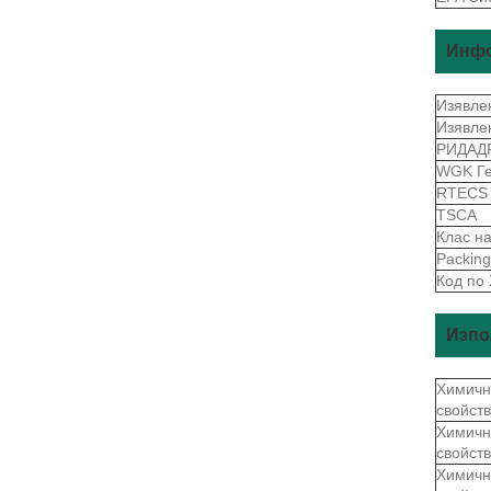
Инфо
Изявле
Изявле
РИДАД
WGK Г
RTEC
TSCA
Клас н
Packin
Код по
Изпо
Химичн
свойст
Химичн
свойст
Химичн