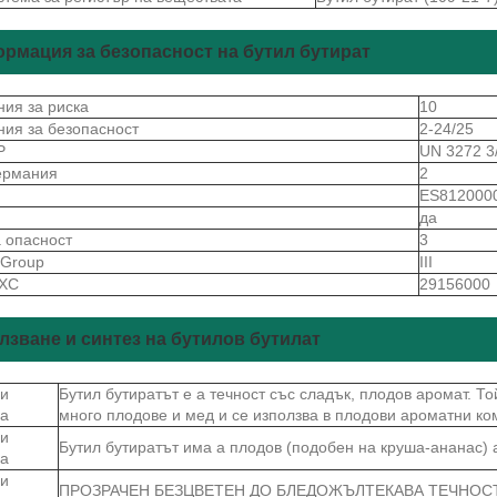
рмация за безопасност на бутил бутират
ния за риска
10
ния за безопасност
2-24/25
Р
UN 3272 3
ермания
2
S
ES812000
да
а опасност
3
gGroup
III
 ХС
29156000
лзване и синтез на бутилов бутилат
и
Бутил бутиратът е a течност със сладък, плодов аромат. То
ва
много плодове и мед и се използва в плодови ароматни ко
и
Бутил бутиратът има a плодов (подобен на круша-ананас) 
ва
и
ПРОЗРАЧЕН БЕЗЦВЕТЕН ДО БЛЕДОЖЪЛТЕКАВА ТЕЧНОС