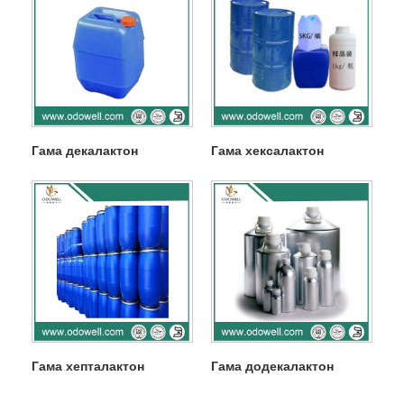
Гама декалактон
Гама хексалактон
Гама хепталактон
Гама додекалактон