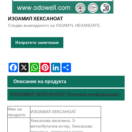
ИЗОАМИЛ ХЕКСАНОАТ
Следва въвеждането на ISOAMYL HEXANOATE.
Изпратете запитване
Facebook
X
WhatsApp
Pinterest
LinkedIn
Share
Описание на продукта
ИЗОАМИЛ ХЕКСАНОАТ Основна информация
Име на
ИЗОАМИЛ ХЕКСАНОАТ
продукта:
Хексанова киселина, 3-
метилбутилов естер; Хексанова
киселина, изопентил естер;