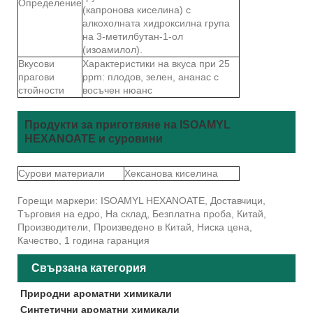
Определение
(капронова киселина) с
алкохолната хидроксилна група
на 3-метилбутан-1-ол
(изоамилол).
Вкусови
Характеристики на вкуса при 25
прагови
ppm: плодов, зелен, ананас с
стойности
восъчен нюанс
Продукти за приготвяне на ISOAMYL
HEXANOATE и суровини
Сурови материали
Хексанова киселина
Горещи маркери: ISOAMYL HEXANOATE, Доставчици,
Търговия на едро, На склад, Безплатна проба, Китай,
Производители, Произведено в Китай, Ниска цена,
Качество, 1 година гаранция
Свързана категория
Природни ароматни химикали
Синтетични ароматни химикали