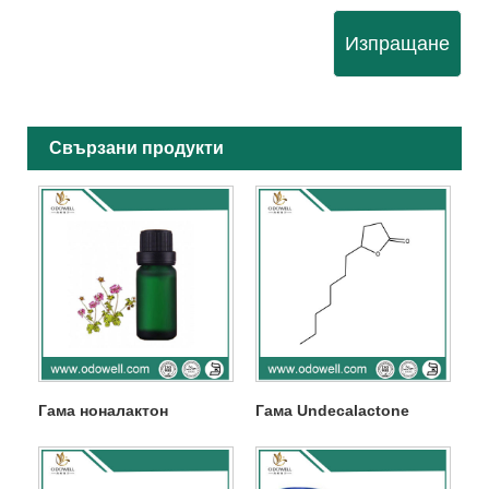
Изпращане
Свързани продукти
Гама ноналактон
Гама Undecalactone