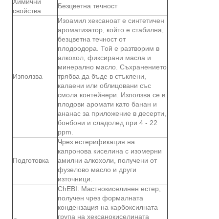
Химични
Безцветна течност
свойства
Изоамил хексаноат е синтетичен
ароматизатор, който е стабилна,
безцветна течност от
плодоодора. Той е разтворим в
алкохол, фиксирани масла и
минерално масло. Съхранението
Използва
трябва да бъде в стъклени,
калаени или облицовани със
смола контейнери. Използва се в
плодови аромати като банан и
ананас за приложение в десерти,
бонбони и сладолед при 4 - 22
ppm.
Чрез естерификация на
капронова киселина с изомерни
Подготовка
амилни алкохоли, получени от
фузелово масло и други
източници.
ChEBI: Мастнокиселинен естер,
получен чрез формалната
кондензация на карбоксилната
група на хексанокиселината