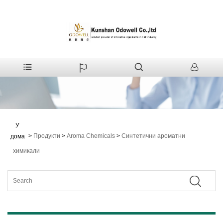
У
>
Продукти
>
Aroma Chemicals
>
Синтетични ароматни
дома
химикали