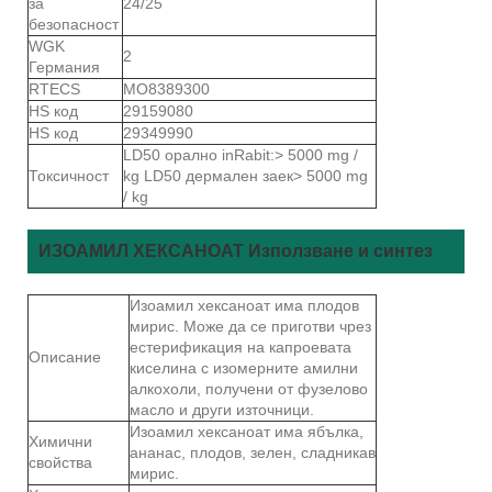
за
24/25
безопасност
WGK
2
Германия
RTECS
MO8389300
HS код
29159080
HS код
29349990
LD50 орално inRabit:> 5000 mg /
Токсичност
kg LD50 дермален заек> 5000 mg
/ kg
ИЗОАМИЛ ХЕКСАНОАТ Използване и синтез
Изоамил хексаноат има плодов
мирис. Може да се приготви чрез
естерификация на капроевата
Описание
киселина с изомерните амилни
алкохоли, получени от фузелово
масло и други източници.
Изоамил хексаноат има ябълка,
Химични
ананас, плодов, зелен, сладникав
свойства
мирис.