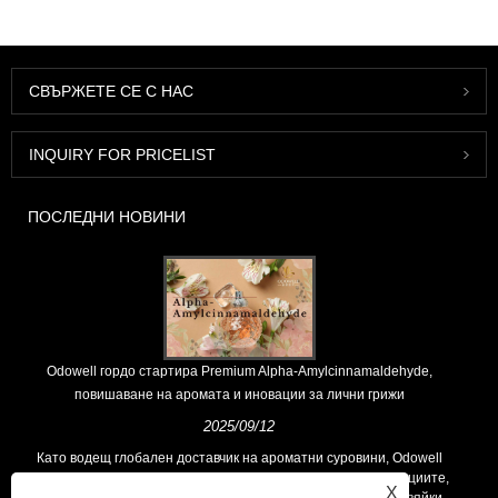
СВЪРЖЕТЕ СЕ С НАС
INQUIRY FOR PRICELIST
ПОСЛЕДНИ НОВИНИ
Odowell гордо стартира Premium Alpha-Amylcinnamaldehyde,
повишаване на аромата и иновации за лични грижи
2025/09/12
Като водещ глобален доставчик на ароматни суровини, Odowell
поддържа основна философия на „ориентирана към иновациите,
X