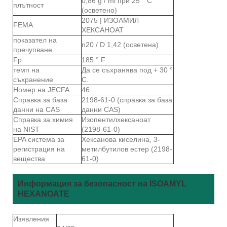
0,86 g / ml при 25 ° C
плътност
(осветено)
2075 | ИЗОАМИЛ
FEMA
ХЕКСАНОАТ
показател на
n20 / D 1,42 (осветена)
пречупване
Fp
185 ° F
темп на
Да се ​​съхранява под + 30 °
съхранение
C.
Номер на JECFA
46
Справка за база
2198-61-0 (справка за база
данни на CAS
данни CAS)
Справка за химия
Изопентилхексаноат
на NIST
(2198-61-0)
EPA система за
Хексанова киселина, 3-
регистрация на
метилбутилов естер (2198-
вещества
61-0)
Информация за безопасност на ISOAMYL
HEXANOATE
Изявления