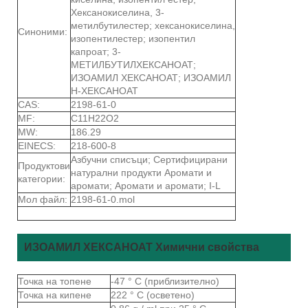
Хексанокиселина, 3-
метилбутилестер; хексанокиселина,
Синоними:
изопентилестер; изопентил
капроат; 3-
МЕТИЛБУТИЛХЕКСАНОАТ;
ИЗОАМИЛ ХЕКСАНОАТ; ИЗОАМИЛ
Н-ХЕКСАНОАТ
CAS:
2198-61-0
MF:
C11H22O2
MW:
186.29
EINECS:
218-600-8
Азбучни списъци; Сертифицирани
Продуктови
натурални продукти Аромати и
категории:
аромати; Аромати и аромати; I-L
Мол файл:
2198-61-0.mol
ИЗОАМИЛ ХЕКСАНОАТ Химични свойства
Точка на топене
-47 ° C (приблизително)
Точка на кипене
222 ° C (осветено)