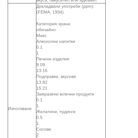
Докладвани употреби (ppm):
(FEMA, 1994)
Категория храна
обичайно
Макс.
Алкохолни напитки
0.1
1
Печени изделия
9.09
13.16
Подправки, вкусове
13.82
15.21
Замразени млечни продукти
0.1
1
Използване
Желатини, пудинги
0.5
1
Сосове
2