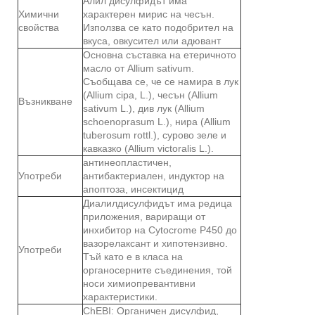
Алил дисулфидът има
Химични
характерен мирис на чесън.
свойства
Използва се като подобрител на
вкуса, овкусител или адювант
Основна съставка на етеричното
масло от Allium sativum.
Съобщава се, че се намира в лук
(Allium cipa, L.), чесън (Allium
Възникване
sativum L.), див лук (Allium
schoenoprasum L.), нира (Allium
tuberosum rottl.), сурово зеле и
кавказко (Allium victoralis L.).
антинеопластичен,
Употреби
антибактериален, индуктор на
апоптоза, инсектицид
Диалилдисулфидът има редица
приложения, вариращи от
инхибитор на Cytocrome P450 до
вазорелаксант и хипотензивно.
Употреби
Тъй като е в класа на
органосерните съединения, той
носи химиопревантивни
характеристики.
ChEBI: Органичен дисулфид,