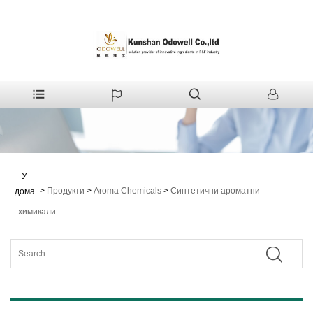
У
>
Продукти
>
Aroma Chemicals
>
Синтетични ароматни
дома
химикали