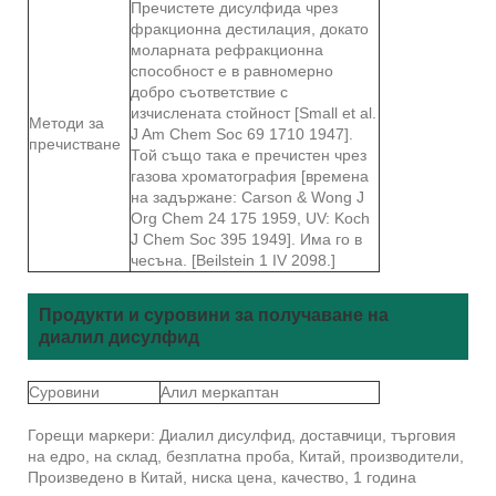
Пречистете дисулфида чрез
фракционна дестилация, докато
моларната рефракционна
способност е в равномерно
добро съответствие с
изчислената стойност [Small et al.
Методи за
J Am Chem Soc 69 1710 1947].
пречистване
Той също така е пречистен чрез
газова хроматография [времена
на задържане: Carson & Wong J
Org Chem 24 175 1959, UV: Koch
J Chem Soc 395 1949]. Има го в
чесъна. [Beilstein 1 IV 2098.]
Продукти и суровини за получаване на
диалил дисулфид
Суровини
Алил меркаптан
Горещи маркери: Диалил дисулфид, доставчици, търговия
на едро, на склад, безплатна проба, Китай, производители,
Произведено в Китай, ниска цена, качество, 1 година