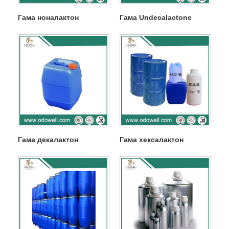
Гама ноналактон
Гама Undecalactone
Гама декалактон
Гама хексалактон