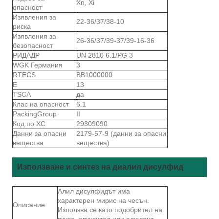
Xn, Xi
опасност
Изявления за
22-36/37/38-10
риска
Изявления за
26-36/37/39-37/39-16-36
безопасност
РИДАДР
UN 2810 6.1/PG 3
WGK Германия
3
RTECS
BB1000000
Е
13
TSCA
да
Клас на опасност
6.1
PackingGroup
II
Код по ХС
29309090
Данни за опасни
2179-57-9 (данни за опасни
вещества
вещества)
Използване и синтез на диалил дисулфид
Алил дисулфидът има
характерен мирис на чесън.
Описание
Използва се като подобрител на
вкуса, овкусител или адювант.