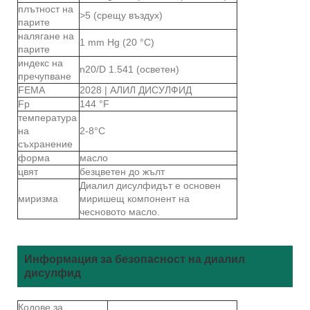
плътност на
>5 (срещу въздух)
парите
налягане на
1 mm Hg (20 °C)
парите
индекс на
n20/D 1.541 (осветен)
пречупване
FEMA
2028 | АЛИЛ ДИСУЛФИД
Fp
144 °F
температура
на
2-8°C
съхранение
форма
масло
цвят
безцветен до жълт
Диалил дисулфидът е основен
миризма
миришещ компонент на
чесновото масло.
Информация за безопасност на диалил
дисулфид
Кодове за