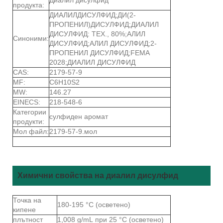
продукта:
ДИАЛИЛДИСУЛФИД;ДИ(2-
ПРОПЕНИЛ)ДИСУЛФИД;ДИАЛИЛ
ДИСУЛФИД: ТЕХ., 80%;АЛИЛ
Синоними:
ДИСУЛФИД;АЛИЛ ДИСУЛФИД;2-
ПРОПЕНИЛ ДИСУЛФИД;FEMA
2028;ДИАЛИЛ ДИСУЛФИД
CAS:
2179-57-9
MF:
C6H10S2
MW:
146.27
EINECS:
218-548-6
Категории
сулфиден аромат
продукти:
Мол файл:
2179-57-9.мол
Химични свойства на диалил дисулфид
Точка на
180-195 °C (осветено)
кипене
плътност
1,008 g/mL при 25 °C (осветено)