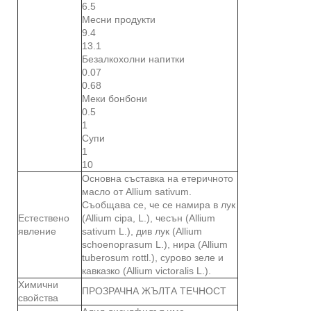
6.5
Месни продукти
9.4
13.1
Безалкохолни напитки
0.07
0.68
Меки бонбони
0.5
1
Супи
1
10
Основна съставка на етеричното
масло от Allium sativum.
Съобщава се, че се намира в лук
Естествено
(Allium cipa, L.), чесън (Allium
явление
sativum L.), див лук (Allium
schoenoprasum L.), нира (Allium
tuberosum rottl.), сурово зеле и
кавказко (Allium victoralis L.).
Химични
ПРОЗРАЧНА ЖЪЛТА ТЕЧНОСТ
свойства