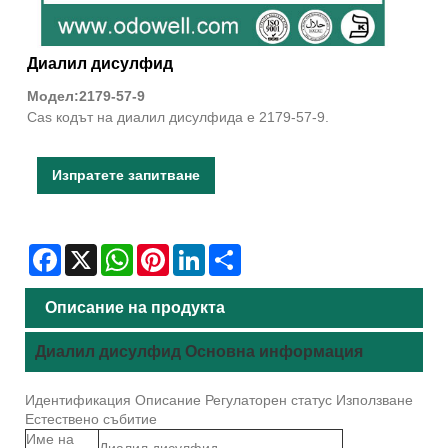
Диалил дисулфид
Модел:2179-57-9
Cas кодът на диалил дисулфида е 2179-57-9.
Изпратете запитване
Facebook
X
WhatsApp
Pinterest
LinkedIn
Share
Описание на продукта
Диалил дисулфид Основна информация
Идентификация Описание Регулаторен статус Използване
Естествено събитие
Име на
Диалил дисулфид