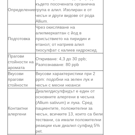
където посочената органична
Определение
група е алил. Изолиран е от
чесън и други видове от рода
Allium.
Чрез окисляване на
алилмеркаптан с йод в
Подготовка
присъствието на пиридин и
етанол; от натриев алил
тиосулфат с калиев хидроксид.
Прагови
Откриване: 4,3 до 30 ppb;
стойности на
Разпознаване: 80 ppb
аромата
Вкусови
Вкусови характеристики при 2
прагови
ppm: подобни на зелен лук и
стойности
чесън с месни нюанси
Диалилдисулфидът е един от
основните алергени в чесъна
(Allium sativum) и лука. Сред
Контактни
пациентите, положителни за
алергени
чесън, всичките 13, които са били
тествани, са имали положителни
реакции към диалил сулфид 5%
pet.