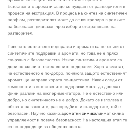
Естествените аромати също се нуждаят от разтворители в
процеса на екстракция. В процеса на синтез на синтетичен
парфюм, разтворителят може да се контролира в рамките
на безопасен диапазон чрез избор и отстраняване на
разтворител.
Повечето естествени подправки и аромати са по-скъпи от
синтетичните подправки и аромати, но това не е пряко
свързано с безопасността. Някои синтетични аромати са
дори по-скъпи от естествените подправки. Хората смятат,
че естественото е по-добро, понякога защото естественият
аромат ще направи хората по-щастливи. Някои следи от
компоненти в естествените подправки могат да донесат
фини разлики на експериментатора. Не е естествено или
добро, но синтетичното не е добро. Докато се използва в
обхвата на законите, разпоредбите и стандартите, той е
безопасен. Научно казано,
ароматни химикали
имат силна
управляемост и повече безопасност. На настоящия етап те
са по-подходящи за обществеността.