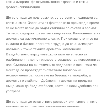
кожна алергия, фоточувствително отравяне и кожна
фотосенсибилизация.
Що се отнася до подправките, естествените подправки са
сложна смес. Засегнати от фактори като произход и време,
те не могат лесно да бъдат стабилни по състав и аромат.
Те често съдържат различни съединения. Компонентите на
аромата са изключително сложни. При сегашното ниво на
химията и биотехнологиите е трудно да се анализират
напълно и точно техните ароматни компоненти.
Въздействието върху човешкото тяло не е лесно за
разбиране и някои от рисковете всъщност са неизвестни за
нас; Съставът на синтетичните подправки е ясен, така че
могат да се провеждат съответните биологични
експерименти за постигане на безопасна употреба, а
ароматът е стабилен. Добавеният аромат на продукта
също може да бъде стабилен, което ни носи удобство при
употреба.
Що се отнася до остатъчните разтворители, синтетичните
аромати са същите като естествените аромати.