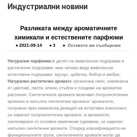
Индустриални новини
Разликата между ароматичните
химикали и естествените парфюми
●
2021-09-14
●
3
●
Оставете ми съобщение
Натурални парфюми
се делят на животински подправки и
растителни подправки: има четири вида животински
естествени подправки: мускус, цибетка, бобър и амбра;
Натурален растителен аромат
е органична смес, извлечена
от цветове, листа, клони, стъбла и плодове на ароматни
растения. Синтетичните аромати включват полусинтетични
аромати и напълно синтетични аромати: ароматите,
получени чрез химическа реакция на естествен компонент,
се наричат ​​полусинтетични аромати, а ароматите,
синтезирани от основни химически суровини, се наричат ​​
напълно синтетични аромати. Според класификацията на
функционалните групи, синтетичните аромати могат да