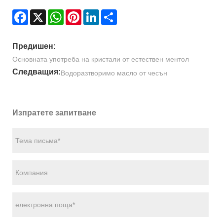
Facebook
X
WhatsApp
Pinterest
LinkedIn
Share
Предишен:
Основната употреба на кристали от естествен ментол
Следващия:
Водоразтворимо масло от чесън
Изпратете запитване