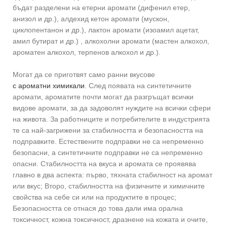
бъдат разделени на етерни аромати (дифенил етер,
анизол и др.), алдехид кетон аромати (мускон,
циклопентанон и др.), лактон аромати (изоамил ацетат,
амил бутират и др.) , алкохолни аромати (мастен алкохол,
ароматен алкохол, терпенов алкохол и др.).
Могат да се приготвят само ранни вкусове
с ароматни химикали
. След появата на синтетичните
аромати, ароматите почти могат да разгръщат всички
видове аромати, за да задоволят нуждите на всички сфери
на живота. За работниците и потребителите в индустрията
те са най-загрижени за стабилността и безопасността на
подправките. Естествените подправки не са непременно
безопасни, а синтетичните подправки не са непременно
опасни. Стабилността на вкуса и аромата се проявява
главно в два аспекта: първо, тяхната стабилност на аромат
или вкус; Второ, стабилността на физичните и химичните
свойства на себе си или на продуктите в процес;
Безопасността се отнася до това дали има орална
токсичност, кожна токсичност, дразнене на кожата и очите,