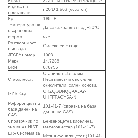
FEMA
2733 | МЕТИЛ ФЕНИЛАЦЕТАТ
индекс на
n20/D 1.503 (осветен)
пречупване
Fp
195 °F
температура на
Да се ​​съхранява под +30°C.
съхранение
форма
чист
Разтворимост
Смесва се с вода.
във вода
JECFA номер
1008
Мерк
14,7268
BRN
878795
Стабилен. Запалим.
Стабилност:
Несъвместим със силни
окислители, силни основи.
CRZQGDNQQAALAY-
InChIKey
UHFFFAOYSA-N
Референция на
101-41-7 (справка на база
база данни на
данни на CAS)
CAS
Справочник по
Бензеноцетна киселина,
химия на NIST
метилов естер (101-41-7)
EPA Система за
Метил фенилацетат (101-41-