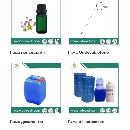
Гама ноналактон
Гама Undecalactone
Гама декалактон
Гама хексалактон