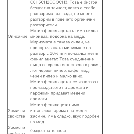
C6H5CH2COOCH3. Това е бистра
безцветна течност, която е слабо
разтворима във вода, но много
разтворим в повечето органични
разтворители.
Метил фенил ацетатът има силна
Описание
миризма, подобна на меда.
Миризмата е такава силен, че
препоръчваната миризма е на
разтвор с 10% или по-малко метил
фенил ацетат. Това съединение
също се среща естествено в ракия,
лют червен пипер, кафе, мед,
черен пипер и малко вино.
Метил фенил ацетат се използва в
производството на аромати и
парфюми придават медени
аромати.
Метил фенилацетат има
Химични
интензивен аромат на мед и
свойства
жасмин. Има сладко, вкус подобен
на мед.
Химични
безцветна течност
свойства