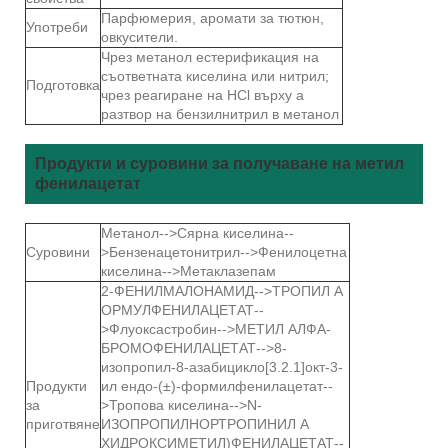
Парфюмерия, аромати за тютюн,
Употреби
овкусители.
Чрез метанол естерификация на
съответната киселина или нитрил;
Подготовка
чрез реагиране на HCl върху a
разтвор на бензилнитрил в метанол
Продукти и суровини за получаване на метил
фенилацетат
Метанол-->Сярна киселина--
Суровини
>Бензенацетонитрил-->Фенилоцетна
киселина-->Метаклазепам
2-ФЕНИЛМАЛОНАМИД-->ТРОПИЛ А
ОРМУЛФЕНИЛАЦЕТАТ--
>Флуоксастробин-->МЕТИЛ АЛФА-
БРОМОФЕНИЛАЦЕТАТ-->8-
изопропил-8-азабицикло[3.2.1]окт-3-
Продукти
ил ендо-(±)-формилфенилацетат--
за
>Тропова киселина-->N-
приготвяне
ИЗОПРОПИЛНОРТРОПИНИЛ А
ХИДРОКСИМЕТИЛ)ФЕНИЛАЦЕТАТ--