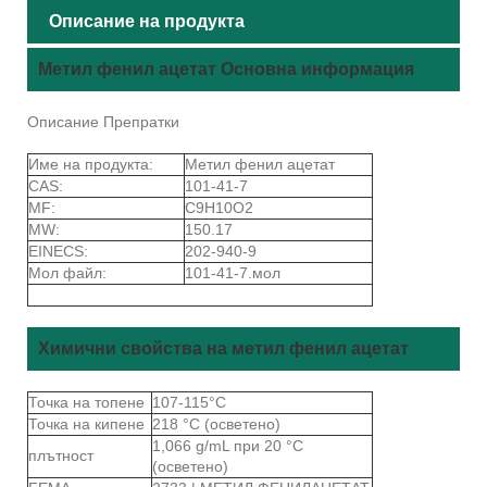
Описание на продукта
Метил фенил ацетат Основна информация
Описание Препратки
Име на продукта:
Метил фенил ацетат
CAS:
101-41-7
MF:
C9H10O2
MW:
150.17
EINECS:
202-940-9
Мол файл:
101-41-7.мол
Химични свойства на метил фенил ацетат
Точка на топене
107-115°С
Точка на кипене
218 °C (осветено)
1,066 g/mL при 20 °C
плътност
(осветено)