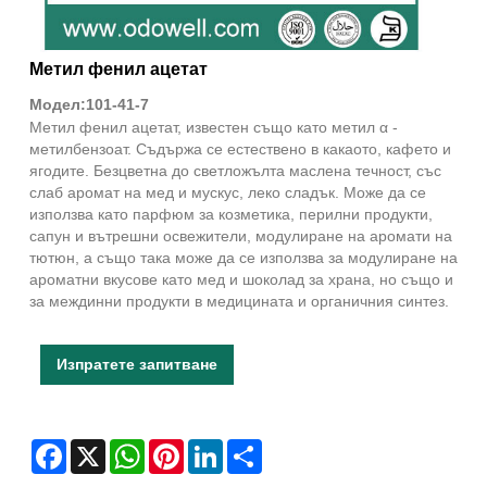
Метил фенил ацетат
Модел:101-41-7
Метил фенил ацетат, известен също като метил α -
метилбензоат. Съдържа се естествено в какаото, кафето и
ягодите. Безцветна до светложълта маслена течност, със
слаб аромат на мед и мускус, леко сладък. Може да се
използва като парфюм за козметика, перилни продукти,
сапун и вътрешни освежители, модулиране на аромати на
тютюн, а също така може да се използва за модулиране на
ароматни вкусове като мед и шоколад за храна, но също и
за междинни продукти в медицината и органичния синтез.
Изпратете запитване
Facebook
X
WhatsApp
Pinterest
LinkedIn
Share