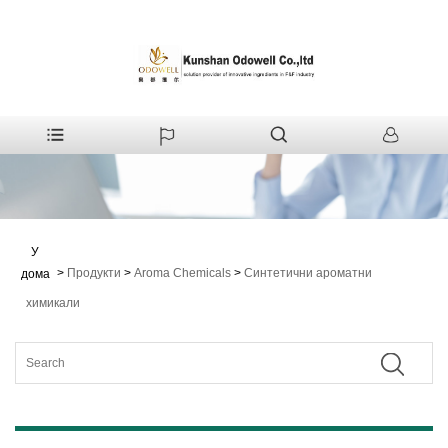
У
>
Продукти
>
Aroma Chemicals
>
Синтетични ароматни
дома
химикали