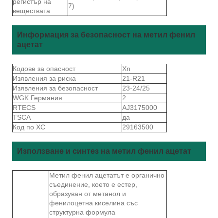
регистър на
7)
веществата
Информация за безопасност на метил фенил
ацетат
Кодове за опасност
Xn
Изявления за риска
21-R21
Изявления за безопасност
23-24/25
WGK Германия
2
RTECS
AJ3175000
TSCA
да
Код по ХС
29163500
Използване и синтез на метил фенил ацетат
Метил фенил ацетатът е органично
съединение, което е естер,
образуван от метанол и
фенилоцетна киселина със
структурна формула