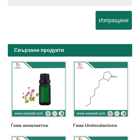
Изпращане
Свързани продукти
Гама ноналактон
Гама Undecalactone