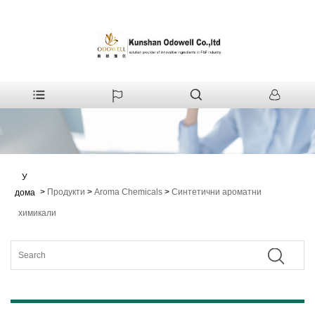
У
>
Продукти
>
Aroma Chemicals
>
Синтетични ароматни
дома
химикали