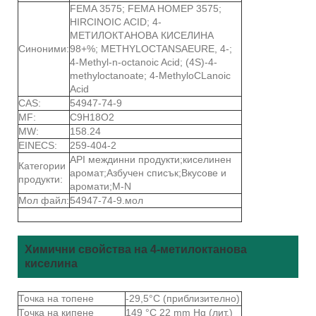
FEMA 3575; FEMA НОМЕР 3575;
HIRCINOIC ACID; 4-
МЕТИЛОКТАНОВА КИСЕЛИНА
Синоними:
98+%; METHYLOCTANSAEURE, 4-;
4-Methyl-n-octanoic Acid; (4S)-4-
methyloctanoate; 4-MethyloCLanoic
Acid
CAS:
54947-74-9
MF:
C9H18O2
MW:
158.24
EINECS:
259-404-2
API междинни продукти;киселинен
Категории
аромат;Азбучен списък;Вкусове и
продукти:
аромати;M-N
Мол файл:
54947-74-9.мол
Химични свойства на 4-метилоктанова
киселина
Точка на топене
-29,5°C (приблизително)
Точка на кипене
149 °C 22 mm Hg (лит.)