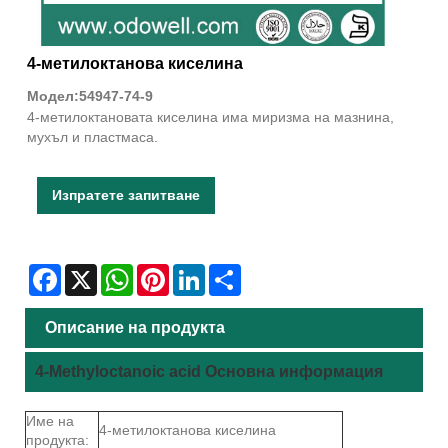
4-метилоктанова киселина
Модел:54947-74-9
4-метилоктановата киселина има миризма на мазнина,
мухъл и пластмаса.
Изпратете запитване
Facebook
X
WhatsApp
Pinterest
LinkedIn
Share
Описание на продукта
4-Methyloctanoic acid Основна информация
Име на
4-метилоктанова киселина
продукта: