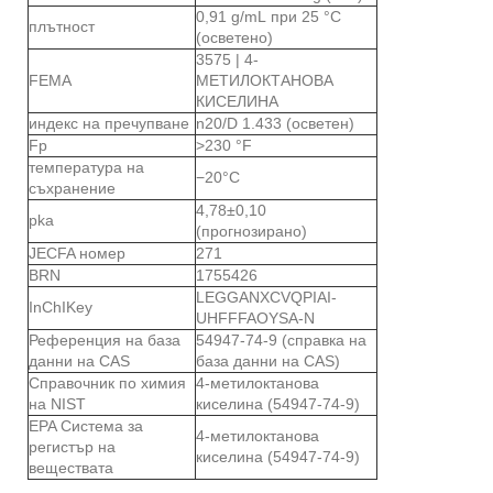
0,91 g/mL при 25 °C
плътност
(осветено)
3575 | 4-
FEMA
МЕТИЛОКТАНОВА
КИСЕЛИНА
индекс на пречупване
n20/D 1.433 (осветен)
Fp
>230 °F
температура на
−20°C
съхранение
4,78±0,10
pka
(прогнозирано)
JECFA номер
271
BRN
1755426
LEGGANXCVQPIAI-
InChIKey
UHFFFAOYSA-N
Референция на база
54947-74-9 (справка на
данни на CAS
база данни на CAS)
Справочник по химия
4-метилоктанова
на NIST
киселина (54947-74-9)
EPA Система за
4-метилоктанова
регистър на
киселина (54947-74-9)
веществата