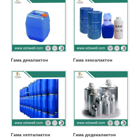
Гама декалактон
Гама хексалактон
Гама хепталактон
Гама додекалактон