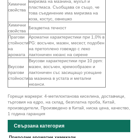
миризма на мазнина, мухъл и
Химични
пластмаса. Съобщава се също, че
свойства
това съединение има миризма на
коза, костус, овнешко
Химични
Безцветна течност
свойства
Прагови
Ароматни характеристики при 1,0% в
стойности
PG: восъчен, мазен, месест, подобен
на
на претоплено говеждо с леко
аромата
лактоничен нюанс на сирене
Вкусови характеристики при 10 ppm:
Вкусови
мазен, восъчен, кремообразен и
прагови
лактоничен със засищащо усещане
стойности
за мазнина в устата и метални
нюанси.
Горещи маркери: 4-метилоктанова киселина, доставчици,
търговия на едро, на склад, безплатна проба, Китай,
производители, Произведено в Китай, ниска цена, качество,
1 година гаранция
Свързана категория
Природни ароматни химикали