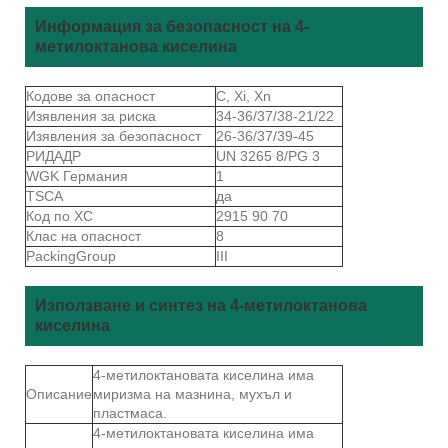
Информация за безопасност на 4-
метилоктанова киселина
Кодове за опасност
C, Xi, Xn
Изявления за риска
34-36/37/38-21/22
Изявления за безопасност
26-36/37/39-45
РИДАДР
UN 3265 8/PG 3
WGK Германия
1
TSCA
да
Код по ХС
2915 90 70
Клас на опасност
8
PackingGroup
III
Използване и синтез на 4-метилоктанова
киселина
4-метилоктановата киселина има
Описание
миризма на мазнина, мухъл и
пластмаса.
4-метилоктановата киселина има