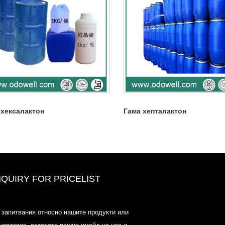
 хексалактон
Гама хепталактон
NQUIRY FOR PRICELIST
Ценови списък на Odowell-Marke
 запитвания относно нашите продукти или
2025.6.14-2025.07.25