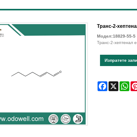
Транс-2-хептена
Модел:18829-55-5
Транс-2-хептенал е
Изпратете зап
Facebook
X
Wha