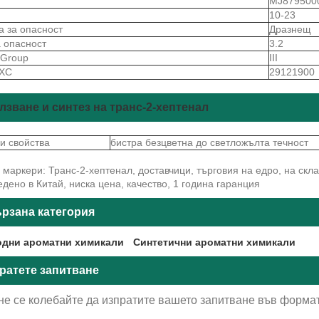
S
MJ879500
10-23
а за опасност
Дразнещ
а опасност
3.2
gGroup
III
 ХС
29121900
лзване и синтез на транс-2-хептенал
и свойства
бистра безцветна до светложълта течност
маркери: Транс-2-хептенал, доставчици, търговия на едро, на скла
дено в Китай, ниска цена, качество, 1 година гаранция
рзана категория
дни ароматни химикали
Синтетични ароматни химикали
ратете запитване
не се колебайте да изпратите вашето запитване във формат