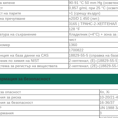
на кипене
90-91 °C 50 mm Hg (осветен
ст
0,857 g/mL при 25 °C (освет
ст на парите
>1 (срещу въздух)
 на пречупване
n20/D 1.450 (лит.)
3165 | ТРАНС-2-ХЕПТЕНАЛ
128 °F
атура на съхранение
Хладилник (+4°C) + зона за
чист
номер
1360
1700822
нция на база данни на CAS
18829-55-5 (справка на баз
чник по химия на NIST
2-хептенал, (E)-(18829-55-5
стема за регистър на веществата
2-хептенал, (2E)-(18829-55-
рмация за безопасност
 за опасност
Xn, Xi
ния за риска
10-20/21-
ния за безопасност
16-36/37
Р
UN 1988 3
ермания
3