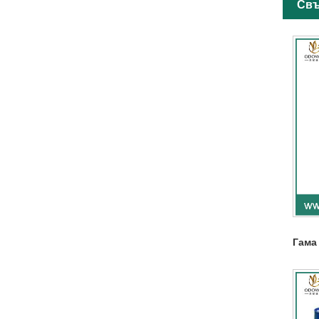
Свъ
Гама