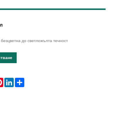
Live
л
 безцветна до светложълта течност
итване
tsApp
Pinterest
LinkedIn
Share