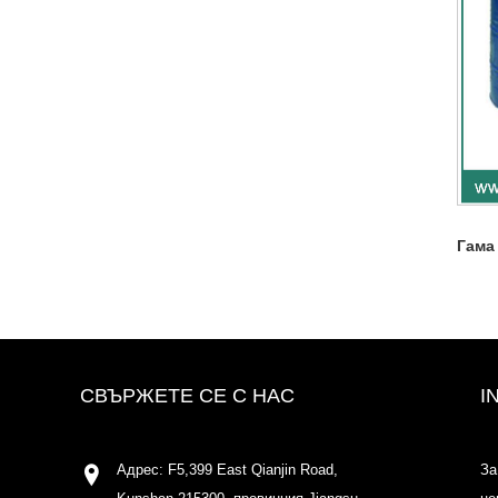
Гама
СВЪРЖЕТЕ СЕ С НАС
I
Адрес: F5,399 East Qianjin Road,
За