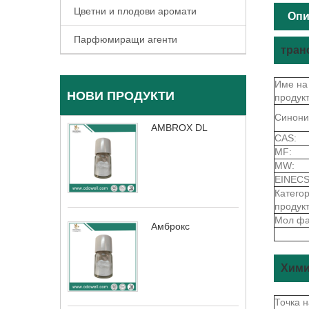
Цветни и плодови аромати
Опи
Парфюмиращи агенти
тран
Име на
НОВИ ПРОДУКТИ
продукт
Синони
AMBROX DL
CAS:
MF:
MW:
EINECS
Катего
продукт
Мол фа
Амброкс
Хими
Точка 