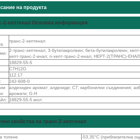
сание на продукта
с-2-хептенал Основна информация
транс-2-хептенал
а:
2-транс-хептенал; 3-бутилакролеин; бета-бутилакролеин; хепт-
ми:
хепт-транс-2-енал; n-хепт-транс-2-енал; HEPT-2(ТРАНС)-ЕНАЛ
18829-55-5
C7H12O
112.17
:
242-608-0
рии
алдехиден аромат; алдехиди; C7; карбонилни съединения; азб
и:
аромати; G-H
йл:
18829-55-5.мол
чни свойства на транс-2-хептенал
на топене
-53,35°C (приблизителна оц