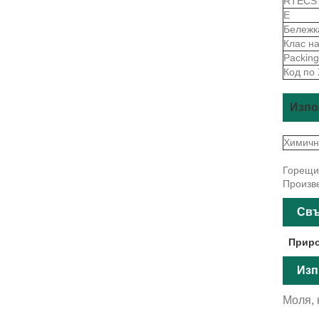
RTEC
Е
Бележк
Клас н
Packin
Код по
Изпо
Химичн
Горещи 
Произве
Свъ
Приро
Изп
Моля, 