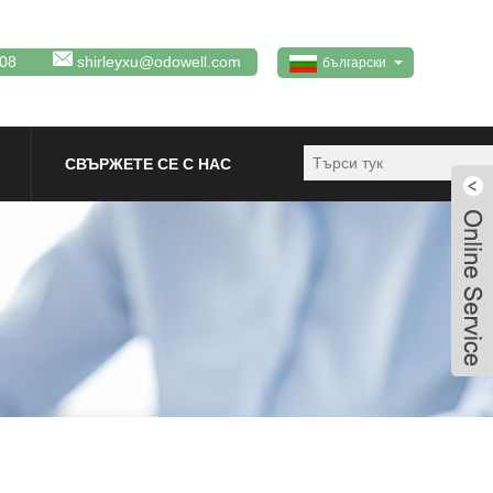
08
shirleyxu@odowell.com
български
СВЪРЖЕТЕ СЕ С НАС