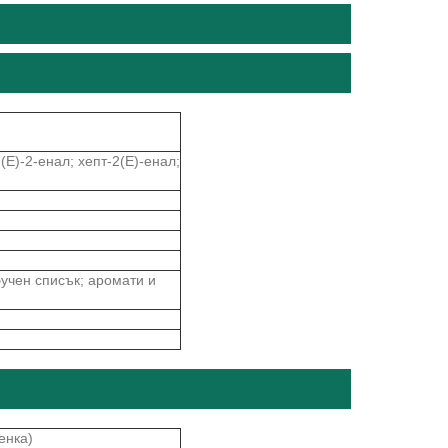
(Е)-2-енал; хепт-2(Е)-енал;
учен списък; аромати и
енка)