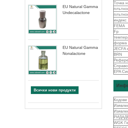
Точка 
EU Natural Gamma
плътно
Undecalactone
плътно
индекс
FEMA
Fp
темпер
форма
EU Natural Gamma
JECFA 
Nonalactone
BRN
Рефере
Справо
EPA Си
Инфо
Всички нови продукти
Кодове
Изявле
Изявле
РИДАД
WGK Г