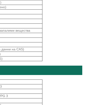
)
ено)
 запалими вещества
а данни на CAS)
)
5)
43
/PG 3