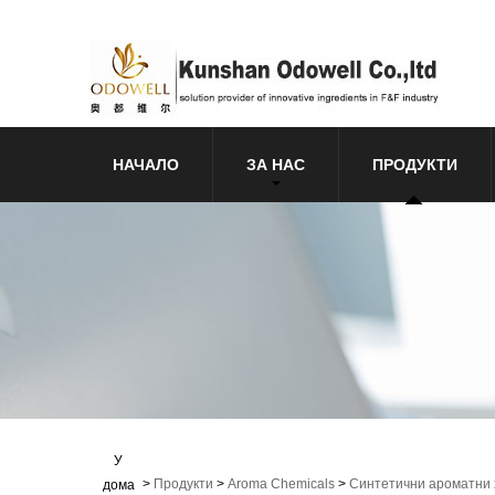
НАЧАЛО
ЗА НАС
ПРОДУКТИ
У
>
Продукти
>
Aroma Chemicals
>
Синтетични ароматни
дома