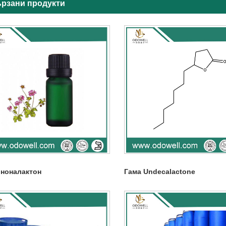
рзани продукти
 ноналактон
Гама Undecalactone