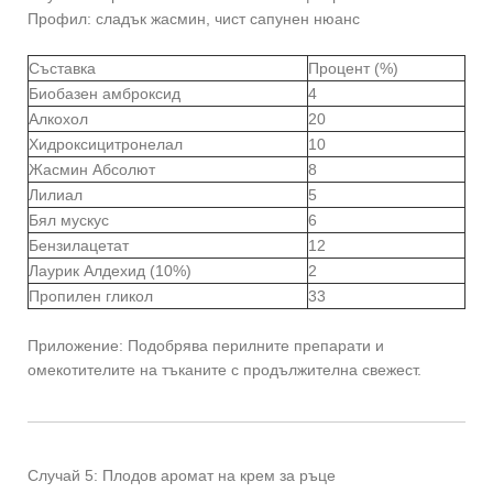
Профил: сладък жасмин, чист сапунен нюанс
Съставка
Процент (%)
Биобазен амброксид
4
Алкохол
20
Хидроксицитронелал
10
Жасмин Абсолют
8
Лилиал
5
Бял мускус
6
Бензилацетат
12
Лаурик Алдехид (10%)
2
Пропилен гликол
33
Приложение: Подобрява перилните препарати и
омекотителите на тъканите с продължителна свежест.
Случай 5: Плодов аромат на крем за ръце