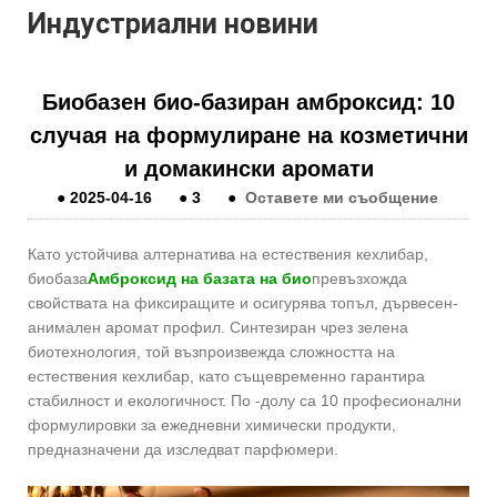
Индустриални новини
Биобазен био-базиран амброксид: 10
случая на формулиране на козметични
и домакински аромати
●
2025-04-16
●
3
●
Оставете ми съобщение
Като устойчива алтернатива на естествения кехлибар,
биобаза
Амброксид на базата на био
превъзхожда
свойствата на фиксиращите и осигурява топъл, дървесен-
анимален аромат профил. Синтезиран чрез зелена
биотехнология, той възпроизвежда сложността на
естествения кехлибар, като същевременно гарантира
стабилност и екологичност. По -долу са 10 професионални
формулировки за ежедневни химически продукти,
предназначени да изследват парфюмери.