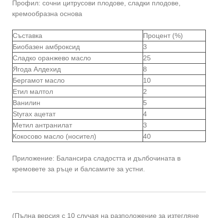
Профил: сочни цитрусови плодове, сладки плодове,
кремообразна основа
Съставка
Процент (%)
Биобазен амброксид
3
Сладко оранжево масло
25
Ягода Алдехид
8
Бергамот масло
10
Етил малтол
2
Ванилин
5
Styrax ацетат
4
Метил антранилат
3
Кокосово масло (носител)
40
Приложение: Балансира сладостта и дълбочината в
кремовете за ръце и балсамите за устни.
(Пълна версия с 10 случая на разположение за изтегляне