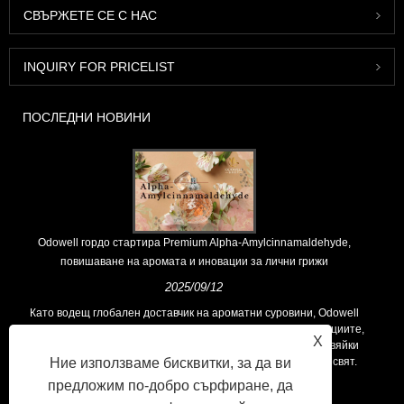
СВЪРЖЕТЕ СЕ С НАС
INQUIRY FOR PRICELIST
ПОСЛЕДНИ НОВИНИ
Odowell гордо стартира Premium Alpha-Amylcinnamaldehyde,
повишаване на аромата и иновации за лични грижи
2025/09/12
Като водещ глобален доставчик на ароматни суровини, Odowell
поддържа основна философия на „ориентирана към иновациите,
X
фокусирани върху качеството“, последователно предоставяйки
превъзходни решения за аромати на клиентите по целия свят.
Ние използваме бисквитки, за да ви
предложим по-добро сърфиране, да