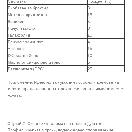
Съставка
Процент (%)
Биобазен амброксид
8
Метил седрил кетон
15
Ванилин
5
Пачули масло
3
Галаксолид
10
Бензил салицилат
4
Алкохол
15
ISO метил йонон
10
Масло от сандалово дърво
5
Разтворител (DPG)
25
Приложение: Идеално за луксозни лосиони и кремове на
тялото, предлагащо дълготрайно сияние и съвместимост с
кожата.
Случай 2: Океанският аромат на пресен душ гел
Профил: хрупкав морски, водно-зелено споразумение