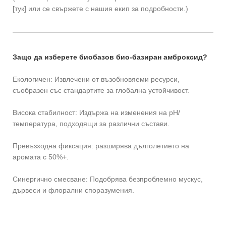
[тук] или се свържете с нашия екип за подробности.)
Защо да изберете биобазов био-базиран амброксид?
Екологичен: Извлечени от възобновяеми ресурси,
съобразен със стандартите за глобална устойчивост.
Висока стабилност: Издържа на изменения на pH/
температура, подходящи за различни състави.
Превъзходна фиксация: разширява дълголетието на
аромата с 50%+.
Синергично смесване: Подобрява безпроблемно мускус,
дървеси и флорални споразумения.