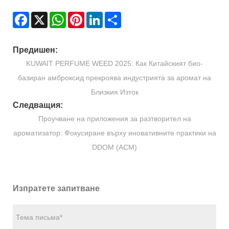
Facebook
X
WhatsApp
Pinterest
LinkedIn
Share
Предишен:
KUWAIT PERFUME WEED 2025: Как Китайският био-
базиран амброксид прекроява индустрията за аромат на
Близкия Изток
Следващия:
Проучване на приложения за разтворител на
ароматизатор: Фокусиране върху иновативните практики на
DDOM (ACM)
Изпратете запитване