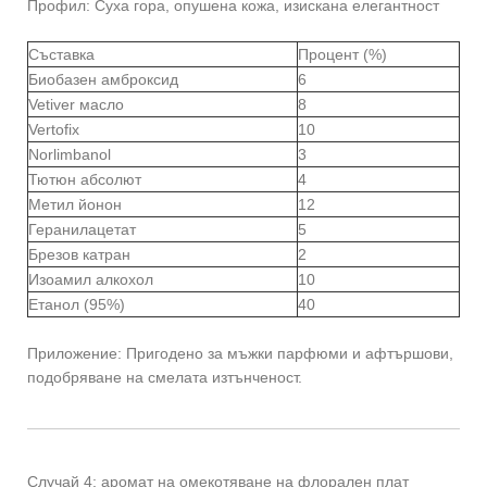
Профил: Суха гора, опушена кожа, изискана елегантност
Съставка
Процент (%)
Биобазен амброксид
6
Vetiver масло
8
Vertofix
10
Norlimbanol
3
Тютюн абсолют
4
Метил йонон
12
Геранилацетат
5
Брезов катран
2
Изоамил алкохол
10
Етанол (95%)
40
Приложение: Пригодено за мъжки парфюми и афтършови,
подобряване на смелата изтънченост.
Случай 4: аромат на омекотяване на флорален плат