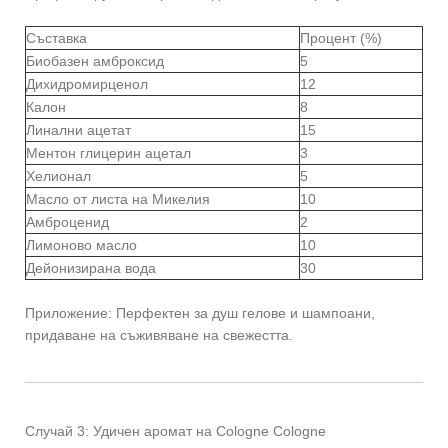
Съставка
Процент (%)
Биобазен амброксид
5
Дихидромирценол
12
Калон
8
Линални ацетат
15
Ментон глицерин ацетал
3
Хелионал
5
Масло от листа на Микелия
10
Амброценид
2
Лимоново масло
10
Дейонизирана вода
30
Приложение: Перфектен за душ гелове и шампоани,
придаване на съживяване на свежестта.
Случай 3: Удичен аромат на Cologne Cologne